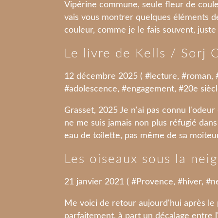
Vipérine commune, seule fleur de coule
vais vous montrer quelques éléments de 
couleur, comme je le fais souvent, juste po
Le livre de Kells / Sorj
12 décembre 2025 ( #
lecture
, #
roman
, 
#
adolescence
, #
engagement
, #
20e sièc
Grasset, 2025 Je n'ai pas connu l'odeur
ne me suis jamais non plus réfugié dans
eau de toilette, pas même de sa moiteur u
Les oiseaux sous la nei
21 janvier 2021 ( #
Provence
, #
hiver
, #
n
Me voici de retour aujourd'hui après le
parfaitement, à part un décalage entre 