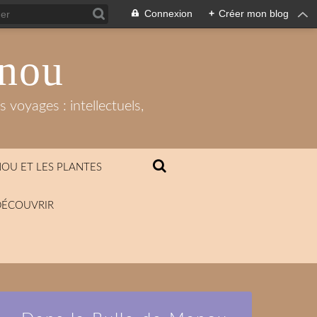
Connexion
+
Créer mon blog
anou
 voyages : intellectuels,
OU ET LES PLANTES
DÉCOUVRIR