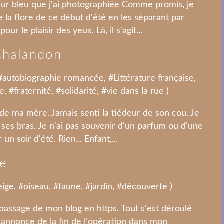
ur bleu que j'ai photographiée Comme promis, je
la flore de ce début d'été en les séparant par
ur le plaisir des yeux. Là, il s'agit...
 Chalandon
#
autobiographie romancée
, #
Littérature française
,
le
, #
fraternité
, #
solidarité
, #
vie dans la rue
)
 de ma mère. Jamais senti la tiédeur de son cou. Je
 ses bras. Je n'ai pas souvenir d'un parfum ou d'une
n soir d'été. Rien... Enfant,...
ge
eige
, #
oiseau
, #
faune
, #
jardin
, #
découverte
)
 passage de mon blog en https. Tout s'est déroulé
l'annonce de la fin de l'opération dans mon