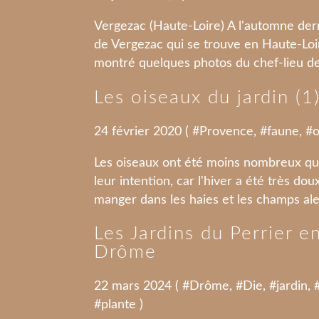
Vergezac (Haute-Loire) A l'automne derni
de Vergezac qui se trouve en Haute-Loi
montré quelques photos du chef-lieu de 
Les oiseaux du jardin (1
24 février 2020 ( #
Provence
, #
faune
, #
o
Les oiseaux ont été moins nombreux que
leur intention, car l'hiver a été très d
manger dans les haies et les champs alen
Les Jardins du Perrier e
Drôme
22 mars 2024 ( #
Drôme
, #
Die
, #
jardin
, 
#
plante
)