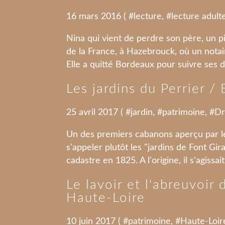
16 mars 2016 ( #
lecture
, #
lecture adult
Nina qui vient de perdre son père, un pi
de la France, à Hazebrouck, où un notair
Elle a quitté Bordeaux pour suivre ses d
Les jardins du Perrier 
25 avril 2017 ( #
jardin
, #
patrimoine
, #
D
Un des premiers cabanons aperçu par le
s'appeler plutôt les "jardins de Font Gir
cadastre en 1825. A l'origine, il s'agissai
Le lavoir et l'abreuvoir
Haute-Loire
10 juin 2017 ( #
patrimoine
, #
Haute-Loir