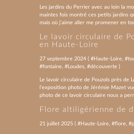
Les jardins du Perrier avec au loin la m
maintes fois montré ces petits jardins 
mais où j'aime aller me promener en toute
Le lavoir circulaire de 
en Haute-Loire
27 septembre 2024 ( #
Haute-Loire
, #
to
#
fontaine
, #
Loudes
, #
découverte
)
Le lavoir circulaire de Pouzols près de 
l'exposition photo de Jérémie Mazet vue à
photo de ce lavoir circulaire nous a per
Flore altiligérienne de 
21 juillet 2025 ( #
Haute-Loire
, #
flore
, #