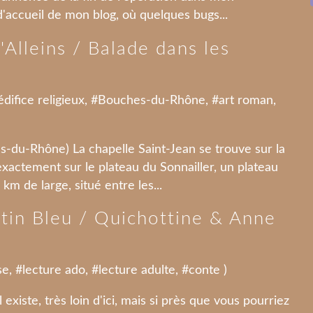
 d'accueil de mon blog, où quelques bugs...
'Alleins / Balade dans les
édifice religieux
, #
Bouches-du-Rhône
, #
art roman
,
es-du-Rhône) La chapelle Saint-Jean se trouve sur la
exactement sur le plateau du Sonnailler, un plateau
km de large, situé entre les...
tin Bleu / Quichottine & Anne
se
, #
lecture ado
, #
lecture adulte
, #
conte
)
xiste, très loin d'ici, mais si près que vous pourriez