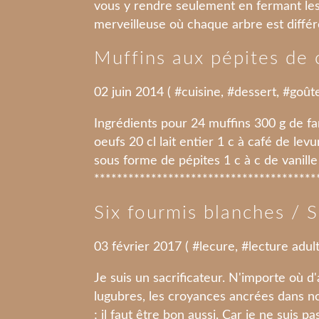
vous y rendre seulement en fermant les
merveilleuse où chaque arbre est différen
Muffins aux pépites de 
02 juin 2014 ( #
cuisine
, #
dessert
, #
goût
Ingrédients pour 24 muffins 300 g de f
oeufs 20 cl lait entier 1 c à café de le
sous forme de pépites 1 c à c de vanille
****************************************
Six fourmis blanches / 
03 février 2017 ( #
lecure
, #
lecture adul
Je suis un sacrificateur. N'importe où d'
lugubres, les croyances ancrées dans no
; il faut être bon aussi. Car je ne suis pa