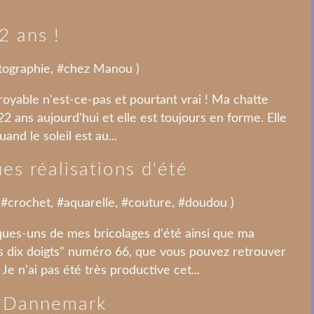
2 ans !
tographie
, #
chez Manou
)
croyable n'est-ce-pas et pourtant vrai ! Ma chatte
22 ans aujourd'hui et elle est toujours en forme. Elle
uand le soleil est au...
s réalisations d'été
 #
crochet
, #
aquarelle
, #
couture
, #
doudou
)
ques-uns de mes bricolages d'été ainsi que ma
os dix doigts" numéro 66, que vous pouvez retrouver
Je n'ai pas été très productive cet...
ot-Dannemark