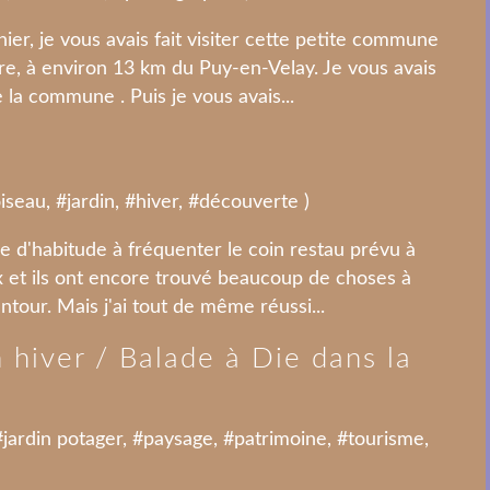
er, je vous avais fait visiter cette petite commune
re, à environ 13 km du Puy-en-Velay. Je vous avais
la commune . Puis je vous avais...
)
iseau
, #
jardin
, #
hiver
, #
découverte
)
 d'habitude à fréquenter le coin restau prévu à
oux et ils ont encore trouvé beaucoup de choses à
tour. Mais j'ai tout de même réussi...
n hiver / Balade à Die dans la
#
jardin potager
, #
paysage
, #
patrimoine
, #
tourisme
,