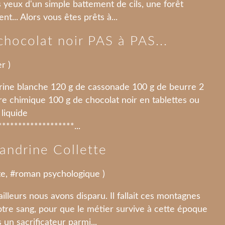
 yeux d'un simple battement de cils, une forêt
t... Alors vous êtes prêts à...
chocolat noir PAS à PAS...
er
)
arine blanche 120 g de cassonade 100 g de beurre 2
vure chimique 100 g de chocolat noir en tablettes ou
 liquide
******************...
Sandrine Collette
te
, #
roman psychologique
)
ailleurs nous avons disparu. Il fallait ces montagnes
tre sang, pour que le métier survive à cette époque
s un sacrificateur parmi...