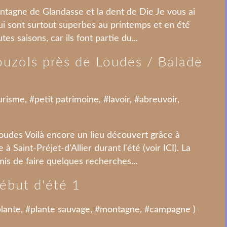
ontagne de Glandasse et la dent de Die Je vous ai
qui sont surtout superbes au printemps et en été
s saisons, car ils font partie du...
Pouzols près de Loudes / Balade
urisme
, #
petit patrimoine
, #
lavoir
, #
abreuvoir
,
Loudes Voilà encore un lieu découvert grâce à
 Saint-Préjet-d'Allier durant l'été (voir ICI). La
mis de faire quelques recherches...
début d'été 1
plante
, #
plante sauvage
, #
montagne
, #
campagne
)