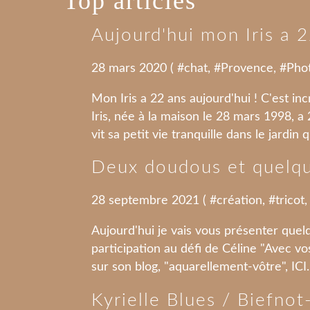
Top articles
Aujourd'hui mon Iris a 2
28 mars 2020 ( #
chat
, #
Provence
, #
Pho
Mon Iris a 22 ans aujourd'hui ! C'est in
Iris, née à la maison le 28 mars 1998, a 
vit sa petit vie tranquille dans le jardin q
Deux doudous et quelque
28 septembre 2021 ( #
création
, #
tricot
,
Aujourd'hui je vais vous présenter quel
participation au défi de Céline "Avec v
sur son blog, "aquarellement-vôtre", ICI. 
Kyrielle Blues / Biefn