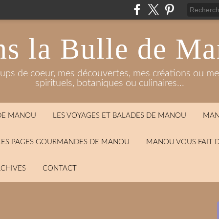
s la Bulle de M
oups de coeur, mes découvertes, mes créations ou mes
spirituels, botaniques ou culinaires...
 DE MANOU
LES VOYAGES ET BALADES DE MANOU
MAN
LES PAGES GOURMANDES DE MANOU
MANOU VOUS FAIT 
CHIVES
CONTACT