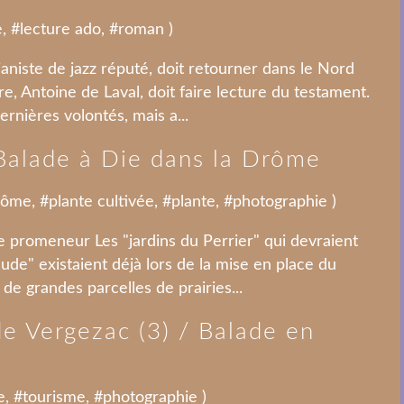
e
, #
lecture ado
, #
roman
)
aniste de jazz réputé, doit retourner dans le Nord
e, Antoine de Laval, doit faire lecture du testament.
ernières volontés, mais a...
/ Balade à Die dans la Drôme
rôme
, #
plante cultivée
, #
plante
, #
photographie
)
 promeneur Les "jardins du Perrier" qui devraient
aude" existaient déjà lors de la mise en place du
t de grandes parcelles de prairies...
 de Vergezac (3) / Balade en
e
, #
tourisme
, #
photographie
)