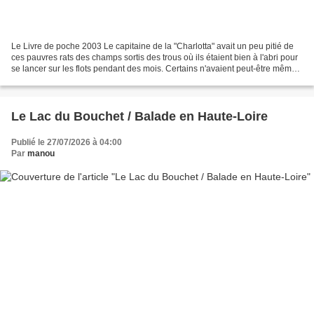
Le Livre de poche 2003 Le capitaine de la "Charlotta" avait un peu pitié de
ces pauvres rats des champs sortis des trous où ils étaient bien à l'abri pour
se lancer sur les flots pendant des mois. Certains n'avaient peut-être même
pas mis les pieds sur...
Le Lac du Bouchet / Balade en Haute-Loire
Publié le 27/07/2026 à 04:00
Par
manou