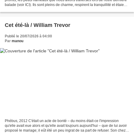
balade (voir ICI). Ils sont pleins de charme, respirent la tranquillité et étaient
encore bien verdoyants,...
Cet été-là / William Trevor
Publié le 20/07/2026 à 04:00
Par
manou
Phébus, 2012 C'était un acte de bonté – du moins était-ce l'impression
qu'elle avait eue alors et qu'elle avait toujours aujourd'hui – que de lui avoir
proposé le mariage; il eût été un peu ingrat de sa part de refuser. Son chez-