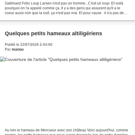
Gallimard Folio Loup Larsen n'est pas un homme...C'est un loup. Et voilà
pourquoi on l'a appelé comme ça. Il y a des gens qui assurent qu'il a le
coeur aussi noir que la nuit. ça n'est pas vrai. Et pour cause : il n'a pas de
coeur du tout. Lorsque le...
Quelques petits hameaux altiligériens
Publié le 22/07/2026 à 04:00
Par
manou
Au loin le hameau de Mercoeur avec son château Voici aujourd'hui, comme
promis, les petits hameaux que nous avons traversés lors de notre dernière