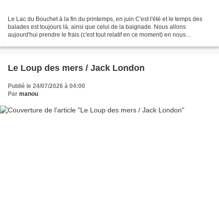
Le Lac du Bouchet à la fin du printemps, en juin C'est l'été et le temps des
balades est toujours là, ainsi que celui de la baignade. Nous allons
aujourd'hui prendre le frais (c'est tout relatif en ce moment) en nous
promenant autour du lac du Bouchet,...
Le Loup des mers / Jack London
Publié le 24/07/2026 à 04:00
Par
manou