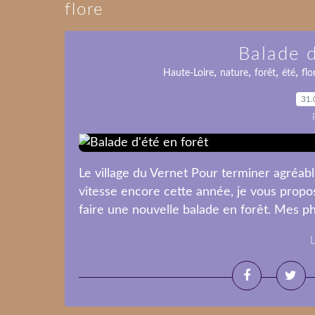
flore
Balade d
,
,
,
,
Haute-Loire
nature
forêt
été
flo
31.
Le village du Vernet Pour terminer agréabl
vitesse encore cette année, je vous propos
faire une nouvelle balade en forêt. Mes pho
L