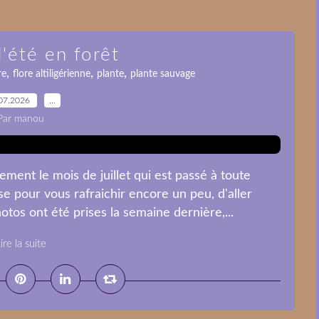
'été en forêt
,
,
,
re
flore altiligérienne
plante
plante sauvage
07.2026
…
Par manou
ement le mois de juillet qui est passé à toute
e pour vous rafraichir encore un peu, d'aller
tos ont été prises la semaine dernière,...
ire la suite