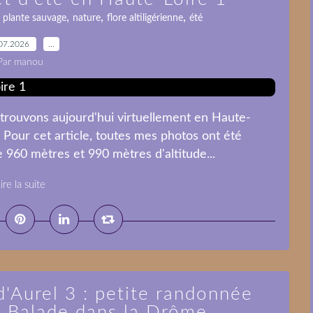
,
,
,
,
plante sauvage
nature
flore altiligérienne
été
07.2026
…
Par manou
trouvons aujourd'hui virtuellement en Haute-
. Pour cet article, toutes mes photos ont été
e 960 mètres et 990 mètres d'altitude...
ire la suite
d'Aurel 3 : petite randonnée
 / Balade dans la Drôme