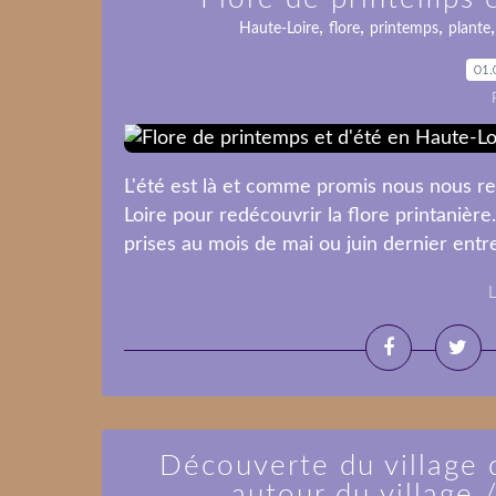
,
,
,
Haute-Loire
flore
printemps
plante
01.
L'été est là et comme promis nous nous re
Loire pour redécouvrir la flore printanière
prises au mois de mai ou juin dernier entr
L
Découverte du village 
autour du village