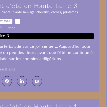
et d'été en Haute-Loire 3
,
,
,
,
,
plante
plante sauvage
chevaux
vaches
printemps
07.2026
…
Par manou
rte balade sur ce joli sentier... Aujourd'hui pour
e un peu des fleurs avant que l'été ne continue à
de sur les chemins altiligériens....
ire la suite
et d'été en Haute-Loire 1