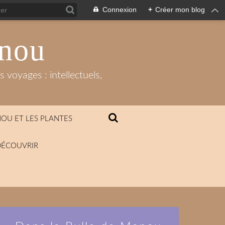
Connexion
+
Créer mon blog
anou
 voyages : intellectuels,
OU ET LES PLANTES
DÉCOUVRIR