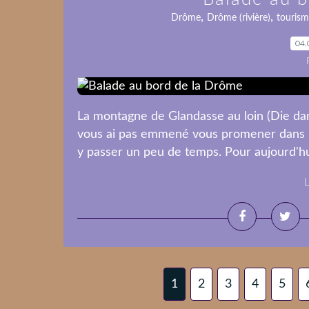
,
,
Drôme
Drôme (rivière)
tourism
04.
La montagne de Glandasse au loin (Die dan
vous ai pas emmené vous promener dans la 
y passer un peu de temps. Pour aujourd'hui,
L
1
2
3
4
5