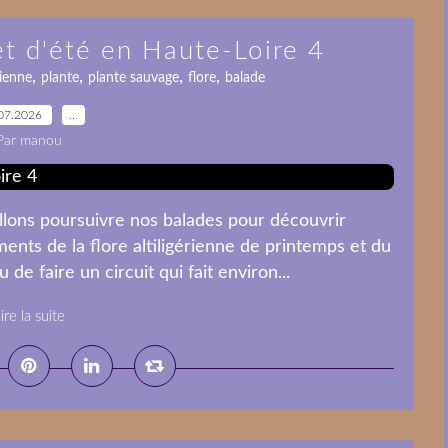
et d'été en Haute-Loire 4
,
,
,
,
rienne
plante
plante sauvage
flore
balade
07.2026
…
Par manou
llons poursuivre nos balades pour découvrir
nts de la flore altiligérienne de printemps et du
de faire un circuit qui fait environ...
ire la suite