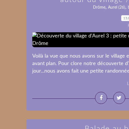
,
,
Drôme
Aurel (26)
13.
Voilà la vue que nous avons sur le village
avant plan. Pour clore notre découverte d
jour...nous avons fait une petite randonnée
L
Balade au 