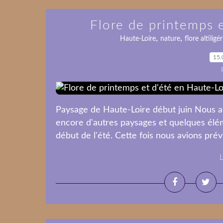
Flore de printemps 
,
,
Haute-Loire
nature
flore altiligé
15.
Paysage de Haute-Loire début juin Nous a
encore d'autres paysages et quelques éléme
début de l'été. Cette fois nous avions prévu 
L