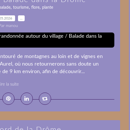
,
,
,
balade
tourisme
flore
plante
05.2026
…
Par manou
 entouré de montagnes au loin et de vignes en
'Aurel, où nous retournerons sans doute un
 de 9 km environ, afin de découvrir...
ire la suite
bord de la Drôme