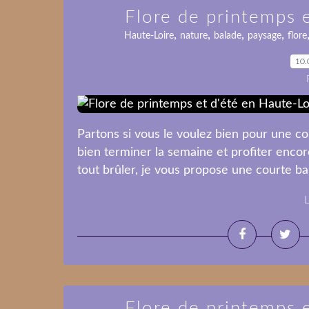
Flore de printemps 
,
,
,
,
Haute-Loire
nature
balade
paysage
flore
10.
Partons si vous le voulez bien pour une cou
bien terminer la semaine et profiter encor
tout brûler, je vous propose une courte bala
L
Flore de printemps 