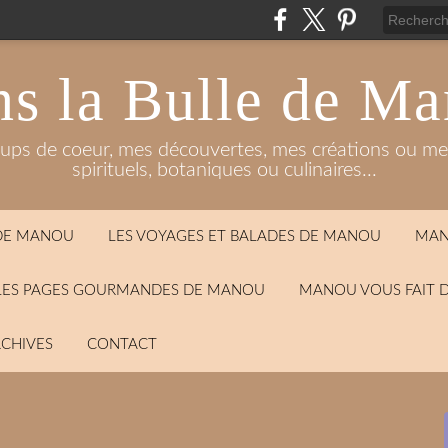
s la Bulle de M
oups de coeur, mes découvertes, mes créations ou mes
spirituels, botaniques ou culinaires...
 DE MANOU
LES VOYAGES ET BALADES DE MANOU
MAN
LES PAGES GOURMANDES DE MANOU
MANOU VOUS FAIT 
CHIVES
CONTACT