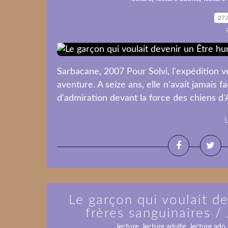
27.
Sarbacane, 2007 Pour Solvi, l'expédition v
aventure. A seize ans, elle n'avait jamais f
d'admiration devant la force des chiens d'A
L
Le garçon qui voulait d
frères sanguinaires / 
,
,
lecture
lecture adulte
lecture ado