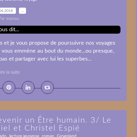
04.2018
…
Par manou
es et je vous propose de poursuivre nos voyages
, je vous emmène au bout du monde...ou presque,
s et partager avec lui les superbes...
ire la suite
evenir un Être humain. 3/ Le
iel et Christel Espié
,
,
,
 ado
lecture jeunesse
roman
Groenland