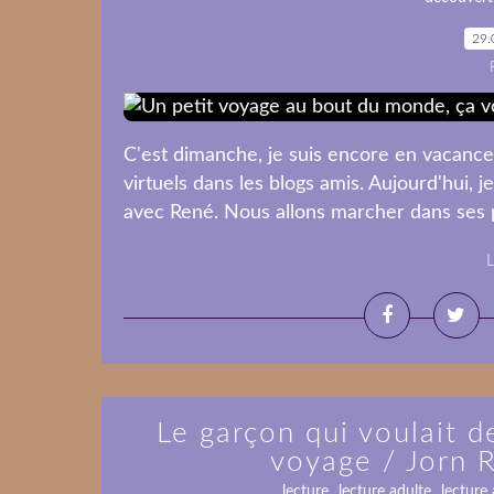
29.
C'est dimanche, je suis encore en vacanc
virtuels dans les blogs amis. Aujourd'hui
avec René. Nous allons marcher dans ses pa
L
Le garçon qui voulait d
voyage / Jorn R
,
,
lecture
lecture adulte
lecture