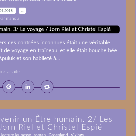
04.2018
…
Par manou
ers ces contrées inconnues était une véritable
ait de voyage en traîneau, et elle était bouche bée
puluk et son habileté à...
ire la suite
evenir un Être humain. 2/ Les
Jorn Riel et Christel Espié
,
,
,
,
lecture jeunesse
roman
Groenland
Vikings