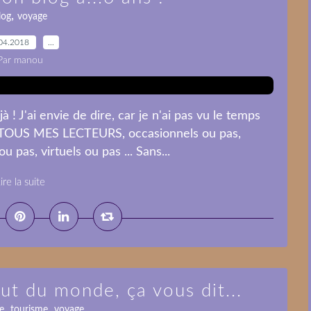
,
log
voyage
04.2018
…
Par manou
à ! J'ai envie de dire, car je n'ai pas vu le temps
 à TOUS MES LECTEURS, occasionnels ou pas,
 pas, virtuels ou pas ... Sans...
ire la suite
ut du monde, ça vous dit...
,
,
e
tourisme
voyage