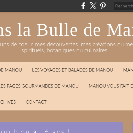
s la Bulle de M
oups de coeur, mes découvertes, mes créations ou mes
spirituels, botaniques ou culinaires...
 DE MANOU
LES VOYAGES ET BALADES DE MANOU
MAN
LES PAGES GOURMANDES DE MANOU
MANOU VOUS FAIT 
CHIVES
CONTACT
on blog a...6 ans !