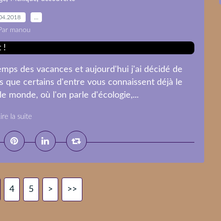
04.2018
…
Par manou
emps des vacances et aujourd'hui j'ai décidé de
s que certains d'entre vous connaissent déjà le
e monde, où l'on parle d'écologie,...
ire la suite
4
5
>
>>