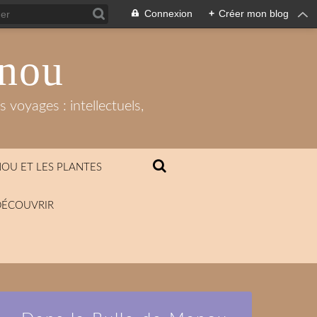
Connexion
+
Créer mon blog
anou
 voyages : intellectuels,
OU ET LES PLANTES
DÉCOUVRIR