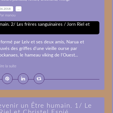
04.2018
…
Par manou
 formé par Leiv et ses deux amis, Narua et
auvés des griffes d'une vieille ourse par
tockanaes, le hameau viking de l'Ouest...
ire la suite
evenir un Être humain. 1/ Le
Riel et Christel Espié