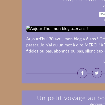
b
30.
Aujourd'hui 30 avril, mon blog a 6 ans ! Déj
passer. Je n'ai qu'un mot à dire MERCI !
fidèles ou pas, abonnés ou pas, silencieux ou
L
Un petit voyage au bo
découvert