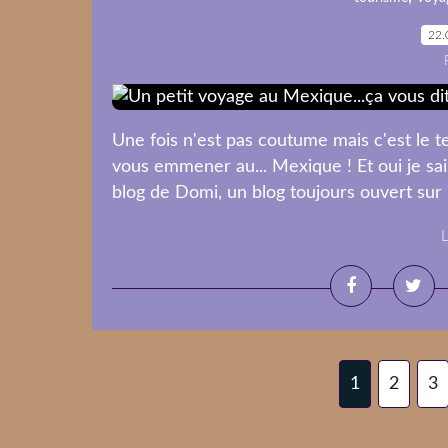
22.
Une fois n'est pas coutume mais c'est le t
vous emmener au... Mexique ! Et oui je sai
blog de Domi, un blog toujours ouvert sur l
L
1
2
3