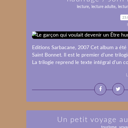
,
,
lecture
lecture adulte
lectu
23.
Editions Sarbacane, 2007 Cet album a été 
Saint Bonnet. Il est le premier d'une trilog
La trilogie reprend le texte intégral d'un c
L
Un petit voyage au
,
tourisme
voya