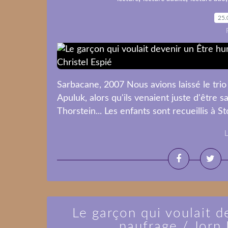
25.
Sarbacane, 2007 Nous avions laissé le trio
Apuluk, alors qu'ils venaient juste d'être s
Thorstein... Les enfants sont recueillis à S
L
Le garçon qui voulait d
naufrage / Jorn 