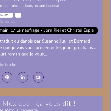
,
,
,
re ado
roman
album
lecture jeunesse
04.2018
…
Par manou
traduit du danois par Susanne Juul et Bernard
ie que je vais vous présenter les jours prochains...
ourt roman que je vous...
ire la suite
 Mexique...ça vous dit !
,
,
ge
Mexique
découverte