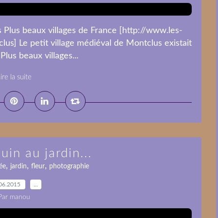
es Plus beaux villages de France [http://www.les-
lus] Le petit village médiéval de Montclus existait
"Plus beaux villages...
ire la suite
uin au jardin...
,
,
,
ée
jardin
fleur
photographie
06.2015
…
Par manou