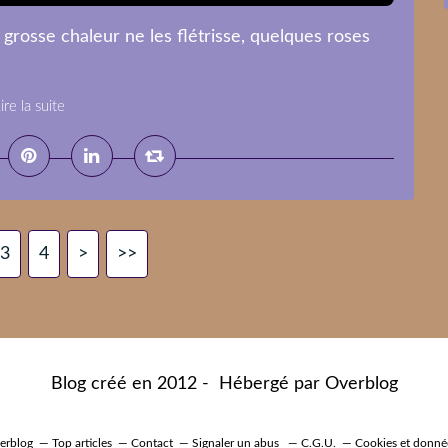
grosse chaleur ne les flétrisse, quelques roses
ire la suite
3
4
>
>>
Blog créé en 2012 - Hébergé par
Overblog
verblog
Top articles
Contact
Signaler un abus
C.G.U.
Cookies et donné