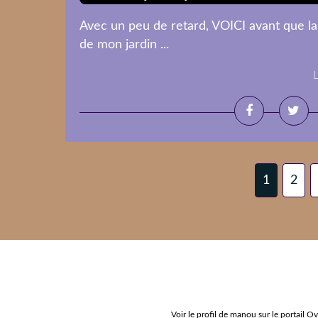
Avec un peu de retard, VOICI avant que la 
de mon jardin ...
L
1
2
Voir le profil de
manou
sur le portail O