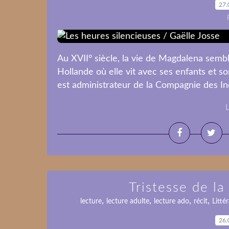
27.
Au XVII° siècle, la vie de Magdalena semble
Hollande où elle vit avec ses enfants et son
est administrateur de la Compagnie des Inde
L
Tristesse de la 
,
,
,
,
lecture
lecture adulte
lecture ado
récit
Litté
26.