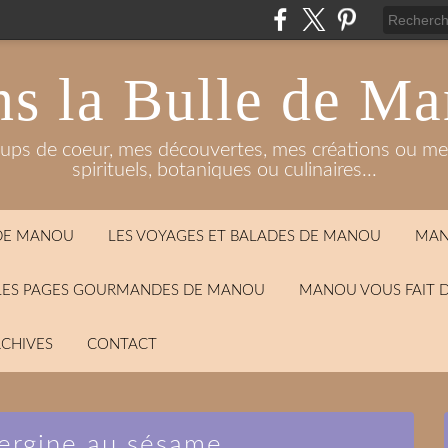
s la Bulle de M
oups de coeur, mes découvertes, mes créations ou mes
spirituels, botaniques ou culinaires...
 DE MANOU
LES VOYAGES ET BALADES DE MANOU
MAN
LES PAGES GOURMANDES DE MANOU
MANOU VOUS FAIT 
CHIVES
CONTACT
bergine au sésame