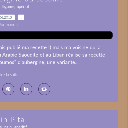
,
,
légume
apéritif
06.2015
…
Par manou
mais publié ma recette !) mais ma voisine qui a
Arabie Saoudite et au Liban réalise sa recette
'houmos" d'aubergine, une variante...
ire la suite
in Pita
,
,
e
pain
apéritif