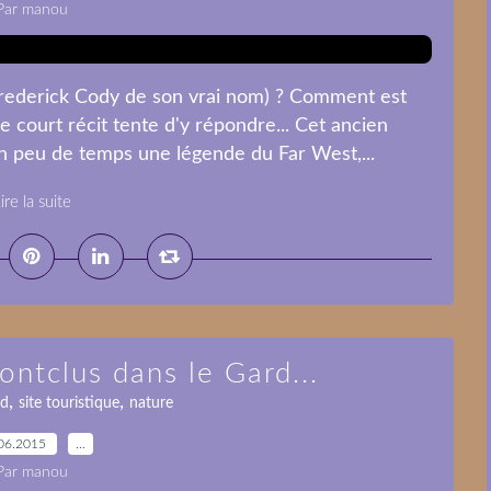
Par manou
m Frederick Cody de son vrai nom) ? Comment est
 court récit tente d'y répondre... Cet ancien
 peu de temps une légende du Far West,...
ire la suite
ontclus dans le Gard...
,
,
rd
site touristique
nature
06.2015
…
Par manou