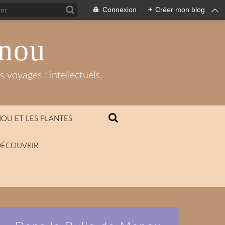
Connexion
+
Créer mon blog
anou
 voyages : intellectuels,
OU ET LES PLANTES
DÉCOUVRIR