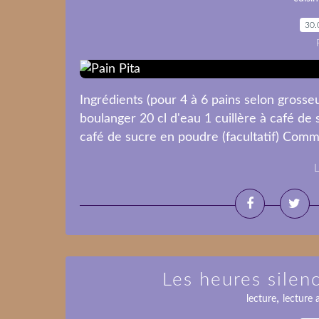
30.
Ingrédients (pour 4 à 6 pains selon grosse
boulanger 20 cl d'eau 1 cuillère à café de s
café de sucre en poudre (facultatif) Commen
L
Les heures silen
,
lecture
lecture 