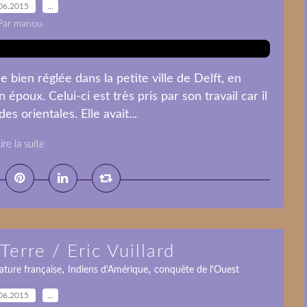
06.2015
…
Par manou
 bien réglée dans la petite ville de Delft, en
 époux. Celui-ci est très pris par son travail car il
s orientales. Elle avait...
ire la suite
Terre / Eric Vuillard
,
,
rature française
Indiens d'Amérique
conquête de l'Ouest
06.2015
…