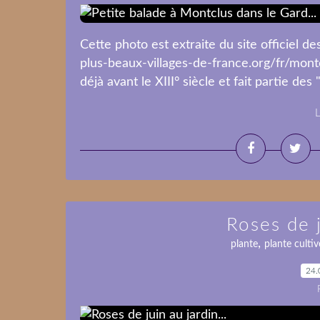
Cette photo est extraite du site officiel d
plus-beaux-villages-de-france.org/fr/montc
déjà avant le XIII° siècle et fait partie des 
L
Roses de j
,
plante
plante cultiv
24.