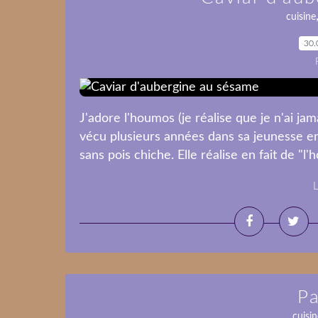
cuisine
30.
J'adore l'houmos (je réalise que je n'ai ja
vécu plusieurs années dans sa jeunesse en 
sans pois chiche. Elle réalise en fait de "l
L
Pa
cuisin