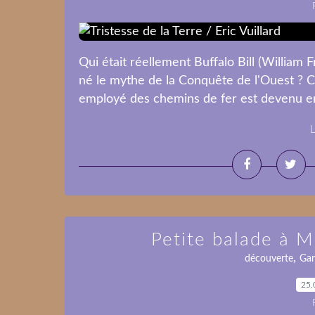
Qui était réellement Buffalo Bill (Willia
né le mythe de la Conquête de l'Ouest ? Ce
employé des chemins de fer est devenu en
L
Petite balade à M
,
découverte
Ga
25.