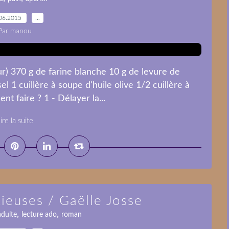
06.2015
…
Par manou
ur) 370 g de farine blanche 10 g de levure de
el 1 cuillère à soupe d'huile olive 1/2 cuillère à
t faire ? 1 - Délayer la...
ire la suite
cieuses / Gaëlle Josse
,
,
adulte
lecture ado
roman