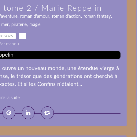
s tome 2 / Marie Reppelin
,
,
,
,
'aventure
roman d'amour
roman d'action
roman fantasy
,
,
n mer
piraterie
magie
08.2026
…
Par manou
te ouvre un nouveau monde, une étendue vierge à
nse, le trésor que des générations ont cherché à
ctes. Et si les Confins n'étaient...
ire la suite