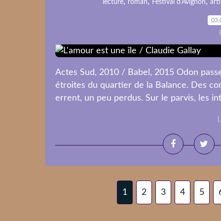
,
,
,
lecture
roman
Festival d'Avignon
arti
03.
Actes Sud, 2010 / Babel, 2015 Odon passe l
étroites du quartier de la Balance. Des com
errent, un peu perdus. Sur le parvis, les in
L
1
2
3
4
5