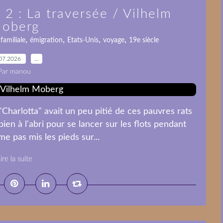
 2 : La traversée / Vilhelm
oberg
,
,
,
,
familiale
émigration
Etats-Unis
voyage
19e siècle
07.2026
…
Par manou
"Charlotta" avait un peu pitié de ces pauvres rats
ien à l'abri pour se lancer sur les flots pendant
e pas mis les pieds sur...
ire la suite