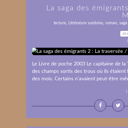
La saga des émigrants
M
,
,
,
lecture
Littérature suédoise
roman
saga 
29.
Le Livre de poche 2003 Le capitaine de la 
des champs sortis des trous où ils étaient b
des mois. Certains n'avaient peut-être mêm
L