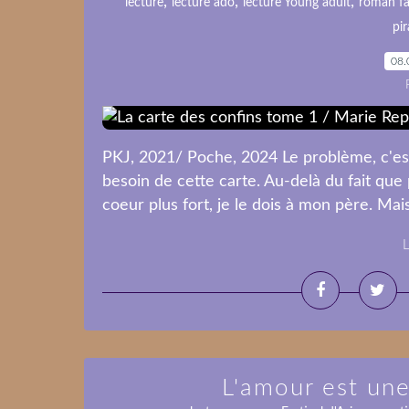
,
,
,
lecture
lecture ado
lecture Young adult
roman fa
pir
08.
PKJ, 2021/ Poche, 2024 Le problème, c'est
besoin de cette carte. Au-delà du fait que
coeur plus fort, je le dois à mon père. Mais,
L
L'amour est une