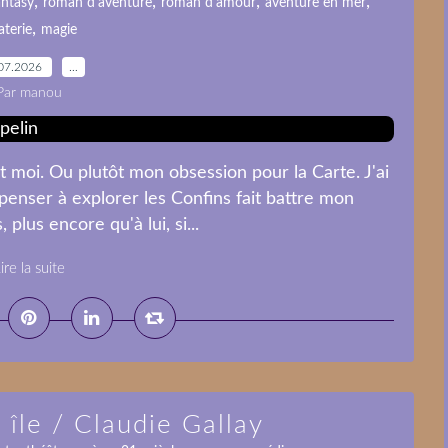
,
,
,
,
ntasy
roman d'aventure
roman d'amour
aventure en mer
,
aterie
magie
07.2026
…
Par manou
 moi. Ou plutôt mon obsession pour la Carte. J'ai
 penser à explorer les Confins fait battre mon
 plus encore qu'à lui, si...
ire la suite
 île / Claudie Gallay