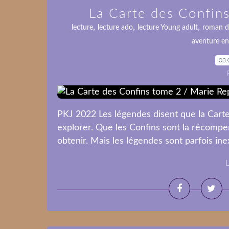
La Carte des Confin
,
,
,
lecture
lecture ado
lecture Young adult
roman d
aventure e
03.
PKJ 2022 Les légendes disent que la Car
explorer. Que les Confins sont la récompe
obtenir. Mais les légendes sont parfois inexa
L