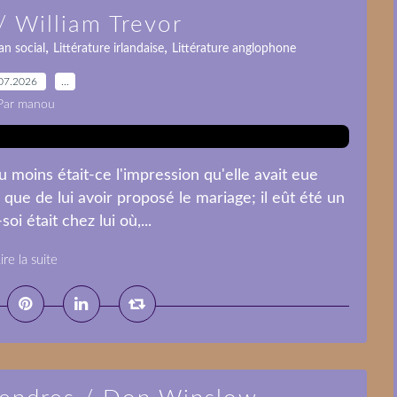
/ William Trevor
,
,
n social
Littérature irlandaise
Littérature anglophone
07.2026
…
Par manou
 moins était-ce l'impression qu'elle avait eue
– que de lui avoir proposé le mariage; il eût été un
i était chez lui où,...
ire la suite