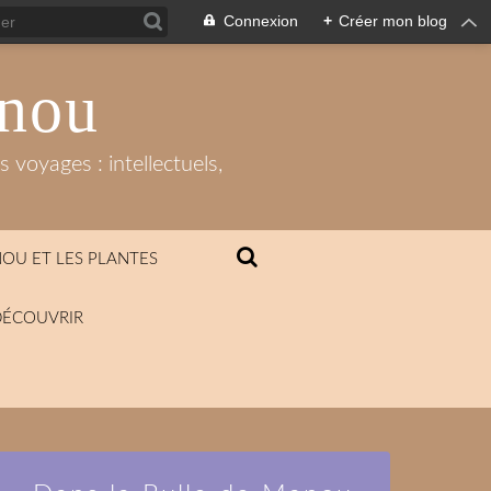
Connexion
+
Créer mon blog
anou
 voyages : intellectuels,
OU ET LES PLANTES
DÉCOUVRIR