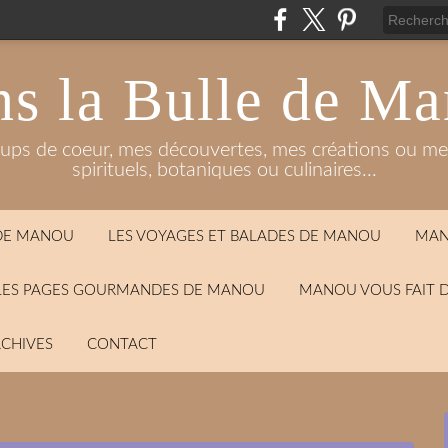
s la Bulle de M
oups de coeur, mes découvertes, mes créations ou mes
spirituels, botaniques ou culinaires...
 DE MANOU
LES VOYAGES ET BALADES DE MANOU
MAN
LES PAGES GOURMANDES DE MANOU
MANOU VOUS FAIT 
CHIVES
CONTACT