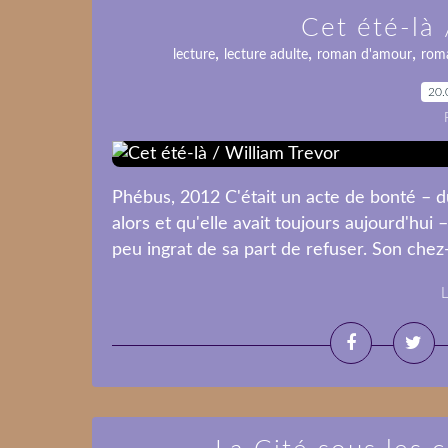
Cet été-là 
,
,
,
lecture
lecture adulte
roman d'amour
roma
20.
Phébus, 2012 C'était un acte de bonté – du
alors et qu'elle avait toujours aujourd'hui 
peu ingrat de sa part de refuser. Son chez-so
L