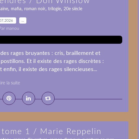
 cendres / Don Winslow
,
,
,
,
caine
mafia
roman noir
trilogie
20e siècle
07.2026
…
Par manou
 des rages bruyantes : cris, braillement et
tillons. Et il existe des rages discrètes :
nfin, il existe des rages silencieuses...
ire la suite
s tome 1 / Marie Reppelin