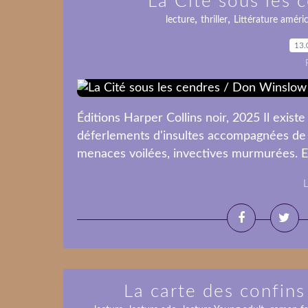
La Cité sous les
,
,
lecture
thriller
Littérature améri
13.
Éditions Harper Collins noir, 2025 Il existe
déferlements d'insultes accompagnées de pos
menaces voilées, invectives murmurées. Et e
L
La carte des confin