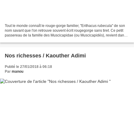
Tout le monde connaît le rouge-gorge familier, "Erithacus rubecula" de son
nom savant que l'on retrouve souvent écrit rougegorge sans tiret. Ce petit
passereau de la famille des Muscicapidae (ou Muscicapidés), revient dans
nos jardins de Provence dès...
Nos richesses / Kaouther Adimi
Publié le 27/01/2018 à 06:18
Par
manou