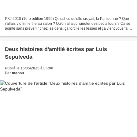
PKJ 2010 (1ère édition 1999) Qu'est-ce qu'elle croyait, la Parisienne ? Que
j’allais y offrir le thé au salon ? Qu'on allait grignoter des petits fours ? Ça se
pointe sans prévenir chez les gens, ça tortille les fesses et ça vient vous faire
la leçon...
Deux histoires d'amitié écrites par Luis
Sepulveda
Publié le 15/05/2025 à 05:00
Par
manou