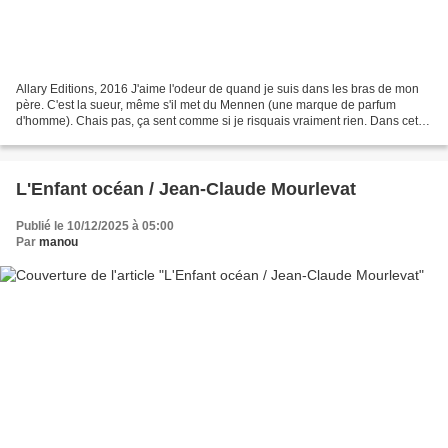
Allary Editions, 2016 J'aime l'odeur de quand je suis dans les bras de mon
père. C'est la sueur, même s'il met du Mennen (une marque de parfum
d'homme). Chais pas, ça sent comme si je risquais vraiment rien. Dans cet
opus qui est le premier d'une série,...
L'Enfant océan / Jean-Claude Mourlevat
Publié le 10/12/2025 à 05:00
Par
manou