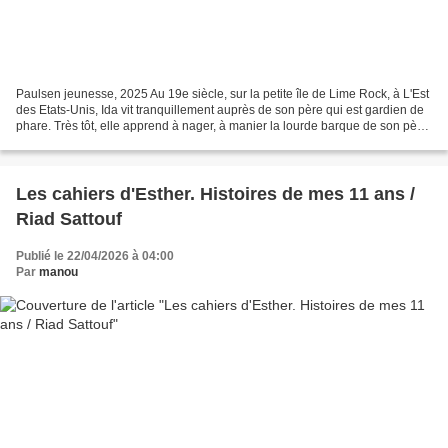
Paulsen jeunesse, 2025 Au 19e siècle, sur la petite île de Lime Rock, à L'Est
des Etats-Unis, Ida vit tranquillement auprès de son père qui est gardien de
phare. Très tôt, elle apprend à nager, à manier la lourde barque de son père
toute seule quel que...
Les cahiers d'Esther. Histoires de mes 11 ans /
Riad Sattouf
Publié le 22/04/2026 à 04:00
Par
manou