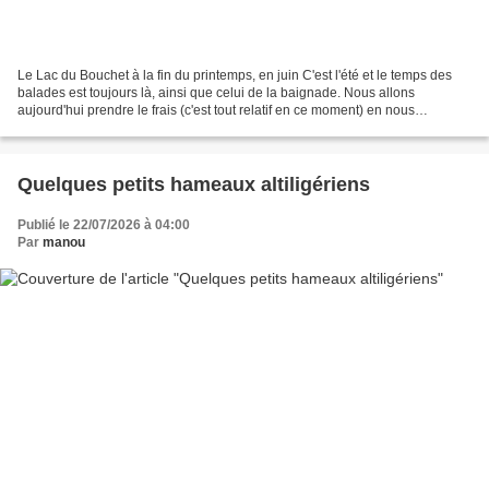
Le Lac du Bouchet à la fin du printemps, en juin C'est l'été et le temps des
balades est toujours là, ainsi que celui de la baignade. Nous allons
aujourd'hui prendre le frais (c'est tout relatif en ce moment) en nous
promenant autour du lac du Bouchet,...
Quelques petits hameaux altiligériens
Publié le 22/07/2026 à 04:00
Par
manou