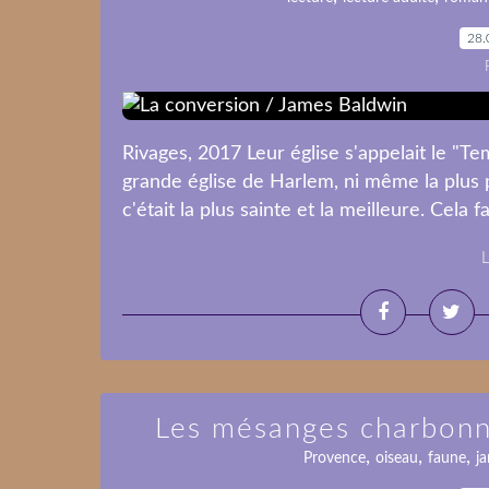
28.
Rivages, 2017 Leur église s'appelait le "Te
grande église de Harlem, ni même la plus p
c'était la plus sainte et la meilleure. Cela f
L
Les mésanges charbonni
,
,
,
Provence
oiseau
faune
ja