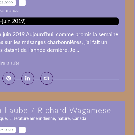
05.2020
…
Par manou
n juin 2019 Aujourd'hui, comme promis la semaine
es sur les mésanges charbonnières, j'ai fait un
datant de l'année dernière. Je...
ire la suite
 à l'aube / Richard Wagamese
,
,
,
ique
Littérature amérindienne
nature
Canada
05.2020
…