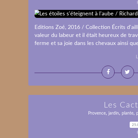
Editions Zoé, 2016 / Collection Écrits d'ail
valeur du labeur et il était heureux de trava
ferme et sa joie dans les chevaux ainsi que
L
Les Cact
,
,
,
Provence
jardin
plante
p
25.