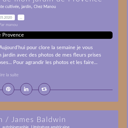
,
,
te cultivée
jardin
Chez Manou
05.2020
…
Par manou
Aujourd'hui pour clore la semaine je vous
 jardin avec des photos de mes fleurs prises
s... Pour agrandir les photos et les faire...
ire la suite
n / James Baldwin
,
,
autobiographie
Littérature américaine