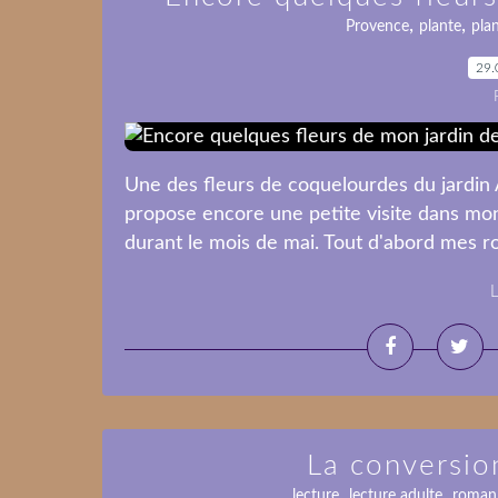
,
,
Provence
plante
plan
29.
Une des fleurs de coquelourdes du jardin 
propose encore une petite visite dans mon
durant le mois de mai. Tout d'abord mes rose
L
La conversio
,
,
lecture
lecture adulte
roman