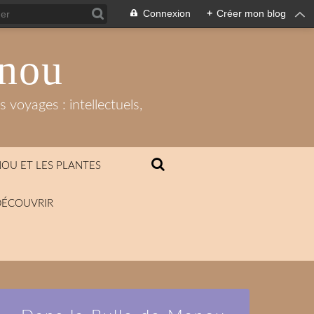
Connexion
+
Créer mon blog
anou
 voyages : intellectuels,
OU ET LES PLANTES
DÉCOUVRIR