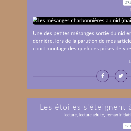
27.
Une des petites mésanges sortie du nid e
dernière, lors de la parution de mes articl
court montage des quelques prises de vues 
L
Les étoiles s'éteignent
,
,
lecture
lecture adulte
roman initiat
26.