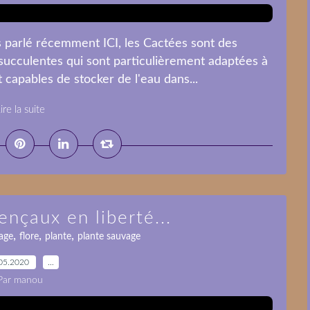
parlé récemment ICI, les Cactées sont des
s succulentes qui sont particulièrement adaptées à
t capables de stocker de l'eau dans...
ire la suite
nçaux en liberté...
,
,
,
age
flore
plante
plante sauvage
05.2020
…
Par manou