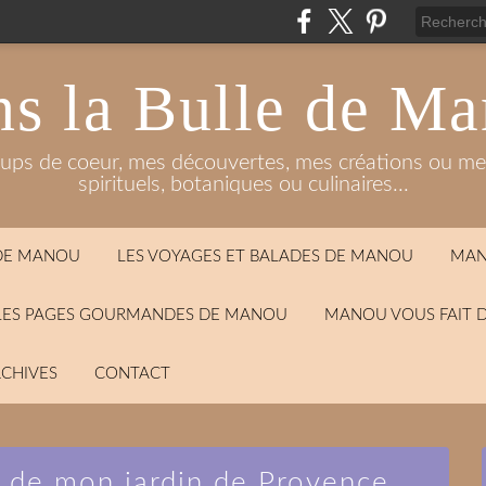
s la Bulle de M
oups de coeur, mes découvertes, mes créations ou mes
spirituels, botaniques ou culinaires...
 DE MANOU
LES VOYAGES ET BALADES DE MANOU
MAN
LES PAGES GOURMANDES DE MANOU
MANOU VOUS FAIT 
CHIVES
CONTACT
s de mon jardin de Provence