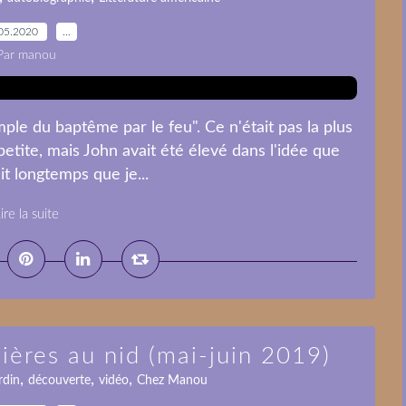
05.2020
…
Par manou
mple du baptême par le feu". Ce n'était pas la plus
etite, mais John avait été élevé dans l'idée que
ait longtemps que je...
ire la suite
ères au nid (mai-juin 2019)
,
,
,
rdin
découverte
vidéo
Chez Manou