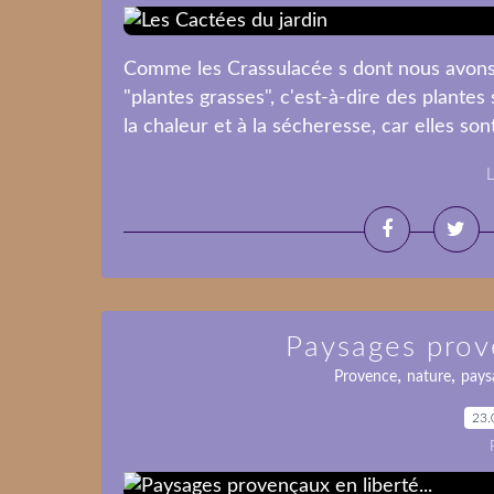
Comme les Crassulacée s dont nous avons 
"plantes grasses", c'est-à-dire des plante
la chaleur et à la sécheresse, car elles son
L
Paysages prove
,
,
Provence
nature
pays
23.