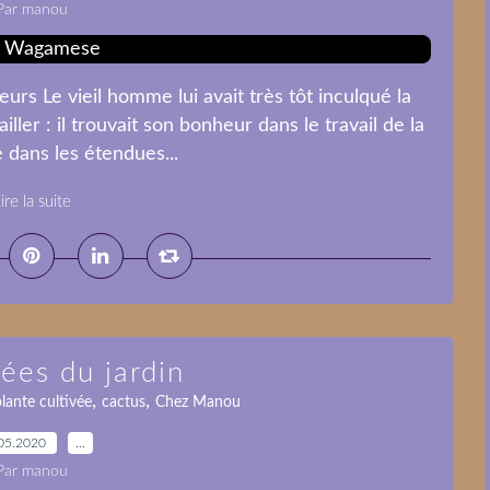
Par manou
leurs Le vieil homme lui avait très tôt inculqué la
iller : il trouvait son bonheur dans le travail de la
 dans les étendues...
ire la suite
ées du jardin
,
,
lante cultivée
cactus
Chez Manou
05.2020
…
Par manou