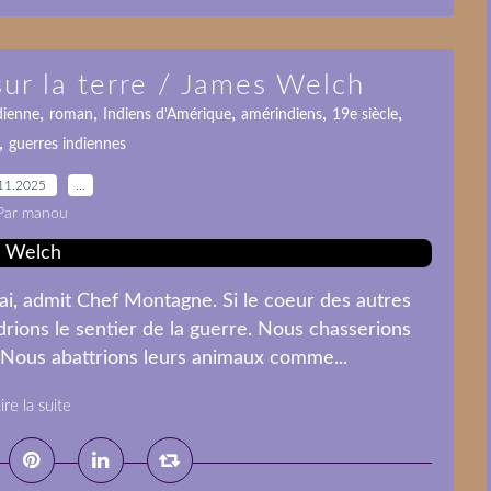
r la terre / James Welch
,
,
,
,
,
dienne
roman
Indiens d'Amérique
amérindiens
19e siècle
,
guerres indiennes
11.2025
…
Par manou
ai, admit Chef Montagne. Si le coeur des autres
ions le sentier de la guerre. Nous chasserions
Nous abattrions leurs animaux comme...
ire la suite