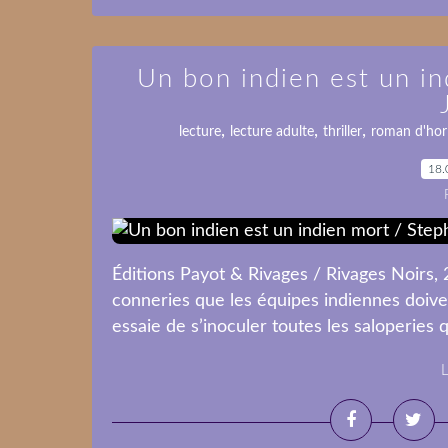
Un bon indien est un i
,
,
,
lecture
lecture adulte
thriller
roman d'hor
18.
Éditions Payot & Rivages / Rivages Noirs, 
conneries que les équipes indiennes doive
essaie de s’inoculer toutes les saloperies 
L