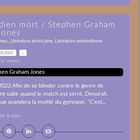
ndien mort / Stephen Graham
Jones
,
,
reur
Littérature américaine
Littérature amérindienne
09.2023
…
Par manou
2022 Afin de se blinder contre le genre de
nt subir quand le match est serré, Denorah
que scandera la moitié du gymnase. "C’est...
ire la suite