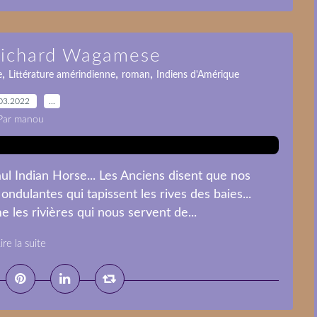
 Richard Wagamese
,
,
,
e
Littérature amérindienne
roman
Indiens d'Amérique
03.2022
…
Par manou
ul Indian Horse... Les Anciens disent que nos
ndulantes qui tapissent les rives des baies...
les rivières qui nous servent de...
ire la suite