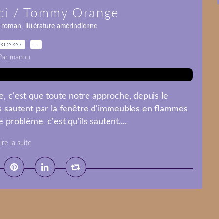
 ici / Tommy Orange
,
,
roman
littérature amérindienne
03.2020
…
Par manou
e, c'est que toute notre approche, depuis le
es sautent par la fenêtre d'immeubles en flammes
problème, c'est qu'ils sautent....
ire la suite