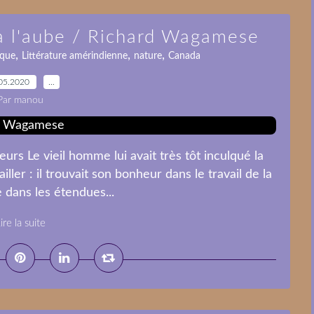
 à l'aube / Richard Wagamese
,
,
,
ique
Littérature amérindienne
nature
Canada
05.2020
…
Par manou
leurs Le vieil homme lui avait très tôt inculqué la
iller : il trouvait son bonheur dans le travail de la
 dans les étendues...
ire la suite