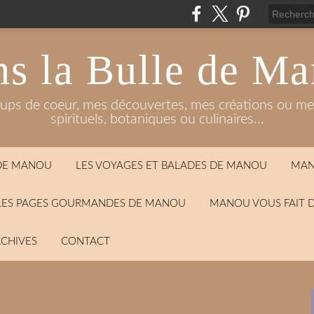
s la Bulle de M
oups de coeur, mes découvertes, mes créations ou mes
spirituels, botaniques ou culinaires...
 DE MANOU
LES VOYAGES ET BALADES DE MANOU
MAN
LES PAGES GOURMANDES DE MANOU
MANOU VOUS FAIT 
CHIVES
CONTACT