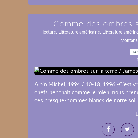
Comme des ombres su
,
,
lecture
Littérature américaine
Littérature amérin
Montana
04.
Albin Michel, 1994 / 10-18, 1996 -C'est vr
chefs penchait comme le mien, nous prendr
ces presque-hommes blancs de notre sol. 
L