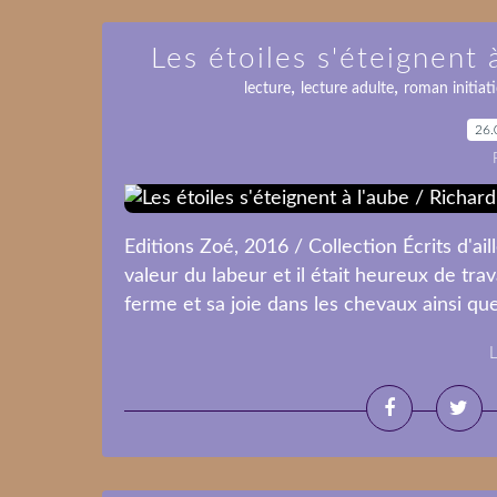
Les étoiles s'éteignent
,
,
lecture
lecture adulte
roman initiat
26.
Editions Zoé, 2016 / Collection Écrits d'ail
valeur du labeur et il était heureux de trava
ferme et sa joie dans les chevaux ainsi que
L