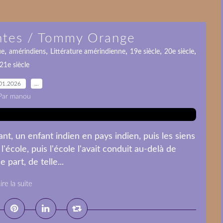
antes / Tommy Orange
,
,
,
,
,
ue
amérindiens
Littérature amérindienne
19e siècle
20e siècle
21e siècle
01.2026
…
Par manou
ant, un enfant indien en pays indien, puis les siens
 l'école, puis l'école l'avait conduit au-delà de
 part, de telle...
ire la suite