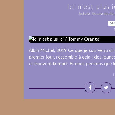
Ici n'est plus
,
lecture
lecture adulte
09.
Albin Michel, 2019 Ce que je suis venu dir
premier jour, ressemble à cela : des jeun
et trouvent la mort. Et nous pensons que le 
L