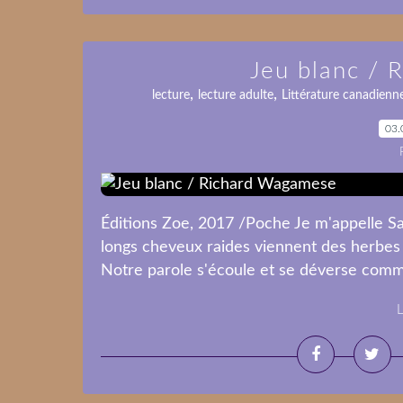
Jeu blanc /
,
,
lecture
lecture adulte
Littérature canadienn
03.
Éditions Zoe, 2017 /Poche Je m'appelle Sa
longs cheveux raides viennent des herbes o
Notre parole s'écoule et se déverse comme 
L