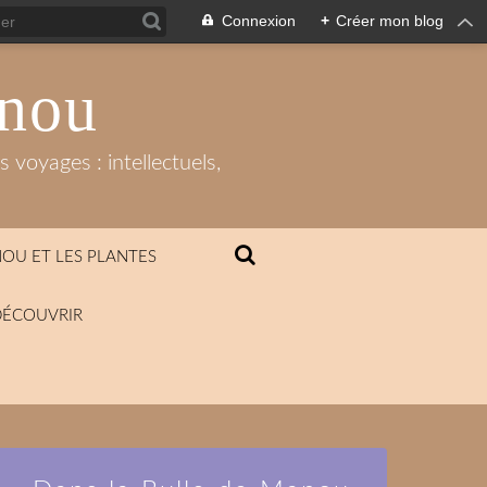
Connexion
+
Créer mon blog
anou
 voyages : intellectuels,
OU ET LES PLANTES
DÉCOUVRIR