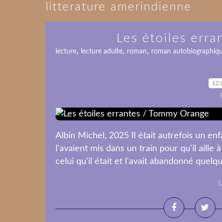
litterature amerindienne
Les étoiles err
,
,
,
lecture
lecture adulte
roman
roman autobiographiq
12.
Albin Michel, 2025 Il était autrefois un enf
l'avaient mis dans un train pour qu'il aille à
celui qu'il était et l'avait abandonné quelque
L