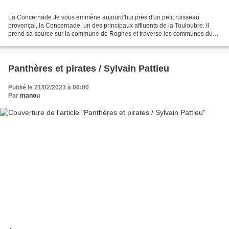
La Concernade Je vous emmène aujourd'hui près d'un petit ruisseau
provençal, la Concernade, un des principaux affluents de la Touloubre. Il
prend sa source sur la commune de Rognes et traverse les communes du
Puy-Sainte-Réparade, de Saint-Cannat, de...
Panthères et pirates / Sylvain Pattieu
Publié le 21/02/2023 à 06:00
Par
manou