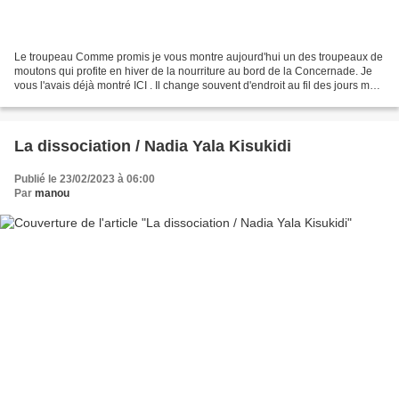
Le troupeau Comme promis je vous montre aujourd'hui un des troupeaux de
moutons qui profite en hiver de la nourriture au bord de la Concernade. Je
vous l'avais déjà montré ICI . Il change souvent d'endroit au fil des jours mais
c'est toujours un plaisir...
La dissociation / Nadia Yala Kisukidi
Publié le 23/02/2023 à 06:00
Par
manou