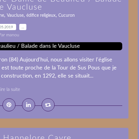
le Vaucluse
,
,
,
ne
Vaucluse
édifice religieux
Cucuron
05.2019
…
Par manou
 (84) Aujourd'hui, nous allons visiter l'église
est toute proche de la Tour de Sus Pous que je
nstruction, en 1292, elle se situait...
ire la suite
/ Hannelore Cayre