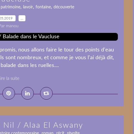
,
,
,
,
patrimoine
lavoir
fontaine
découverte
05.2019
…
Par manou
promis, nous allons faire le tour des points d'eau
ils sont nombreux, et comme je vous l'ai déjà dit,
balade dans les ruelles....
ire la suite
e Nil / Alaa El Aswany
,
,
,
istoire contemporaine
roman
récit
révolte