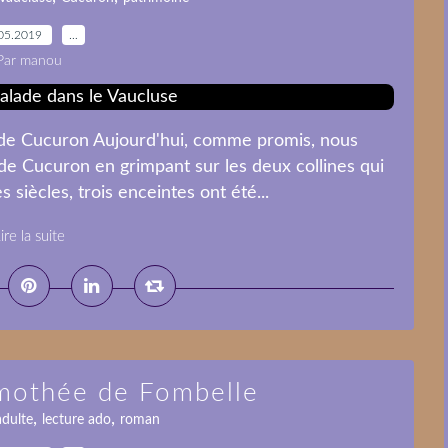
05.2019
…
Par manou
n de Cucuron Aujourd'hui, comme promis, nous
 de Cucuron en grimpant sur les deux collines qui
 siècles, trois enceintes ont été...
ire la suite
imothée de Fombelle
,
,
adulte
lecture ado
roman