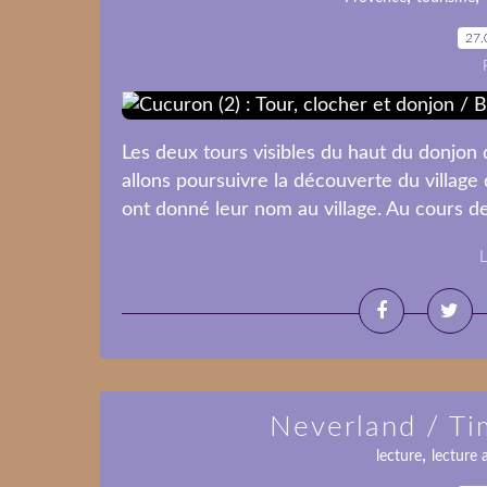
27.
Les deux tours visibles du haut du donjo
allons poursuivre la découverte du village
ont donné leur nom au village. Au cours des
L
Neverland / T
,
lecture
lecture 