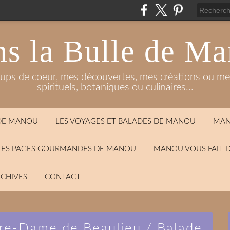
s la Bulle de M
oups de coeur, mes découvertes, mes créations ou mes
spirituels, botaniques ou culinaires...
 DE MANOU
LES VOYAGES ET BALADES DE MANOU
MAN
LES PAGES GOURMANDES DE MANOU
MANOU VOUS FAIT 
CHIVES
CONTACT
otre-Dame de Beaulieu / Balade