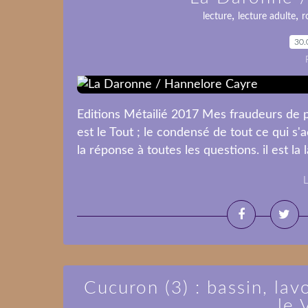
,
,
lecture
lecture adulte
r
30.
Editions Métailié 2017 Mes fraudeurs de pa
est le Tout ; le condensé de tout ce qui s
la réponse à toutes les questions. il est la 
L
Cucuron (3) : bassin, lav
le 