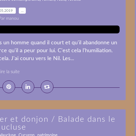
05.2019
…
Par manou
 un homme quand il court et qu'il abandonne un
e qu'il a peur pour lui. C'est cela l'humiliation.
 J'ai couru vers le Nil. Les...
ire la suite
her et donjon / Balade dans le
aucluse
,
,
Vaucluse
Cucuron
patrimoine