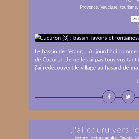
,
,
Provence
Vaucluse
tourisme
29.
Le bassin de l'étang.... Aujourd'hui comme 
de Cucuron. Je ne les ai pas tous vus tant 
j'ai redécouvert le village au hasard de ma 
L
J'ai couru vers l
,
,
,
lecture
lecture adulte
Egypte
h