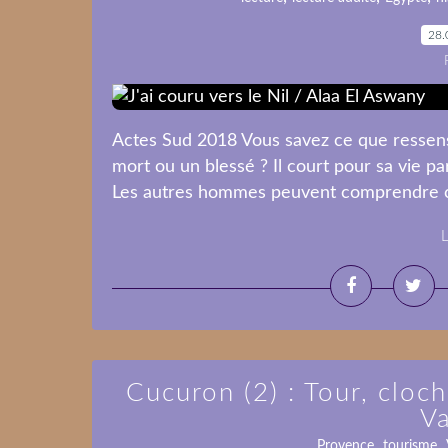
28.
Actes Sud 2018 Vous savez ce que ressens
mort ou un blessé ? Il court pour sa vie parc
Les autres hommes peuvent comprendre cela.
L
Cucuron (2) : Tour, cloc
V
,
,
Provence
tourisme