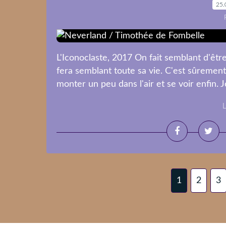
25.
L'Iconoclaste, 2017 On fait semblant d'être 
fera semblant toute sa vie. C'est sûremen
monter un peu dans l'air et se voir enfin. 
L
1
2
3