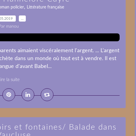
,
oman policier
Littérature française
05.2019
…
Par manou
rents aimaient viscéralement l'argent. ... L'argent
'achète dans un monde où tout est à vendre. Il est
langue d'avant Babel...
ire la suite
oirs et fontaines/ Balade dans
Vaucluse