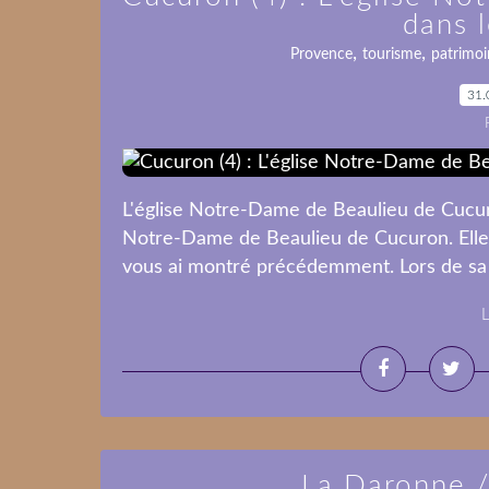
dans 
,
,
Provence
tourisme
patrimoi
31.
L'église Notre-Dame de Beaulieu de Cucuron
Notre-Dame de Beaulieu de Cucuron. Elle 
vous ai montré précédemment. Lors de sa co
L
La Daronne 