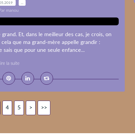
05.2019
…
Par manou
grand. Et, dans le meilleur des cas, je crois, on
t cela que ma grand-mère appelle grandir :
Je sais que pour une seule enfance...
ire la suite
4
5
>
>>