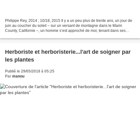
Philippe Rey, 2014 ; 10/18, 2015 Il y a un peu plus de trente ans, un jour de
juin au coucher du soleil – sur un versant de montagne dans le Marin
County, Californie –, un homme s’est approché de moi, tenant dans ses
mains un bout de corde à piano, avec...
Herboriste et herboristerie...l'art de soigner par
les plantes
Publié le 29/05/2018 à 05:25
Par
manou