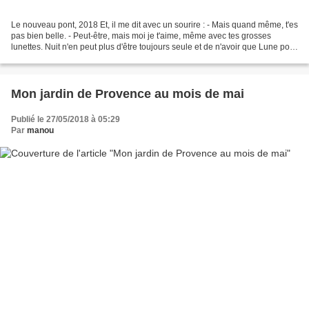
Le nouveau pont, 2018 Et, il me dit avec un sourire : - Mais quand même, t'es
pas bien belle. - Peut-être, mais moi je t'aime, même avec tes grosses
lunettes. Nuit n'en peut plus d'être toujours seule et de n'avoir que Lune pour
amie. Elle en a assez...
Mon jardin de Provence au mois de mai
Publié le 27/05/2018 à 05:29
Par
manou