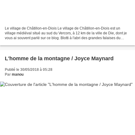
Le village de Châtillon-en-Diois Le village de Châtillon-en-Diois est un
village médiéval situé au sud du Vercors, à 12 km de la ville de Die, dont je
vous ai souvent parlé sur ce blog. Blotti à l'abri des grandes falaises du
Glandasse (2041m), le village...
L'homme de la montagne / Joyce Maynard
Publié le 30/05/2018 à 05:28
Par
manou