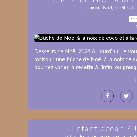
,
,
cuisine
Noël
recettes de 
11.
Desserts de Noël 2024 Aujourd'hui, je vous
maison : une bûche de Noël à la noix de coc
pourrez varier la recette à l'infini ou presq
L
L'Enfant océan /
,
,
,