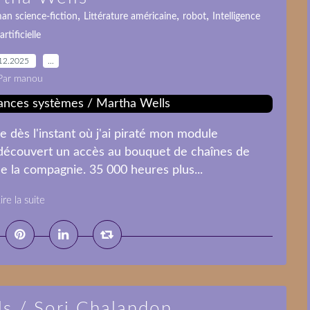
,
,
,
an science-fiction
Littérature américaine
robot
Intelligence
artificielle
12.2025
…
Par manou
ge dès l'instant où j'ai piraté mon module
as découvert un accès au bouquet de chaînes de
de la compagnie. 35 000 heures plus...
ire la suite
lls / Sorj Chalandon