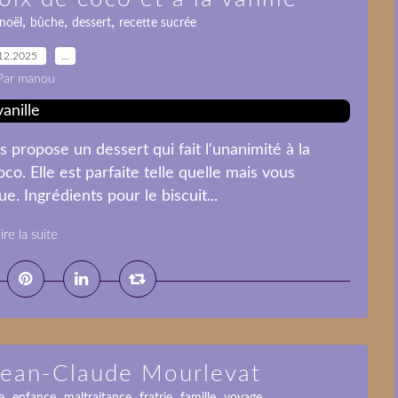
,
,
,
noël
bûche
dessert
recette sucrée
12.2025
…
Par manou
 propose un dessert qui fait l'unanimité à la
o. Elle est parfaite telle quelle mais vous
ue. Ingrédients pour le biscuit...
ire la suite
 Jean-Claude Mourlevat
,
,
,
,
,