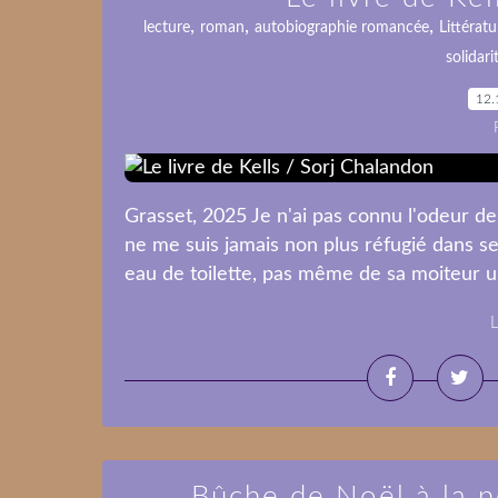
,
,
,
lecture
roman
autobiographie romancée
Littératu
solidari
12.
Grasset, 2025 Je n'ai pas connu l'odeur de
ne me suis jamais non plus réfugié dans se
eau de toilette, pas même de sa moiteur un s
L
Bûche de Noël à la no