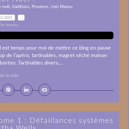
,
,
,
e noël
traditions
Provence
chez Manou
12.2025
…
Par manou
 il est temps pour moi de mettre ce blog en pause
op de l'apéro, tartinables, magret séché maison
orées. Tartinables divers,...
ire la suite
Tome 1 : Défaillances systèmes
rtha Wells