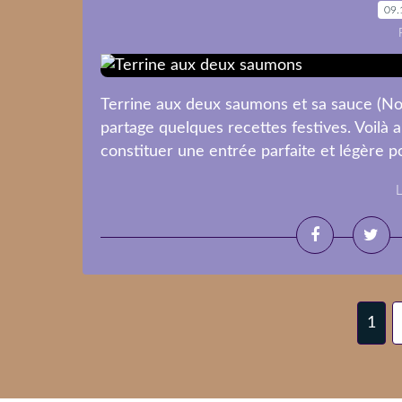
09.
Terrine aux deux saumons et sa sauce (Noël
partage quelques recettes festives. Voilà a
constituer une entrée parfaite et légère po
L
1