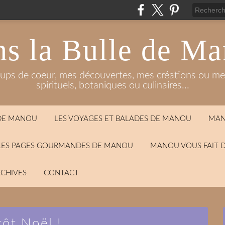
s la Bulle de M
oups de coeur, mes découvertes, mes créations ou mes
spirituels, botaniques ou culinaires...
 DE MANOU
LES VOYAGES ET BALADES DE MANOU
MAN
LES PAGES GOURMANDES DE MANOU
MANOU VOUS FAIT 
CHIVES
CONTACT
tôt Noël !