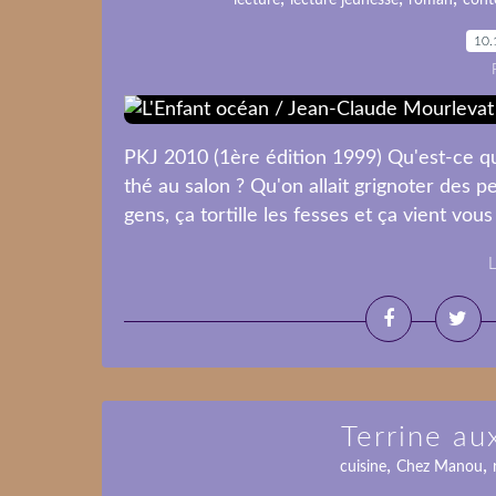
lecture
lecture jeunesse
roman
cont
10.
PKJ 2010 (1ère édition 1999) Qu'est-ce qu'el
thé au salon ? Qu'on allait grignoter des p
gens, ça tortille les fesses et ça vient vous 
L
Terrine a
,
,
cuisine
Chez Manou