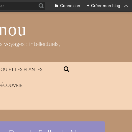
Connexion
+
Créer mon blog
anou
 voyages : intellectuels,
OU ET LES PLANTES
DÉCOUVRIR