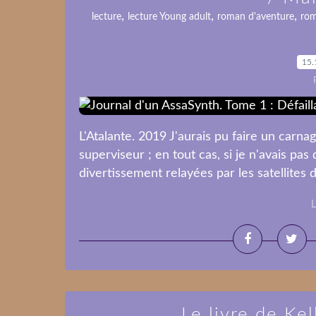
,
,
,
lecture
lecture Young adult
roman d'aventure
rom
15.
L'Atalante. 2019 J'aurais pu faire un carna
superviseur ; en tout cas, si je n'avais p
divertissement relayées par les satellites 
L
Le livre de Ke