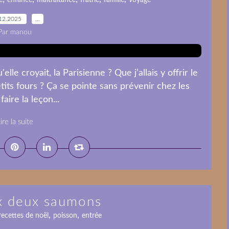
e
enfance
maltraitance
fratrie
famille
voyage
12.2025
…
Par manou
le croyait, la Parisienne ? Que j’allais y offrir le
etits fours ? Ça se pointe sans prévenir chez les
faire la leçon...
ire la suite
ux deux saumons
,
,
recettes de noël
poisson
entrée