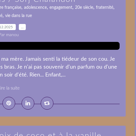
,
,
,
,
,
re française
adolescence
engagement
20e siècle
fraternité
,
té
vie dans la rue
12.2025
…
Par manou
 ma mère. Jamais senti la tiédeur de son cou. Je
s bras. Je n'ai pas souvenir d'un parfum ou d'une
oir d'été. Rien... Enfant,...
ire la suite
ix de coco et à la vanille