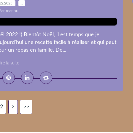
12.2025
…
Par manou
 2022 !) Bientôt Noël, il est temps que je
ujourd'hui une recette facile à réaliser et qui peut
ur un repas en famille. De...
ire la suite
2
>
>>