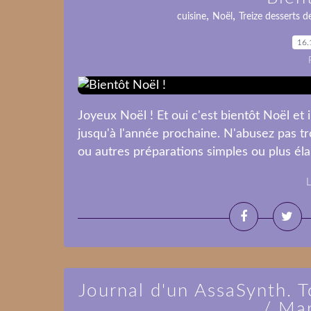
,
,
cuisine
Noël
Treize desserts d
16.
Joyeux Noël ! Et oui c'est bientôt Noël et
jusqu'à l'année prochaine. N'abusez pas tr
ou autres préparations simples ou plus élab
L
Journal d'un AssaSynth. 
/ Ma