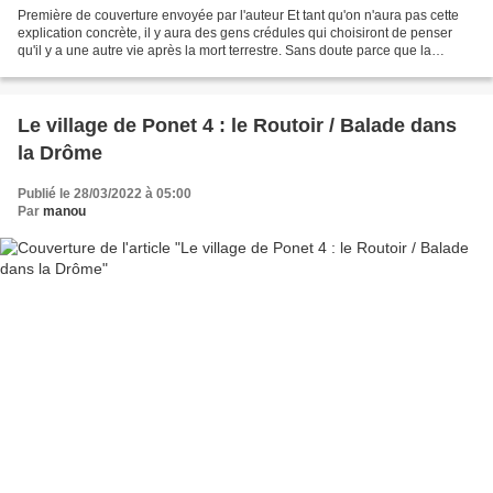
Première de couverture envoyée par l'auteur Et tant qu'on n'aura pas cette
explication concrète, il y aura des gens crédules qui choisiront de penser
qu'il y a une autre vie après la mort terrestre. Sans doute parce que la
disparition des gens qu'on aime,...
Le village de Ponet 4 : le Routoir / Balade dans
la Drôme
Publié le 28/03/2022 à 05:00
Par
manou