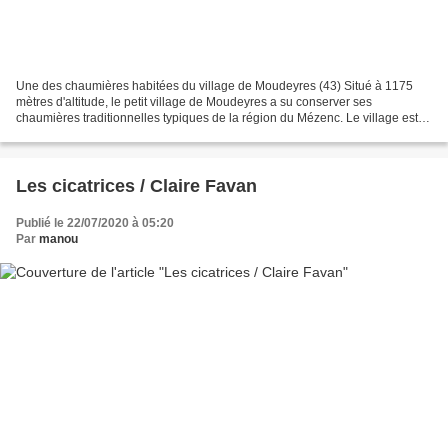
Une des chaumières habitées du village de Moudeyres (43) Situé à 1175
mètres d'altitude, le petit village de Moudeyres a su conserver ses
chaumières traditionnelles typiques de la région du Mézenc. Le village est
très agréable à découvrir. De plus, comme...
Les cicatrices / Claire Favan
Publié le 22/07/2020 à 05:20
Par
manou