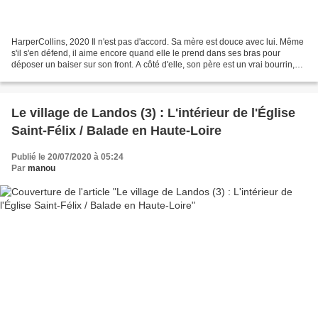
HarperCollins, 2020 Il n'est pas d'accord. Sa mère est douce avec lui. Même
s'il s'en défend, il aime encore quand elle le prend dans ses bras pour
déposer un baiser sur son front. A côté d'elle, son père est un vrai bourrin,
dur au mal, sans une once...
Le village de Landos (3) : L'intérieur de l'Église
Saint-Félix / Balade en Haute-Loire
Publié le 20/07/2020 à 05:24
Par
manou