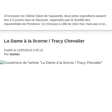
A l'occasion du 16ème Salon de l'aquarelle, deux jolies expositions avaient
lieu à Cucuron dans le Vaucluse, organisées par la Société des
Aquarellistes de Provence. Ce n'est pas à côté de chez moi, mais pas si loin
non plus, et j'ai pris du plaisir à...
La Dame à la licorne / Tracy Chevalier
Publié le 21/05/2019 à 05:11
Par
manou