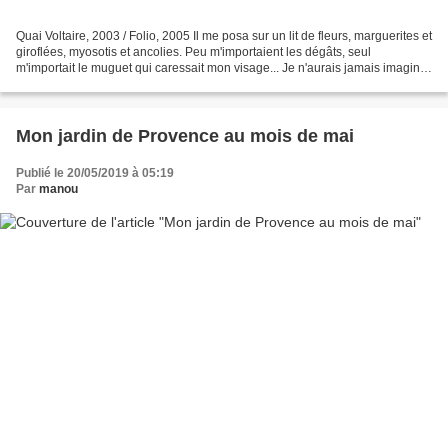
Quai Voltaire, 2003 / Folio, 2005 Il me posa sur un lit de fleurs, marguerites et
giroflées, myosotis et ancolies. Peu m'importaient les dégâts, seul
m'importait le muguet qui caressait mon visage... Je n'aurais jamais imaginé
qu'un jour je finirais dans...
Mon jardin de Provence au mois de mai
Publié le 20/05/2019 à 05:19
Par
manou