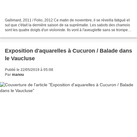
Gallimard, 2011 / Folio, 2012 Ce matin de novembre, il se réveilla fatigué et
sut que c'était la dernière saison de sa suprématie. Les sabots des chamois
sont les quatre doigts d'un violoniste. Ils vont à l'aveuglette sans se tromper
d'un millimètre....
Exposition d'aquarelles à Cucuron / Balade dans
le Vaucluse
Publié le 22/05/2019 à 05:08
Par
manou