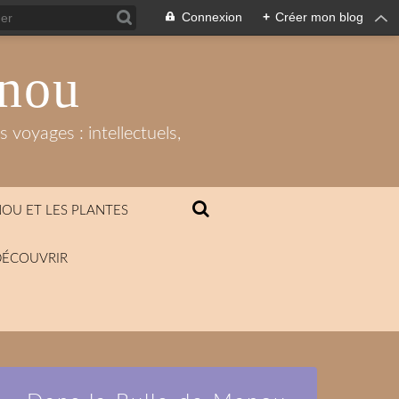
Connexion
+
Créer mon blog
anou
 voyages : intellectuels,
OU ET LES PLANTES
DÉCOUVRIR