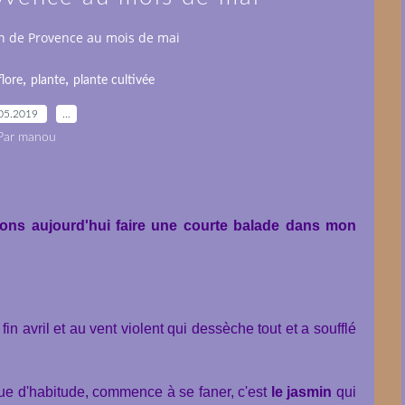
n de Provence au mois de mai
,
,
flore
plante
plante cultivée
05.2019
…
Par manou
ons aujourd'hui faire une courte balade dans mon
n avril et au vent violent qui dessèche tout et a soufflé
que d'habitude, commence à se faner, c'est
le jasmin
qui