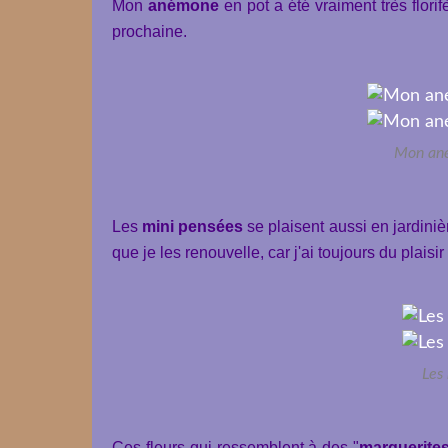
Mon
anémone
en pot a été vraiment très flori
prochaine.
Mon ané
Les
mini pensées
se plaisent aussi en jardiniè
que je les renouvelle, car j'ai toujours du plaisir
Les
Ces fleurs qui ressemblent à des "
marguerite