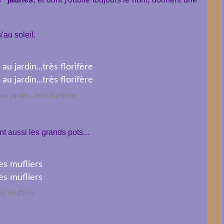
u'au soleil.
u jardin...très florifère
t aussi les grands pots...
es mufliers