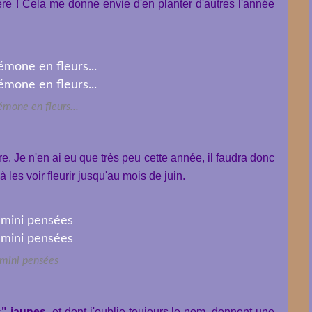
fère ! Cela me donne envie d'en planter d'autres l'année
mone en fleurs...
re. Je n'en ai eu que très peu cette année, il faudra donc
 à les voir fleurir jusqu'au mois de juin.
 mini pensées
s" jaunes
, et dont j'oublie toujours le nom, donnent une