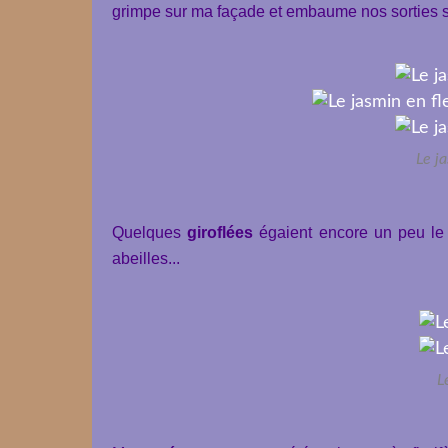
grimpe sur ma façade et embaume nos sorties su
Le j
Quelques
giroflées
égaient encore un peu le j
abeilles...
L