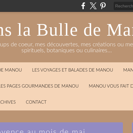
s la Bulle de M
oups de coeur, mes découvertes, mes créations ou mes
spirituels, botaniques ou culinaires...
 DE MANOU
LES VOYAGES ET BALADES DE MANOU
MAN
LES PAGES GOURMANDES DE MANOU
MANOU VOUS FAIT 
CHIVES
CONTACT
ovence au mois de mai