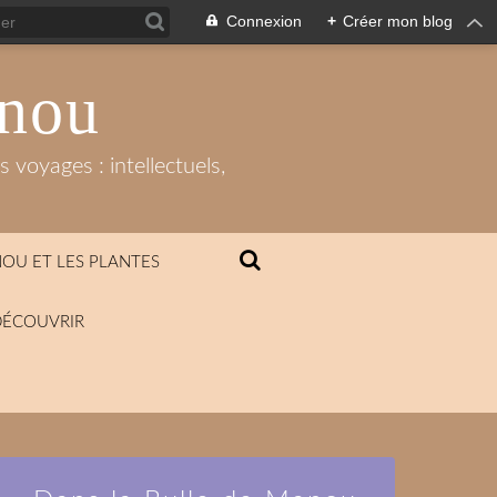
Connexion
+
Créer mon blog
anou
 voyages : intellectuels,
OU ET LES PLANTES
DÉCOUVRIR