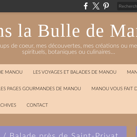
s la Bulle de M
oups de coeur, mes découvertes, mes créations ou mes
spirituels, botaniques ou culinaires...
 DE MANOU
LES VOYAGES ET BALADES DE MANOU
MAN
LES PAGES GOURMANDES DE MANOU
MANOU VOUS FAIT 
CHIVES
CONTACT
 / Balade près de Saint-Privat