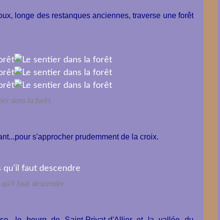
oux, longe des restanques anciennes, traverse une forêt
ier dans la forêt
tant...pour s'approcher prudemment de la croix.
 qu'il faut descendre
se, le bourg de Saint-Privat-d'Allier et la vallée du