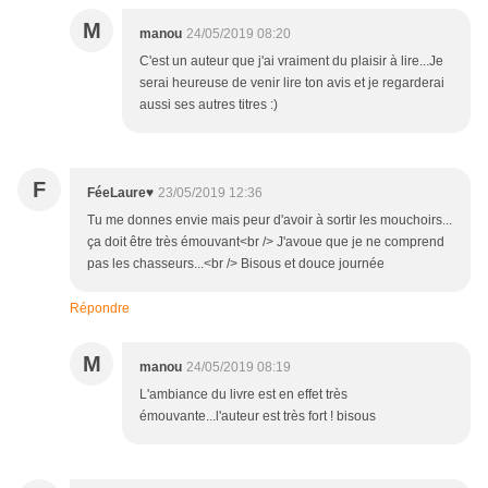
M
manou
24/05/2019 08:20
C'est un auteur que j'ai vraiment du plaisir à lire...Je
serai heureuse de venir lire ton avis et je regarderai
aussi ses autres titres :)
F
FéeLaure♥
23/05/2019 12:36
Tu me donnes envie mais peur d'avoir à sortir les mouchoirs...
ça doit être très émouvant<br /> J'avoue que je ne comprend
pas les chasseurs...<br /> Bisous et douce journée
Répondre
M
manou
24/05/2019 08:19
L'ambiance du livre est en effet très
émouvante...l'auteur est très fort ! bisous