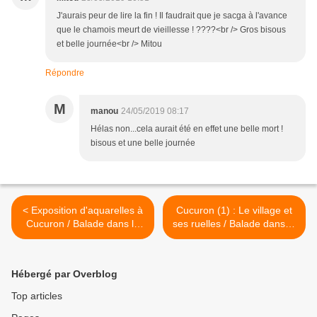
J'aurais peur de lire la fin ! Il faudrait que je sacga à l'avance
que le chamois meurt de vieillesse ! ????<br /> Gros bisous
et belle journée<br /> Mitou
Répondre
M
manou
24/05/2019 08:17
Hélas non...cela aurait été en effet une belle mort !
bisous et une belle journée
< Exposition d'aquarelles à
Cucuron (1) : Le village et
Cucuron / Balade dans le
ses ruelles / Balade dans le
Vaucluse
Vaucluse >
Hébergé par Overblog
Top articles