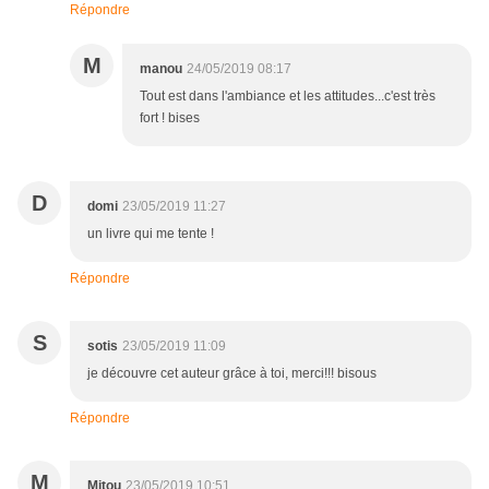
Répondre
M
manou
24/05/2019 08:17
Tout est dans l'ambiance et les attitudes...c'est très
fort ! bises
D
domi
23/05/2019 11:27
un livre qui me tente !
Répondre
S
sotis
23/05/2019 11:09
je découvre cet auteur grâce à toi, merci!!! bisous
Répondre
M
Mitou
23/05/2019 10:51