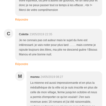
voire injurieux, ou pire d'autres de gourous, 48 un seul jour et
donc je ne peux passer tout ce temps à les effacer...<br />
Merci de votre compréhension
Répondre
C
Colette
23/05/2019 22:35
Je ne connais pas cet auteur mais le sujet du livre est
intéressant. je vais noter pour plus tard ……. mais comme je
rajoute toujours des titres, ma pile ne descend guère ! Bisous
Manou et une bonne nuit.
Répondre
M
manou
24/05/2019 08:27
La mienne est aussi impressionnante et en plus la
médiathèque de la ville où je suis inscrite en plus de
celle de mon village, ferme jusqu'en octobre et nous
a permis d'emporter ce qu'on voulait ! J'en suis
revenue avec 16 romans et j'ai été raisonnable,