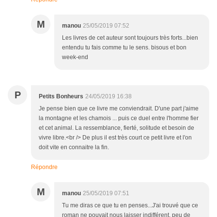
M
manou
25/05/2019 07:52
Les livres de cet auteur sont toujours très forts...bien
entendu tu fais comme tu le sens. bisous et bon
week-end
P
Petits Bonheurs
24/05/2019 16:38
Je pense bien que ce livre me conviendrait. D'une part j'aime
la montagne et les chamois ... puis ce duel entre l'homme fier
et cet animal. La ressemblance, fierté, solitude et besoin de
vivre libre.<br /> De plus il est très court ce petit livre et l'on
doit vite en connaitre la fin.
Répondre
M
manou
25/05/2019 07:51
Tu me diras ce que tu en penses...J'ai trouvé que ce
roman ne pouvait nous laisser indifférent, peu de