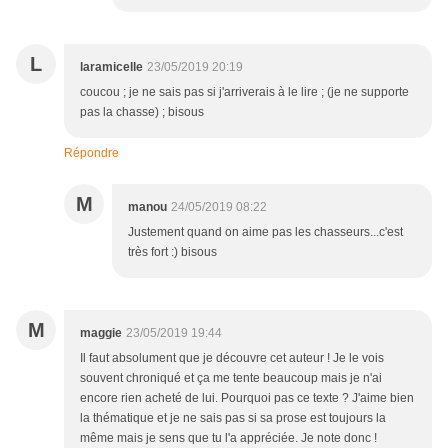
L
laramicelle
23/05/2019 20:19
coucou ; je ne sais pas si j'arriverais à le lire ; (je ne supporte
pas la chasse) ; bisous
Répondre
M
manou
24/05/2019 08:22
Justement quand on aime pas les chasseurs...c'est
très fort :) bisous
M
maggie
23/05/2019 19:44
Il faut absolument que je découvre cet auteur ! Je le vois
souvent chroniqué et ça me tente beaucoup mais je n'ai
encore rien acheté de lui. Pourquoi pas ce texte ? J'aime bien
la thématique et je ne sais pas si sa prose est toujours la
même mais je sens que tu l'a appréciée. Je note donc !