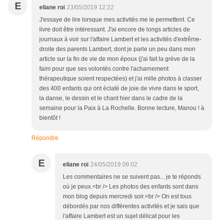
E
eliane roi
23/05/2019 12:22
J'essaye de lire lorsque mes activités me le permettent. Ce
livre doit être intéressant. J'ai encore de longs articles de
journaux à voir sur l'affaire Lambert et les activités d'extrême-
droite des parents Lambert, dont je parle un peu dans mon
article sur la fin de vie de mon époux (j'ai fait la grève de la
faim pour que ses volontés contre l'acharnement
thérapeutique soient respectées) et j'ai mille photos à classer
des 400 enfants qui ont éclaté de joie de vivre dans le sport,
la danse, le dessin et le chant hier dans le cadre de la
semaine pour la Paix à La Rochelle. Bonne lecture, Manou ! à
bientôt !
Répondre
E
eliane roi
24/05/2019 09:02
Les commentaires ne se suivent pas... je te réponds
où je peux.<br /> Les photos des enfants sont dans
mon blog depuis mercredi soir.<br /> On est tous
débordés par nos différentes activités et je sais que
l'affaire Lambert est un sujet délicat pour les