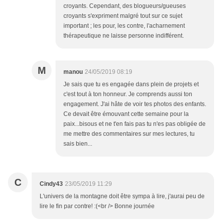
croyants. Cependant, des blogueurs/gueuses
croyants s'expriment malgré tout sur ce sujet
important ; les pour, les contre, l'acharnement
thérapeutique ne laisse personne indifférent.
M
manou
24/05/2019 08:19
Je sais que tu es engagée dans plein de projets et
c'est tout à ton honneur. Je comprends aussi ton
engagement. J'ai hâte de voir tes photos des enfants.
Ce devait être émouvant cette semaine pour la
paix...bisous et ne t'en fais pas tu n'es pas obligée de
me mettre des commentaires sur mes lectures, tu
sais bien...
C
Cindy43
23/05/2019 11:29
L'univers de la montagne doit être sympa à lire, j'aurai peu de
lire le fin par contre! :(<br /> Bonne journée