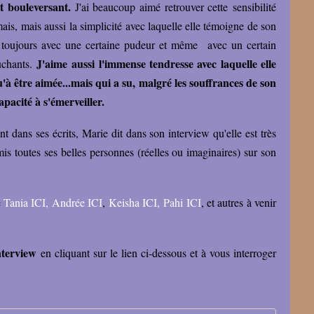
t bouleversant.
J'ai beaucoup aimé retrouver cette sensibilité
amais, mais aussi la simplicité avec laquelle elle témoigne de son
nt toujours avec une certaine pudeur et même avec un certain
J'aime aussi l'immense tendresse avec laquelle elle
uchants.
u'à être aimée...mais qui a su, malgré les souffrances de son
pacité à s'émerveiller.
t dans ses écrits, Marie dit dans son interview qu'elle est très
mis toutes ses belles personnes (réelles ou imaginaires) sur son
e
Tania ICI
,
Andrée ICI
,
Keisha ICI,
Pahi ICI
, et autres à venir
interview
en cliquant sur le lien ci-dessous et à vous interroger