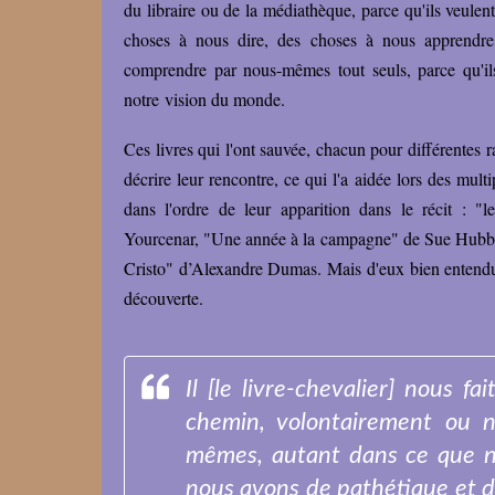
du libraire ou de la médiathèque, parce qu'ils veulent
choses à nous dire, des choses à nous apprendr
comprendre par nous-mêmes tout seuls, parce qu'il
notre vision du monde.
Ces livres qui l'ont sauvée, chacun pour différentes r
décrire leur rencontre, ce qui l'a aidée lors des mult
dans l'ordre de leur apparition dans le récit : 
Yourcenar, "Une année à la campagne" de Sue Hubbel
Cristo" d’Alexandre Dumas. Mais d'eux bien entendu, j
découverte.
Il [le livre-chevalier] nous 
chemin, volontairement ou 
mêmes, autant dans ce que n
nous avons de pathétique et d'or