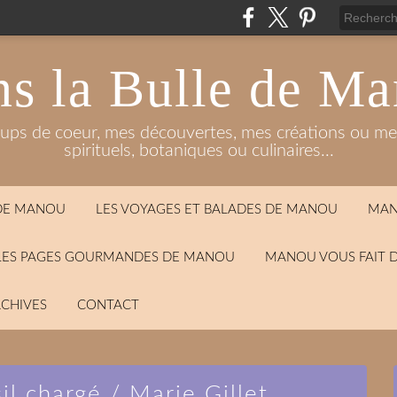
s la Bulle de M
oups de coeur, mes découvertes, mes créations ou mes
spirituels, botaniques ou culinaires...
 DE MANOU
LES VOYAGES ET BALADES DE MANOU
MAN
LES PAGES GOURMANDES DE MANOU
MANOU VOUS FAIT 
CHIVES
CONTACT
il chargé / Marie Gillet