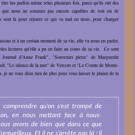
 être lus parfois même relus plusieurs fois, parce qu'ils ont des
e que nous ne sommes pas encore capables de voir ou de
s sont là pour réparer ce qui va mal en nous, pour changer
aisons et à un certain moment de sa vie, elle va nous en parler,
iples lectures qu'elle a pu en faire au cours de sa vie. Ce sont
"le Journal d’Anne Frank", "Souvenirs pieux" de Marguerite
l, "Le silence de la mer" de Vercors et "Le Comte de Monte-
e ne vous dirai rien de plus pour vous laisser le plaisir de la
fait comprendre qu'on s'est trompé de
non, en nous mettant face à nous-
ous avons de bien que dans ce que
gueilleux. Et il ne s'arrête pas là : il