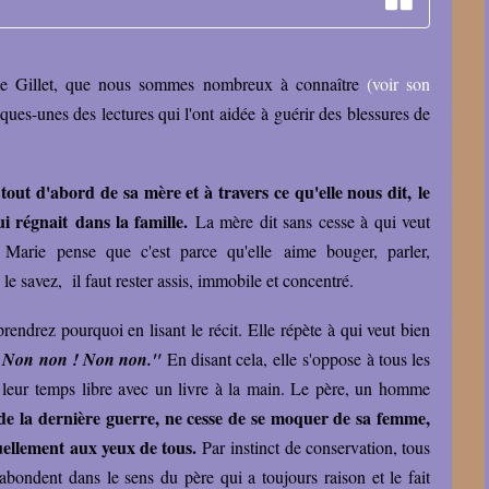
arie Gillet, que nous sommes nombreux à connaître
(
voir son
lques-unes des lectures qui l'ont aidée à guérir des blessures de
out d'abord de sa mère et à travers ce qu'elle nous dit, le
ui régnait dans la famille.
La mère dit sans cesse à qui veut
e Marie pense que c'est parce qu'elle aime bouger, parler,
s le savez, il faut rester assis, immobile et concentré.
rendrez pourquoi en lisant le récit.
Elle répète à qui veut bien
n ! Non non ! Non non."
En disant cela, elle s'oppose à tous les
 leur temps libre avec un livre à la main. Le père, un homme
s de la dernière guerre, ne cesse de se moquer de sa femme,
tuellement aux yeux de tous.
Par instinct de conservation, tous
 abondent dans le sens du père qui a toujours raison et le fait