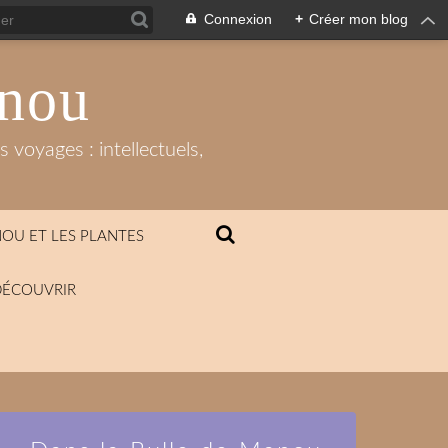
Connexion
+
Créer mon blog
anou
 voyages : intellectuels,
OU ET LES PLANTES
DÉCOUVRIR