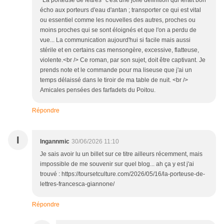
*La porteuse de lettres* c'est une jolie définition qui ferait bon
écho aux porteurs d'eau d'antan ; transporter ce qui est vital
ou essentiel comme les nouvelles des autres, proches ou
moins proches qui se sont éloignés et que l'on a perdu de
vue... La communication aujourd'hui si facile mais aussi
stérile et en certains cas mensongère, excessive, flatteuse,
violente.<br /> Ce roman, par son sujet, doit être captivant. Je
prends note et le commande pour ma liseuse que j'ai un
temps délaissé dans le tiroir de ma table de nuit. <br />
Amicales pensées des farfadets du Poitou.
Répondre
I
Ingannmic
30/06/2026 11:10
Je sais avoir lu un billet sur ce titre ailleurs récemment, mais
impossible de me souvenir sur quel blog... ah ça y est j'ai
trouvé : https://toursetculture.com/2026/05/16/la-porteuse-de-
lettres-francesca-giannone/
Répondre