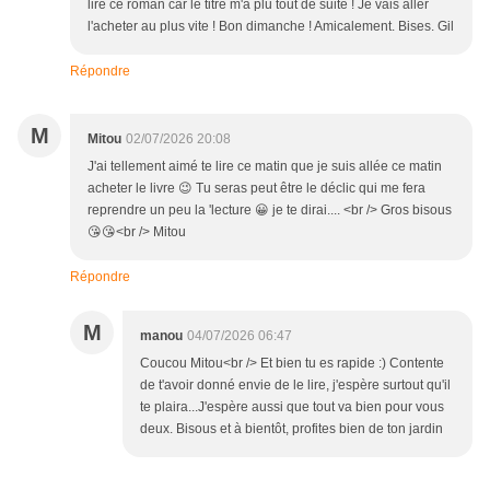
lire ce roman car le titre m'a plu tout de suite ! Je vais aller
l'acheter au plus vite ! Bon dimanche ! Amicalement. Bises. Gil
Répondre
M
Mitou
02/07/2026 20:08
J'ai tellement aimé te lire ce matin que je suis allée ce matin
acheter le livre 😉 Tu seras peut être le déclic qui me fera
reprendre un peu la 'lecture 😀 je te dirai.... <br /> Gros bisous
😘😘<br /> Mitou
Répondre
M
manou
04/07/2026 06:47
Coucou Mitou<br /> Et bien tu es rapide :) Contente
de t'avoir donné envie de le lire, j'espère surtout qu'il
te plaira...J'espère aussi que tout va bien pour vous
deux. Bisous et à bientôt, profites bien de ton jardin