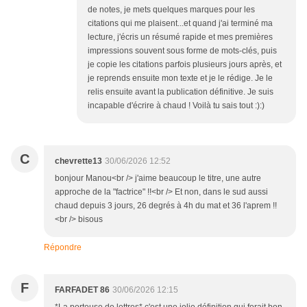
de notes, je mets quelques marques pour les
citations qui me plaisent...et quand j'ai terminé ma
lecture, j'écris un résumé rapide et mes premières
impressions souvent sous forme de mots-clés, puis
je copie les citations parfois plusieurs jours après, et
je reprends ensuite mon texte et je le rédige. Je le
relis ensuite avant la publication définitive. Je suis
incapable d'écrire à chaud ! Voilà tu sais tout :):)
C
chevrette13
30/06/2026 12:52
bonjour Manou<br /> j'aime beaucoup le titre, une autre
approche de la "factrice" !!<br /> Et non, dans le sud aussi
chaud depuis 3 jours, 26 degrés à 4h du mat et 36 l'aprem !!
<br /> bisous
Répondre
F
FARFADET 86
30/06/2026 12:15