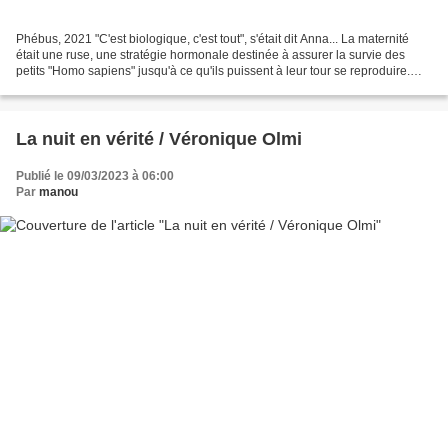
Phébus, 2021 "C'est biologique, c'est tout", s'était dit Anna... La maternité
était une ruse, une stratégie hormonale destinée à assurer la survie des
petits "Homo sapiens" jusqu'à ce qu'ils puissent à leur tour se reproduire.
Les mères étaient des outils,...
La nuit en vérité / Véronique Olmi
Publié le 09/03/2023 à 06:00
Par
manou