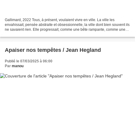
Gallimard, 2022 Tous, à présent, voulaient vivre en ville. La ville les
envahissait, pensée abstraite et obsessionnelle, la ville dont bien souvent ils
ne savaient rien. Elle progressait, comme une bête rampante, comme une
menace. Chaque semaine, elle...
Apaiser nos tempêtes / Jean Hegland
Publié le 07/03/2025 à 06:00
Par
manou