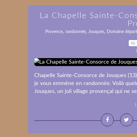
La Chapelle Sainte-Con
Pr
,
,
,
Provence
randonnée
Jouques
Domaine dépar
02.
Chapelle Sainte-Consorce de Jouques (13)
je vous emmène en randonnée. Voilà quel
Jouques, un joli village provençal qui ne se
L