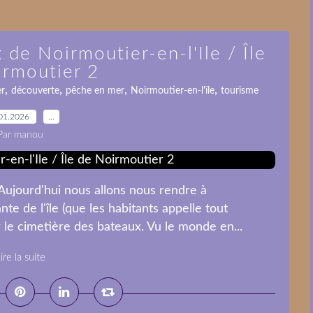
 de Noirmoutier-en-l'Ile / Île
irmoutier 2
,
,
,
,
er
découverte
pêche en mer
Noirmoutier-en-l'île
tourisme
01.2026
…
Par manou
Aujourd'hui nous allons nous rendre à
ante de l'île (que les habitants appelle tout
le cimetière des bateaux. Vu le monde en...
ire la suite