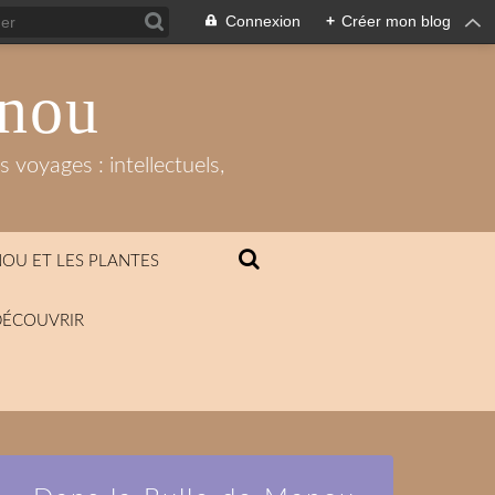
Connexion
+
Créer mon blog
anou
 voyages : intellectuels,
OU ET LES PLANTES
DÉCOUVRIR