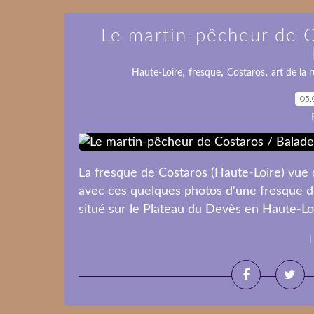
Le martin-pêcheur de 
,
,
,
Haute-Loire
fresque
Costaros
art de la 
05.
La fresque de Costaros (Haute-Loire) vu
avec ces quelques photos d'une fresque d
situé sur le Plateau du Devès en Haute-Lo
L