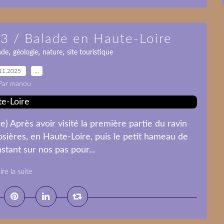
 3 / Balade en Haute-Loire
,
,
,
ade
géologie
nature
site touristique
11.2025
…
Par manou
) Après avoir visité la première partie du ravin
osières, en Haute-Loire, puis le petit hameau de
nstant sur nos pas pour...
ire la suite