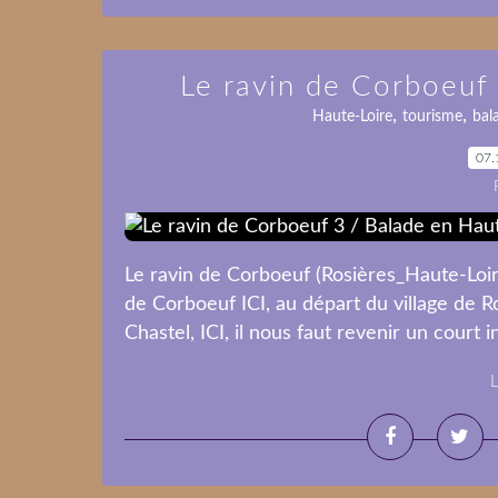
Le ravin de Corboeuf
,
,
Haute-Loire
tourisme
bal
07.
Le ravin de Corboeuf (Rosières_Haute-Loire
de Corboeuf ICI, au départ du village de R
Chastel, ICI, il nous faut revenir un court i
L