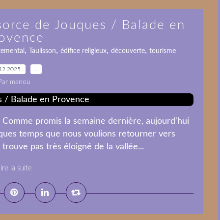
sorce de Jouques / Balade en
ovence
,
,
,
,
temental
Taulisson
édifice religieux
découverte
tourisme
12.2025
…
Par manou
 Comme promis la semaine dernière, aujourd'hui
ques temps que nous voulions retourner vers
 trouve pas très éloigné de la vallée...
ire la suite