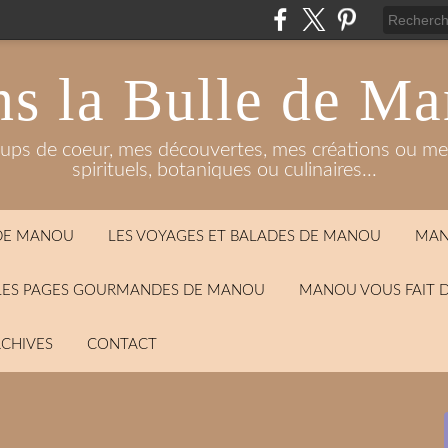
s la Bulle de M
oups de coeur, mes découvertes, mes créations ou mes
spirituels, botaniques ou culinaires...
 DE MANOU
LES VOYAGES ET BALADES DE MANOU
MAN
LES PAGES GOURMANDES DE MANOU
MANOU VOUS FAIT 
CHIVES
CONTACT