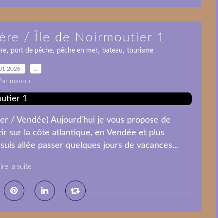
ère / Île de Noirmoutier 1
,
,
,
,
ère
port de pêche
pêche en mer
bateau
tourisme
01.2026
…
Par manou
ier / Vendée) Aujourd'hui je vous propose de
 sur la côte atlantique, en Vendée et plus
suis allée passer quelques jours de vacances...
ire la suite