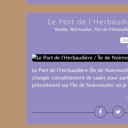
Le Port de l'Herbaudi
,
,
Vendée
Noirmoutier
Port de l'Herbaudi
26.
Le Port de l'Herbaudière (Île de Noirmout
changer complètement de cadre pour partir
précisément sur l'île de Noirmoutier où je 
L