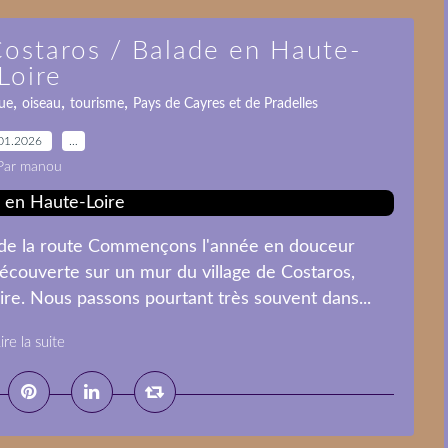
Costaros / Balade en Haute-
Loire
,
,
,
rue
oiseau
tourisme
Pays de Cayres et de Pradelles
01.2026
…
Par manou
e de la route Commençons l'année en douceur
écouverte sur un mur du village de Costaros,
ire. Nous passons pourtant très souvent dans...
ire la suite