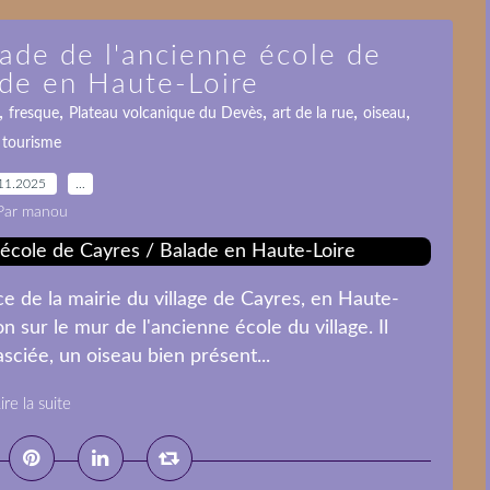
çade de l'ancienne école de
ade en Haute-Loire
,
,
,
,
,
fresque
Plateau volcanique du Devès
art de la rue
oiseau
tourisme
11.2025
…
Par manou
ce de la mairie du village de Cayres, en Haute-
n sur le mur de l'ancienne école du village. Il
ciée, un oiseau bien présent...
ire la suite