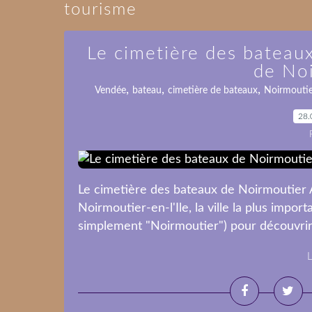
tourisme
Le cimetière des bateaux
de No
,
,
,
Vendée
bateau
cimetière de bateaux
Noirmouti
28.
Le cimetière des bateaux de Noirmoutier 
Noirmoutier-en-l'Ile, la ville la plus import
simplement "Noirmoutier") pour découvrir 
L