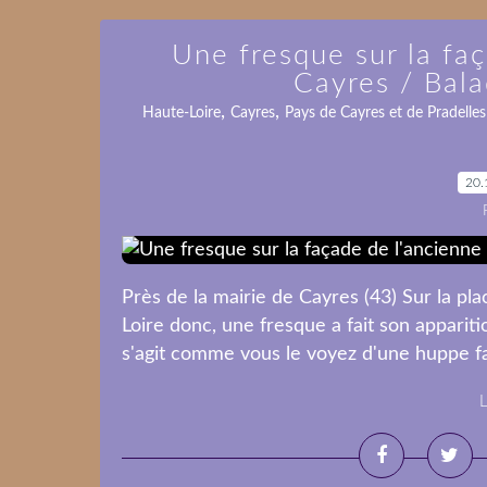
Une fresque sur la fa
Cayres / Bal
,
,
Haute-Loire
Cayres
Pays de Cayres et de Pradelles
20.
Près de la mairie de Cayres (43) Sur la pla
Loire donc, une fresque a fait son apparitio
s'agit comme vous le voyez d'une huppe fas
L