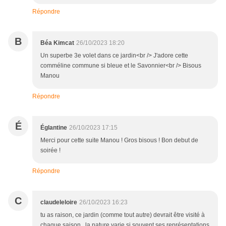
Répondre
B
Béa Kimcat
26/10/2023 18:20
Un superbe 3e volet dans ce jardin<br /> J'adore cette
comméline commune si bleue et le Savonnier<br /> Bisous
Manou
Répondre
É
Églantine
26/10/2023 17:15
Merci pour cette suite Manou ! Gros bisous ! Bon debut de
soirée !
Répondre
C
claudeleloire
26/10/2023 16:23
tu as raison, ce jardin (comme tout autre) devrait être visité à
chaque saison, ,la nature varie si souvent ses représentations