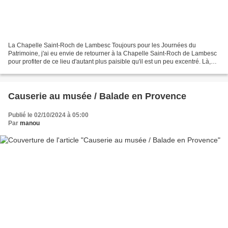
La Chapelle Saint-Roch de Lambesc Toujours pour les Journées du
Patrimoine, j'ai eu envie de retourner à la Chapelle Saint-Roch de Lambesc
pour profiter de ce lieu d'autant plus paisible qu'il est un peu excentré. Là,
une artiste de la région, Solange...
Causerie au musée / Balade en Provence
Publié le 02/10/2024 à 05:00
Par
manou