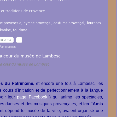
et traditions de Provence
,
,
,
ue provençale
hymne provençal
costume provençal
Journées
,
rimoine
tourisme
10.2024
…
Par manou
la cour du musée de Lambesc
es du Patrimoine,
et encore une fois à Lambesc, les
cours d'initiation et de perfectionnement à la langue
voir leur
page Facebook
) qui anime les spectacles,
des danses et des musiques provençales, et
les "Amis
ont dépend le musée de la ville, avaient organisé une