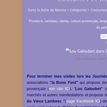
Dans la Bulle de Manou
>
Categories
>
Coutumes 
,
,
,
,
Provence
Lambesc
danse
culture provençale
lang
du pat
10.
Lou Galoubet dans 
Pour terminer mes visites lors les Journé
associations
"la Bono Font"
qui propose des 
provençale (
voir site ICI
), "
Lou Galoubet"
(
marchés et autres manifestations et propose 
du Vieux Lambesc "
(
page Facebook ICI
) d