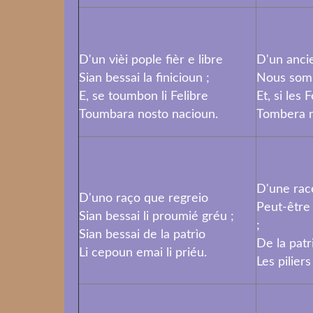
D'un vièi pople fièr e libre
D'un ancie
Sian bessai la finicioun ;
Nous somm
E, se toumbon li Felibre
Et, si les
Toumbara nosto nacioun.
Tombera n
D'une rac
D'uno raço que regreio
Peut-être
Sian bessai li proumié gréu ;
;
Sian bessai de la patrìo
De la pat
Li cepoun emai li priéu.
Les piliers