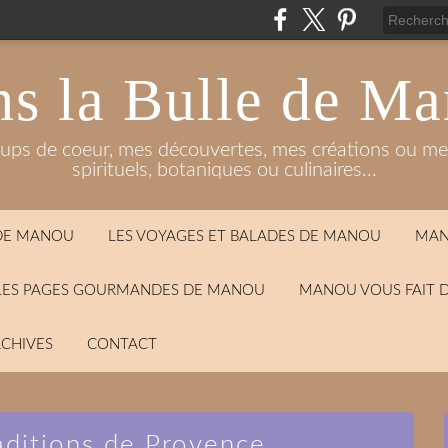
s la Bulle de M
oups de coeur, mes découvertes, mes créations ou mes
spirituels, botaniques ou culinaires...
 DE MANOU
LES VOYAGES ET BALADES DE MANOU
MAN
LES PAGES GOURMANDES DE MANOU
MANOU VOUS FAIT 
CHIVES
CONTACT
aditions de Provence