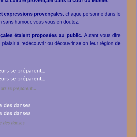
e la culture provençale dans la cour du Musée.
et expressions provençales,
chaque personne dans le
 non sans humour, vous vous en doutez.
çales étaient proposées au public.
Autant vous dire
u plaisir à redécouvrir ou découvrir selon leur région de
urs se préparent...
e des danses