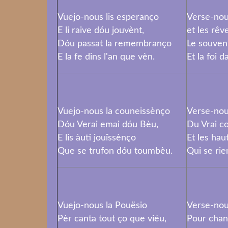
Vuejo-nous lis esperanço
Verse-nou
E li raive dóu jouvènt,
et les rêv
Dóu passat la remembranço
Le souven
E la fe dins l'an que vèn.
Et la foi d
Vuejo-nous la couneissènço
Verse-nou
Dóu Verai emai dóu Bèu,
Du Vrai c
E lis àuti jouïssènço
Et les hau
Que se trufon dóu toumbèu.
Qui se rie
Vuejo-nous la Pouësio
Verse-nou
Pèr canta tout ço que viéu,
Pour chant