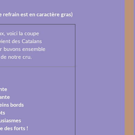
refrain est en caractère gras)
x, voici la coupe
vient des Catalans
ur buvons ensemble
 de notre cru.
nte
ante
eins bords
ots
usiasmes
e des forts !