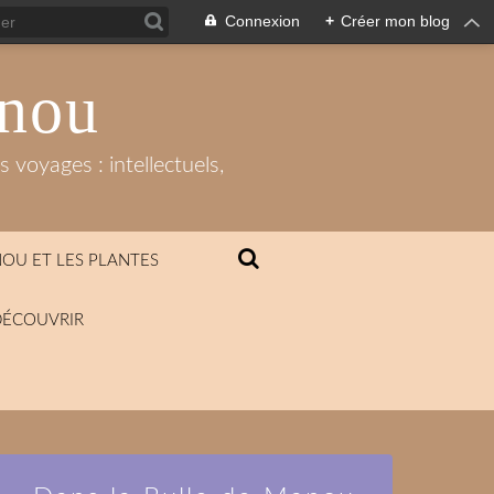
Connexion
+
Créer mon blog
anou
 voyages : intellectuels,
OU ET LES PLANTES
DÉCOUVRIR