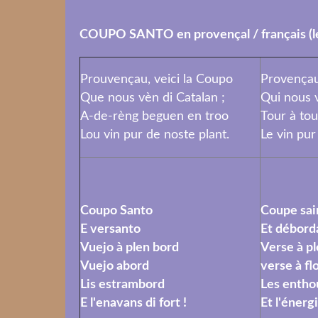
COUPO SANTO en provençal / français (le 
Prouvençau, veici la Coupo
Provençau
Que nous vèn di Catalan ;
Qui nous 
A-de-rèng beguen en troo
Tour à to
Lou vin pur de noste plant.
Le vin pur
Coupo Santo
Coupe sai
E versanto
Et débord
Vuejo à plen bord
Verse à pl
Vuejo abord
verse à fl
Lis estrambord
Les entho
E l'enavans di fort !
Et l'énergi