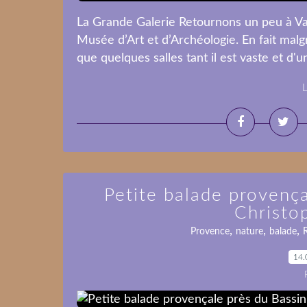
La Grande Galerie Retournons un peu à Val
Musée d’Art et d’Archéologie. En fait malgr
que quelques salles tant il est vaste et d'un
L
Petite balade provença
Christo
,
,
,
Provence
nature
balade
14.