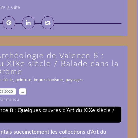
ire la suite
Archéologie de Valence 8 :
 XIXe siècle / Balade dans la
Drôme
,
,
,
 siècle
peinture
impressionisme
paysages
03.2025
…
Par manou
ntais succinctement les collections d'Art du