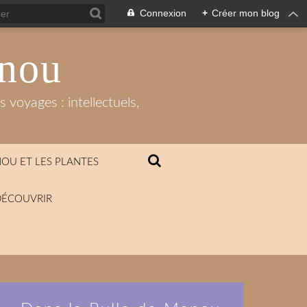
Connexion
+
Créer mon blog
anou
 voyages : intellectuels,
OU ET LES PLANTES
DÉCOUVRIR