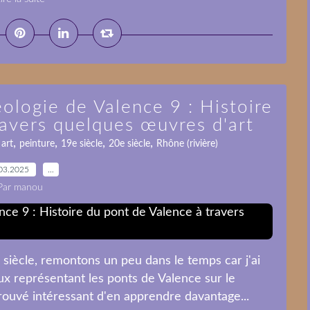
ologie de Valence 9 : Histoire
ravers quelques œuvres d'art
,
,
,
,
,
art
peinture
19e siècle
20e siècle
Rhône (rivière)
03.2025
…
Par manou
iècle, remontons un peu dans le temps car j'ai
ux représentant les ponts de Valence sur le
 trouvé intéressant d'en apprendre davantage...