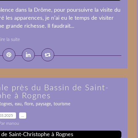
ence dans la Drôme, pour poursuivre la visite du
é les apparences, je n’ai eu le temps de visiter
e grande richesse. Il faudrait...
ire la suite
le près du Bassin de Saint-
phe à Rognes
,
,
,
,
Rognes
eau
flore
paysage
tourisme
03.2025
…
Par manou