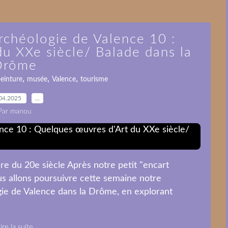
rchéologie de Valence 10 :
u XXe siècle/ Balade dans la
Drôme
,
,
,
einture
musée
Valence
tourisme
04.2025
…
Par manou
re du 20e siècle Après notre petit "encart
us allons poursuivre cette semaine notre
ie de Valence dans la Drôme, en explorant
ire la suite