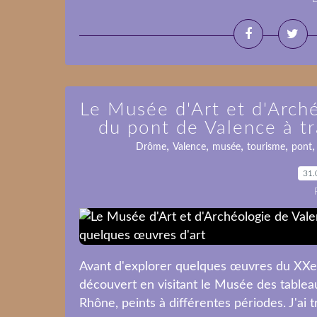
Le Musée d'Art et d'Arché
du pont de Valence à t
,
,
,
,
Drôme
Valence
musée
tourisme
pont
31.
Avant d'explorer quelques œuvres du XXe s
découvert en visitant le Musée des tablea
Rhône, peints à différentes périodes. J'ai