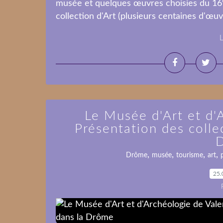
musée et quelques œuvres choisies du 16°,
collection d'Art (plusieurs centaines d'œuvre
L
Le Musée d'Art et d'
Présentation des colle
,
,
,
,
Drôme
musée
tourisme
art
25.