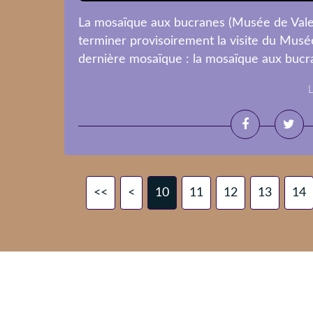
La mosaïque aux bucranes (Musée de Vale
terminer provisoirement la visite du Mus
dernière mosaïque : la mosaïque aux bucra
L
<<
<
10
11
12
13
14