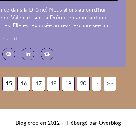
nce dans la Drôme) Nous allons aujourd'hui
ée de Valence dans la Drôme en admirant une
nes. Elle est exposée au rez-de-chaussée au...
ire la suite
15
16
17
18
19
20
30
40
50
60
70
80
90
100
>
>>
Blog créé en 2012 - Hébergé par
Overblog