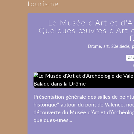
tourisme
Le Musée d'Art et d'A
Quelques œuvres d'Art d
,
,
,
Drôme
art
20e siècle
p
02.
Présentation générale des salles de peintu
historique" autour du pont de Valence, no
découverte du Musée d'Art et d'Archéolog
quelques-unes...
L