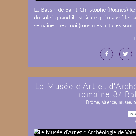
Le Bassin de Saint-Christophe (Rognes) R
du soleil quand il est là, ce qui malgré les
semaine chez moi (tous mes articles sont p
L
Le Musée d'Art et d'Arch
romaine 3/ Ba
,
,
,
Drôme
Valence
musée
t
20.