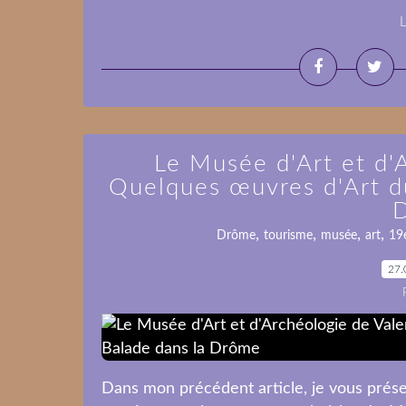
L
Le Musée d'Art et d'
Quelques œuvres d'Art du
,
,
,
,
Drôme
tourisme
musée
art
19e
27.
Dans mon précédent article, je vous prése