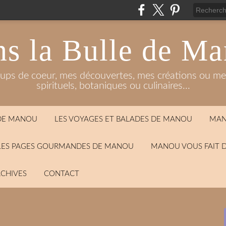
s la Bulle de M
oups de coeur, mes découvertes, mes créations ou mes
spirituels, botaniques ou culinaires...
 DE MANOU
LES VOYAGES ET BALADES DE MANOU
MAN
LES PAGES GOURMANDES DE MANOU
MANOU VOUS FAIT 
CHIVES
CONTACT