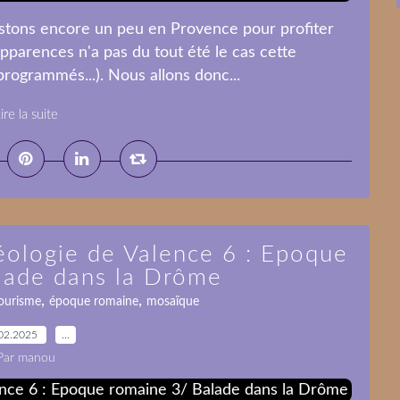
estons encore un peu en Provence pour profiter
 apparences n'a pas du tout été le cas cette
rogrammés...). Nous allons donc...
ire la suite
éologie de Valence 6 : Epoque
lade dans la Drôme
,
,
ourisme
époque romaine
mosaïque
02.2025
…
Par manou