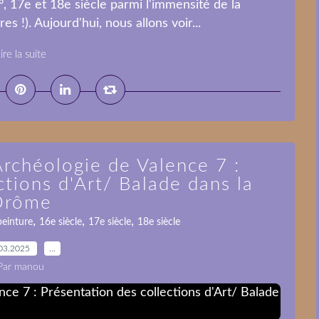
 17e et 18e siècle parmi l'immensité de la
s !). Aujourd'hui, nous allons voir...
ire la suite
Archéologie de Valence 7 :
ctions d'Art/ Balade dans la
Drôme
,
,
,
peinture
16e siècle
17e siècle
18e siècle
03.2025
…
Par manou