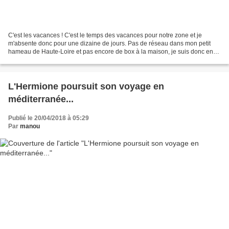
C'est les vacances ! C'est le temps des vacances pour notre zone et je
m'absente donc pour une dizaine de jours. Pas de réseau dans mon petit
hameau de Haute-Loire et pas encore de box à la maison, je suis donc en
repos forcé (enfin avec mes deux pitchounets...
L'Hermione poursuit son voyage en
méditerranée...
Publié le 20/04/2018 à 05:29
Par
manou