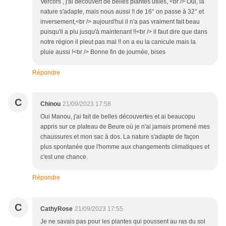
Vercors , j'ai découvert de belles plantes utiles, <br /> Oui, la
nature s'adapte, mais nous aussi !! de 16° on passe à 32° et
inversement,<br /> aujourd'hui il n'a pas vraiment fait beau
puisqu'il a plu jusqu'à maintenant !!<br /> il faut dire que dans
notre région il pleut pas mal !! on a eu la canicule mais la
pluie aussi !<br /> Bonne fin de journée, bises
Répondre
C
Chinou
21/09/2023 17:58
Oui Manou, j'ai fait de belles découvertes et ai beaucopu
appris sur ce plateau de Beure où je n'ai jamais promené mes
chaussures et mon sac à dos. La nature s'adapte de façon
plus spontanée que l'homme aux changements climatiques et
c'est une chance.
Répondre
C
CathyRose
21/09/2023 17:55
Je ne savais pas pour les plantes qui poussent au ras du sol