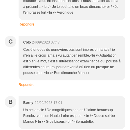
maladie. Nous étions réunis et unis. Il nous faut aller au-delà
à présent ... <br /> Je te souhaite un beau dimanche<br /> Je
t'embrasse fort <br /> Véronique
Répondre
C
Colo
24/09/2023 07:47
Ces étendues de genévriers bas sont impresionnantes ! je
n'en ai je crois jamais vu autant ensemble.<br /> Adaptation
est bien le mot, c'est si intéressant d'examiner ce qui pousse à
différentes hauteurs, pour arriver là où rien ou presque ne
pousse plus..<br /> Bon dimanche Manou
Répondre
B
Berny
22/09/2023 17:01
Un bel article ! De magnifiques photos ! J'aime beaucoup.
Rendez-vous en Haute-Loire est pris...<br /> Douce soirée
Manou !<br /> Gros bisous.<br /> Bernadette.