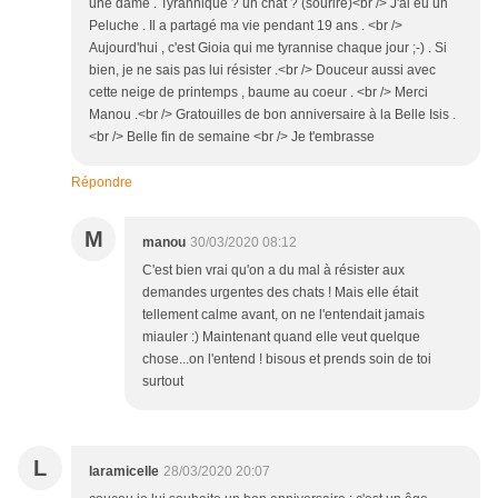
une dame . Tyrannique ? un chat ? (sourire)<br /> J'ai eu un
Peluche . Il a partagé ma vie pendant 19 ans . <br />
Aujourd'hui , c'est Gioia qui me tyrannise chaque jour ;-) . Si
bien, je ne sais pas lui résister .<br /> Douceur aussi avec
cette neige de printemps , baume au coeur . <br /> Merci
Manou .<br /> Gratouilles de bon anniversaire à la Belle Isis .
<br /> Belle fin de semaine <br /> Je t'embrasse
Répondre
M
manou
30/03/2020 08:12
C'est bien vrai qu'on a du mal à résister aux
demandes urgentes des chats ! Mais elle était
tellement calme avant, on ne l'entendait jamais
miauler :) Maintenant quand elle veut quelque
chose...on l'entend ! bisous et prends soin de toi
surtout
L
laramicelle
28/03/2020 20:07