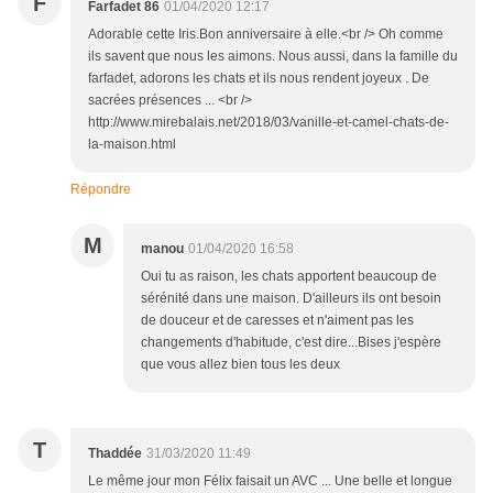
F
Farfadet 86
01/04/2020 12:17
Adorable cette Iris.Bon anniversaire à elle.<br /> Oh comme
ils savent que nous les aimons. Nous aussi, dans la famille du
farfadet, adorons les chats et ils nous rendent joyeux . De
sacrées présences ... <br />
http://www.mirebalais.net/2018/03/vanille-et-camel-chats-de-
la-maison.html
Répondre
M
manou
01/04/2020 16:58
Oui tu as raison, les chats apportent beaucoup de
sérénité dans une maison. D'ailleurs ils ont besoin
de douceur et de caresses et n'aiment pas les
changements d'habitude, c'est dire...Bises j'espère
que vous allez bien tous les deux
T
Thaddée
31/03/2020 11:49
Le même jour mon Félix faisait un AVC ... Une belle et longue