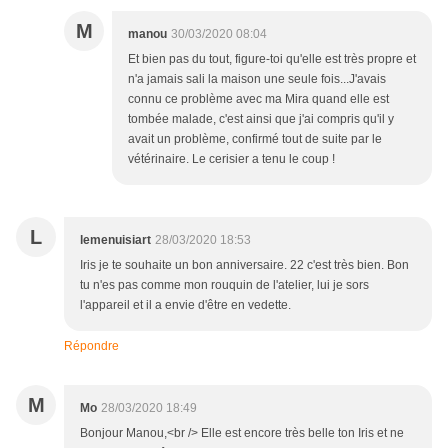
M
manou
30/03/2020 08:04
Et bien pas du tout, figure-toi qu'elle est très propre et
n'a jamais sali la maison une seule fois...J'avais
connu ce problème avec ma Mira quand elle est
tombée malade, c'est ainsi que j'ai compris qu'il y
avait un problème, confirmé tout de suite par le
vétérinaire. Le cerisier a tenu le coup !
L
lemenuisiart
28/03/2020 18:53
Iris je te souhaite un bon anniversaire. 22 c'est très bien. Bon
tu n'es pas comme mon rouquin de l'atelier, lui je sors
l'appareil et il a envie d'être en vedette.
Répondre
M
Mo
28/03/2020 18:49
Bonjour Manou,<br /> Elle est encore très belle ton Iris et ne