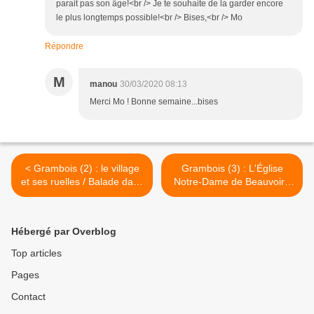
parait pas son âge!<br /> Je te souhaite de la garder encore
le plus longtemps possible!<br /> Bises,<br /> Mo
Répondre
M
manou
30/03/2020 08:13
Merci Mo ! Bonne semaine...bises
< Grambois (2) : le village
Grambois (3) : L'Église
et ses ruelles / Balade dans
Notre-Dame de Beauvoir /
le Luberon
Balade dans le Luberon >
Hébergé par Overblog
Top articles
Pages
Contact