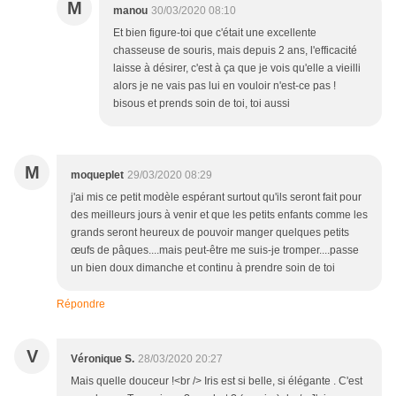
M
manou
30/03/2020 08:10
Et bien figure-toi que c'était une excellente
chasseuse de souris, mais depuis 2 ans, l'efficacité
laisse à désirer, c'est à ça que je vois qu'elle a vieilli
alors je ne vais pas lui en vouloir n'est-ce pas !
bisous et prends soin de toi, toi aussi
M
moqueplet
29/03/2020 08:29
j'ai mis ce petit modèle espérant surtout qu'ils seront fait pour
des meilleurs jours à venir et que les petits enfants comme les
grands seront heureux de pouvoir manger quelques petits
œufs de pâques....mais peut-être me suis-je tromper....passe
un bien doux dimanche et continu à prendre soin de toi
Répondre
V
Véronique S.
28/03/2020 20:27
Mais quelle douceur !<br /> Iris est si belle, si élégante . C'est