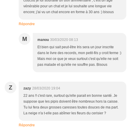
coucou je lui souhaite un bon anniversaire ; c'est un âge
vénérable pour un chat et je lui souhaite une longue vie
encore; j'ai vu un chat encore en forme à 30 ans :) bisous
Répondre
M
manou
30/03/2020 08:13
Et bien qui sait peut-être Iris sera un jour inscrite
dans le livre des records, mon petit-fils y croit ferme :)
Mais moi ce que je veux surtout c'est qu'elle ne soit
pas malade et qu'elle ne souffre pas. Bisous
Z
zazy
28/03/2020 19:04
22 ans !! c'est rare, surtout qu'elle parait en bonne santé. Je
suppose que les pipis doivent être nombreux hors la caisse.
Tu lui fera deux grosses caresses toutes douces de ma part.
La neige n'a t-elle pas abîmer les fleurs du cerisier ?
Répondre