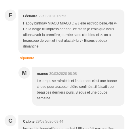
F
Féelaure
29/03/2020 09:53
Happy birthday MIAOU MIAOU ♫☼♪ elle est trop belle.<br />
De la neige !!!! impressionnant ! ce matin je crois que nous
allons avoir la première journée sans ciel bleu et ☼ on a
beaucoup de vent et il est glacial<br /> Bisous et doux
dimanche
Répondre
M
manou
30/03/2020 08:08
Le temps se rafraichit et finalement c'est une bonne
chose pour accepter d'être confinés...il faisait trop
beau ces derniers jours. Bisous et une douce
semaine
C
Calixte
29/03/2020 09:44
Incroyable longévité pour un chat ! Elle ne fait pas son âge,