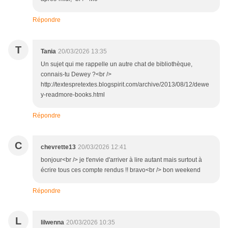
Répondre
T
Tania
20/03/2026 13:35
Un sujet qui me rappelle un autre chat de bibliothèque,
connais-tu Dewey ?<br />
http://textespretextes.blogspirit.com/archive/2013/08/12/dewe
y-readmore-books.html
Répondre
C
chevrette13
20/03/2026 12:41
bonjour<br /> je t'envie d'arriver à lire autant mais surtout à
écrire tous ces compte rendus !! bravo<br /> bon weekend
Répondre
L
lilwenna
20/03/2026 10:35