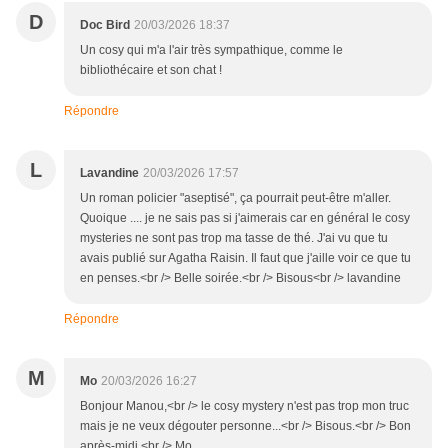
D
Doc Bird
20/03/2026 18:37
Un cosy qui m'a l'air très sympathique, comme le
bibliothécaire et son chat !
Répondre
L
Lavandine
20/03/2026 17:57
Un roman policier "aseptisé", ça pourrait peut-être m'aller.
Quoique .... je ne sais pas si j'aimerais car en général le cosy
mysteries ne sont pas trop ma tasse de thé. J'ai vu que tu
avais publié sur Agatha Raisin. Il faut que j'aille voir ce que tu
en penses.<br /> Belle soirée.<br /> Bisous<br /> lavandine
Répondre
M
Mo
20/03/2026 16:27
Bonjour Manou,<br /> le cosy mystery n'est pas trop mon truc
mais je ne veux dégouter personne...<br /> Bisous.<br /> Bon
après-midi,<br /> Mo