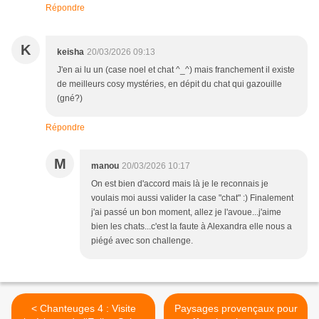
Répondre
K
keisha
20/03/2026 09:13
J'en ai lu un (case noel et chat ^_^) mais franchement il existe
de meilleurs cosy mystéries, en dépit du chat qui gazouille
(gné?)
Répondre
M
manou
20/03/2026 10:17
On est bien d'accord mais là je le reconnais je
voulais moi aussi valider la case "chat" :) Finalement
j'ai passé un bon moment, allez je l'avoue...j'aime
bien les chats...c'est la faute à Alexandra elle nous a
piégé avec son challenge.
< Chanteuges 4 : Visite
Paysages provençaux pour