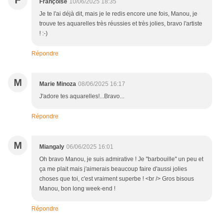
F
Françoise
10/06/2025 18:35
Je te l'ai déjà dit, mais je le redis encore une fois, Manou, je
trouve tes aquarelles très réussies et très jolies, bravo l'artiste
! :-)
Répondre
M
Marie Minoza
08/06/2025 16:17
J'adore tes aquarelles!...Bravo...
Répondre
M
Miangaly
06/06/2025 16:01
Oh bravo Manou, je suis admirative ! Je ''barbouille'' un peu et
ça me plait mais j'aimerais beaucoup faire d'aussi jolies
choses que toi, c'est vraiment superbe ! <br /> Gros bisous
Manou, bon long week-end !
Répondre