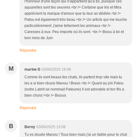
l'honneur d'une façon qui n'appartient qu'à toi, puisque ces
aquarelles sont tes oeuvres.<br /> Certaine que Iris et Mira
apprécient la marque d'amour que tu leur as dédiée.<br />
Patou est également très beau.<br /> Un article qui me touche
particulièrement. j'aime tellement les animaux.<br />
Caresses à eux. Peu importe où ils sont. <br /> Bisou à toi et
bon mois de Juin
Répondre
M
marine D
03/06/2025 16:09
Comme ils sont beaux tes chats, ils partent trop vite mais tu
les a si bien réussi Manou ! Bravo.<br /> Quant au joli Patou
(notre Labrit se nommait Patoune) il est adorable et ton fils a
bien choisi !<br /> Bisous
Répondre
B
Berny
03/06/2025 15:06
Tu es douée Manou ! Tous bien mais j'ai un faible pour le chat