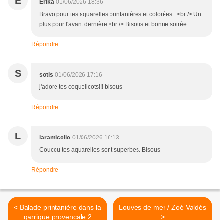
E
Erika
01/06/2026 18:36
Bravo pour tes aquarelles printanières et colorées...<br /> Un
plus pour l'avant dernière.<br /> Bisous et bonne soirée
Répondre
S
sotis
01/06/2026 17:16
j'adore tes coquelicots!!! bisous
Répondre
L
laramicelle
01/06/2026 16:13
Coucou tes aquarelles sont superbes. Bisous
Répondre
< Balade printanière dans la
Louves de mer / Zoé Valdés
garrigue provençale 2
>