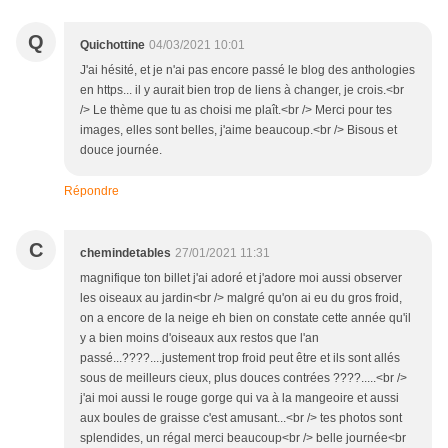
Q
Quichottine
04/03/2021 10:01
J'ai hésité, et je n'ai pas encore passé le blog des anthologies
en https... il y aurait bien trop de liens à changer, je crois.<br
/> Le thème que tu as choisi me plaît.<br /> Merci pour tes
images, elles sont belles, j'aime beaucoup.<br /> Bisous et
douce journée.
Répondre
C
chemindetables
27/01/2021 11:31
magnifique ton billet j'ai adoré et j'adore moi aussi observer
les oiseaux au jardin<br /> malgré qu'on ai eu du gros froid,
on a encore de la neige eh bien on constate cette année qu'il
y a bien moins d'oiseaux aux restos que l'an
passé...????....justement trop froid peut être et ils sont allés
sous de meilleurs cieux, plus douces contrées ????.....<br />
j'ai moi aussi le rouge gorge qui va à la mangeoire et aussi
aux boules de graisse c'est amusant...<br /> tes photos sont
splendides, un régal merci beaucoup<br /> belle journée<br