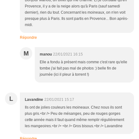
Bonjour Manou, un billet qui me charme. Et je constate qu'en
Provence, il y a de la neige alors qu'à Paris (sauf samedi
dernier), rien du tout. Concernant les moineaux, on n'en voit
presque plus à Paris. Ils sont partis en Provence... Bon après-
midi.
Répondre
M
manou
22/01/2021 16:15
Elle a fondu à présent mais comme c'est rare qu'elle
tombe j'ai fait pas mal de photos :) belle fin de
journée (ici il pleur à torrent !)
L
Lavandine
22/01/2021 15:17
Ils ont de jolies couleurs les moineaux. Chez nous ils sont
plus gris.<br /> Peu de mésanges, peu de rouges gorges
cette année mais il faut quand même remplir régulièrement
les mangeoires.<br /> <br /> Gros bisous.<br /> Lavandine
Répondre