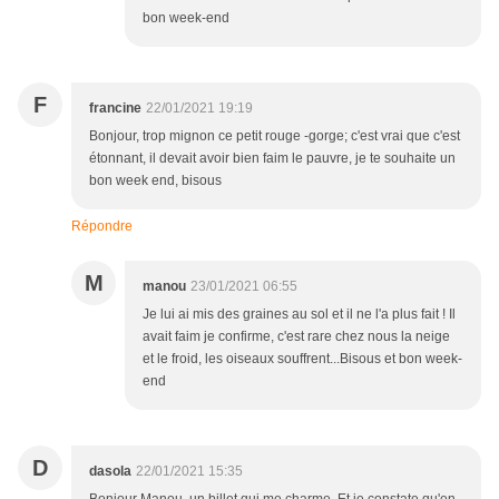
bon week-end
F
francine
22/01/2021 19:19
Bonjour, trop mignon ce petit rouge -gorge; c'est vrai que c'est
étonnant, il devait avoir bien faim le pauvre, je te souhaite un
bon week end, bisous
Répondre
M
manou
23/01/2021 06:55
Je lui ai mis des graines au sol et il ne l'a plus fait ! Il
avait faim je confirme, c'est rare chez nous la neige
et le froid, les oiseaux souffrent...Bisous et bon week-
end
D
dasola
22/01/2021 15:35