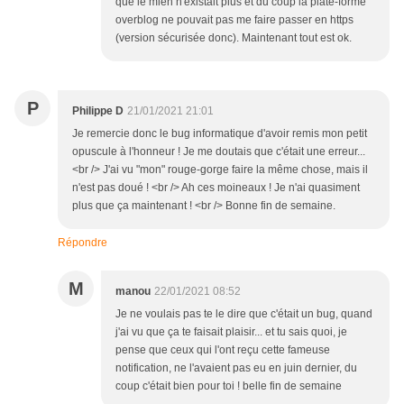
que le mien n'existait plus et du coup la plate-forme
overblog ne pouvait pas me faire passer en https
(version sécurisée donc). Maintenant tout est ok.
P
Philippe D
21/01/2021 21:01
Je remercie donc le bug informatique d'avoir remis mon petit
opuscule à l'honneur ! Je me doutais que c'était une erreur...
<br /> J'ai vu "mon" rouge-gorge faire la même chose, mais il
n'est pas doué ! <br /> Ah ces moineaux ! Je n'ai quasiment
plus que ça maintenant ! <br /> Bonne fin de semaine.
Répondre
M
manou
22/01/2021 08:52
Je ne voulais pas te le dire que c'était un bug, quand
j'ai vu que ça te faisait plaisir... et tu sais quoi, je
pense que ceux qui l'ont reçu cette fameuse
notification, ne l'avaient pas eu en juin dernier, du
coup c'était bien pour toi ! belle fin de semaine