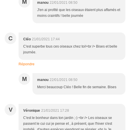
M
manou
22/01/2021 08:50
J'en ai profité que les oiseaux étaient plus affamés et
moins craintifs ! belle journée
C
Cléo
21/01/2021 17:44
C'est superbe tous ces oiseaux chez toi!<br /> Bises et belle
journée.
Répondre
M
manou
22/01/2021 08:50
Merci beaucoup Cléo ! Belle fin de semaine. Bises
V
Véronique
21/01/2021 17:28
C'est le bonheur dans ton jardin ;-) <br /> Les oiseaux se
passent le cui cui je pense et , à présent, que l'hiver s'est
installé , d'autres espèces viendront se régaler. <br /> Je