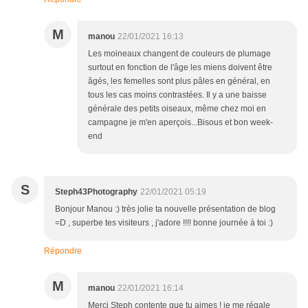
M
manou
22/01/2021 16:13
Les moineaux changent de couleurs de plumage
surtout en fonction de l'âge les miens doivent être
âgés, les femelles sont plus pâles en général, en
tous les cas moins contrastées. Il y a une baisse
générale des petits oiseaux, même chez moi en
campagne je m'en aperçois...Bisous et bon week-
end
S
Steph43Photography
22/01/2021 05:19
Bonjour Manou :) très jolie ta nouvelle présentation de blog
=D , superbe tes visiteurs , j'adore !!!! bonne journée à toi :)
Répondre
M
manou
22/01/2021 16:14
Merci Steph contente que tu aimes ! je me régale