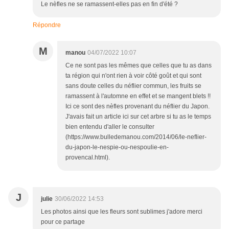
Le nèfles ne se ramassent-elles pas en fin d'été ?
Répondre
M
manou
04/07/2022 10:07
Ce ne sont pas les mêmes que celles que tu as dans
ta région qui n'ont rien à voir côté goût et qui sont
sans doute celles du néflier commun, les fruits se
ramassent à l'automne en effet et se mangent blets !!
Ici ce sont des nèfles provenant du néflier du Japon.
J'avais fait un article ici sur cet arbre si tu as le temps
bien entendu d'aller le consulter
(https://www.bulledemanou.com/2014/06/le-neflier-
du-japon-le-nespie-ou-nespoulie-en-
provencal.html).
J
julie
30/06/2022 14:53
Les photos ainsi que les fleurs sont sublimes j'adore merci
pour ce partage