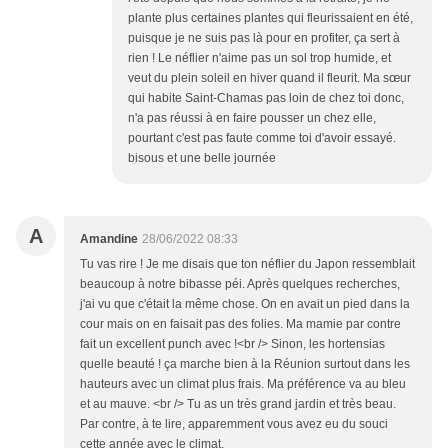
plante plus certaines plantes qui fleurissaient en été,
puisque je ne suis pas là pour en profiter, ça sert à
rien ! Le néflier n'aime pas un sol trop humide, et
veut du plein soleil en hiver quand il fleurit. Ma sœur
qui habite Saint-Chamas pas loin de chez toi donc,
n'a pas réussi à en faire pousser un chez elle,
pourtant c'est pas faute comme toi d'avoir essayé.
bisous et une belle journée
A
Amandine
28/06/2022 08:33
Tu vas rire ! Je me disais que ton néflier du Japon ressemblait
beaucoup à notre bibasse péi. Après quelques recherches,
j'ai vu que c'était la même chose. On en avait un pied dans la
cour mais on en faisait pas des folies. Ma mamie par contre
fait un excellent punch avec !<br /> Sinon, les hortensias
quelle beauté ! ça marche bien à la Réunion surtout dans les
hauteurs avec un climat plus frais. Ma préférence va au bleu
et au mauve. <br /> Tu as un très grand jardin et très beau.
Par contre, à te lire, apparemment vous avez eu du souci
cette année avec le climat.