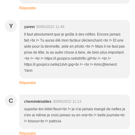
Répondre
Y
yannn
30/06/2022 11:48
Il faut absolument que je goûte à des nèfles. Encore jamais
fait.<br /> Tu auras été mon facteur déclenchant.<br /> Et une
aide pour la devinette, aide en photo.<br /> Mais il ne faut pas
prise de tête, tu as autre chose à faire, de bien plus important.
<br /> <br /> https://i.goopics.net/slhl9c.gif<br /> <br />
https://i.goopics.net/ej1dvh.jpg<br /> <br /> Amic@lement.
Yann
Répondre
C
chemindetables
30/06/2022 11:13
superbe ton billet fleuri<br /> je n'ai jamais mangé de nefles je
n'en ai même je crois jamais vu en vrai<br /> belle journée<br
/> bisous<br /> patricia
Répondre