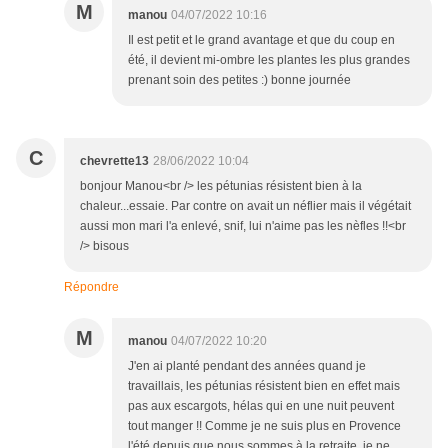
M
manou
04/07/2022 10:16
Il est petit et le grand avantage et que du coup en
été, il devient mi-ombre les plantes les plus grandes
prenant soin des petites :) bonne journée
C
chevrette13
28/06/2022 10:04
bonjour Manou<br /> les pétunias résistent bien à la
chaleur...essaie. Par contre on avait un néflier mais il végétait
aussi mon mari l'a enlevé, snif, lui n'aime pas les nèfles !!<br
/> bisous
Répondre
M
manou
04/07/2022 10:20
J'en ai planté pendant des années quand je
travaillais, les pétunias résistent bien en effet mais
pas aux escargots, hélas qui en une nuit peuvent
tout manger !! Comme je ne suis plus en Provence
l'été depuis que nous sommes à la retraite, je ne