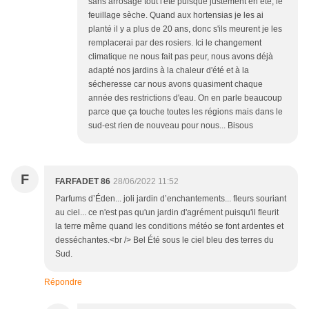
sans arrosage tout l'été puisque justement en été, le
feuillage sèche. Quand aux hortensias je les ai
planté il y a plus de 20 ans, donc s'ils meurent je les
remplacerai par des rosiers. Ici le changement
climatique ne nous fait pas peur, nous avons déjà
adapté nos jardins à la chaleur d'été et à la
sécheresse car nous avons quasiment chaque
année des restrictions d'eau. On en parle beaucoup
parce que ça touche toutes les régions mais dans le
sud-est rien de nouveau pour nous... Bisous
F
FARFADET 86
28/06/2022 11:52
Parfums d’Éden... joli jardin d’enchantements... fleurs souriant
au ciel... ce n'est pas qu'un jardin d'agrément puisqu'il fleurit
la terre même quand les conditions météo se font ardentes et
desséchantes.<br /> Bel Été sous le ciel bleu des terres du
Sud.
Répondre