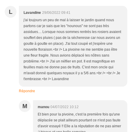
L
Lavandine
29/06/2022 09:41
j'ai toujours un peu de mal à laisser le jardin quand nous
partons car je sais que les "nounous" ne sont pas très
assidues.... Lorsque nous sommes rentrés les rosiers avaient
souffert des pluies ( pas de la sécheresse car nous avons un
goutte à goutte en place). J'ai tout coupé et j'espère une
nouvelle floraison.<br /> La pivoine ne me semble pas être
une fleur fragile. Nous avions déplacé les nôtres sans
problème.<br /> J'ai un néflier en pot. Il est magnifique en
feuilles mais ne donne pas de fruits. C'est mon oncle qui
m'avait donné quelques noyaux il y a 5/6 ans.<br /> <br /> Je
t'embrasse.<br /> Lavandine
Répondre
M
manou
04/07/2022 10:12
Et bien pour la pivoine, c'est la première fois qu'une
déplacée se plait ailleurs pourtant ce n'est pas faute
d'avoir essayé !! Elle a la réputation de ne pas aimer