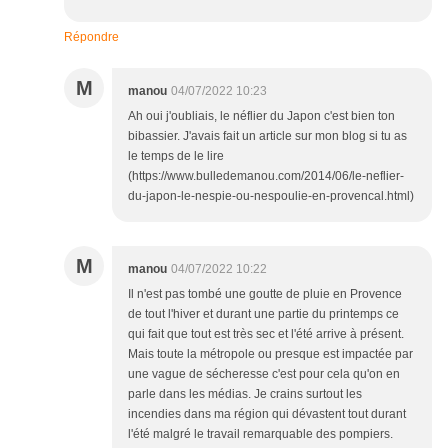
Répondre
M
manou
04/07/2022 10:23
Ah oui j'oubliais, le néflier du Japon c'est bien ton
bibassier. J'avais fait un article sur mon blog si tu as
le temps de le lire
(https://www.bulledemanou.com/2014/06/le-neflier-
du-japon-le-nespie-ou-nespoulie-en-provencal.html)
M
manou
04/07/2022 10:22
Il n'est pas tombé une goutte de pluie en Provence
de tout l'hiver et durant une partie du printemps ce
qui fait que tout est très sec et l'été arrive à présent.
Mais toute la métropole ou presque est impactée par
une vague de sécheresse c'est pour cela qu'on en
parle dans les médias. Je crains surtout les
incendies dans ma région qui dévastent tout durant
l'été malgré le travail remarquable des pompiers.