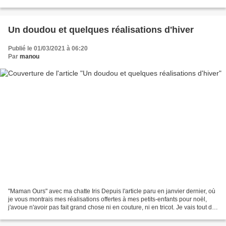
pas été très productive cet...
Un doudou et quelques réalisations d'hiver
Publié le 01/03/2021 à 06:20
Par
manou
"Maman Ours" avec ma chatte Iris Depuis l'article paru en janvier dernier, où
je vous montrais mes réalisations offertes à mes petits-enfants pour noël,
j'avoue n'avoir pas fait grand chose ni en couture, ni en tricot. Je vais tout de
même partager avec...