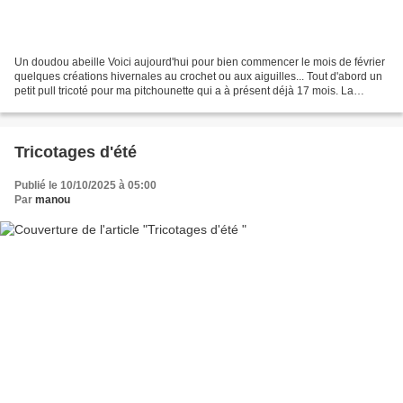
Un doudou abeille Voici aujourd'hui pour bien commencer le mois de février
quelques créations hivernales au crochet ou aux aiguilles... Tout d'abord un
petit pull tricoté pour ma pitchounette qui a à présent déjà 17 mois. La
couleur est un peu plus "vert...
Tricotages d'été
Publié le 10/10/2025 à 05:00
Par
manou