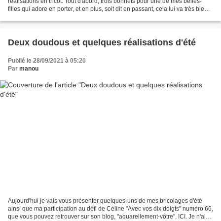
réalisations en tricot. Tout d'abord, trois bonnets pour une de mes belles-
filles qui adore en porter, et en plus, soit dit en passant, cela lui va très bien.
Les modèles ont été...
Deux doudous et quelques réalisations d'été
Publié le 28/09/2021 à 05:20
Par
manou
Aujourd'hui je vais vous présenter quelques-uns de mes bricolages d'été
ainsi que ma participation au défi de Céline "Avec vos dix doigts" numéro 66,
que vous pouvez retrouver sur son blog, "aquarellement-vôtre", ICI. Je n'ai