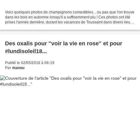
Voici quelques photos de champignons comestibles... ou pas que l'on trouve
dans les bois en automne lorsqu'il a suffisemment plu ! Ces photos ont été
prises l'année dernière, durant les vacances de Toussaint dans divers lieux
tenus secrets... Comment...dommage...
Des oxalis pour "voir la vie en rose" et pour
#lundisoleil18...
Publié le 02/05/2016 à 06:19
Par
manou