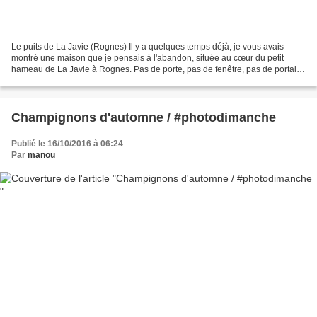
Le puits de La Javie (Rognes) Il y a quelques temps déjà, je vous avais
montré une maison que je pensais à l'abandon, située au cœur du petit
hameau de La Javie à Rognes. Pas de porte, pas de fenêtre, pas de portail
ni de mention de propriété privée,...
Champignons d'automne / #photodimanche
Publié le 16/10/2016 à 06:24
Par
manou