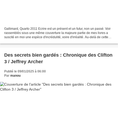
Gallimard, Quarto 2011 Ecrire est un présent et un futur, non un passé. Voir
rassemblés sous une même couverture la majeure partie de mes livres a
suscité en moi une espèce d'incrédulité, voire d'irréalité. Au-delà de cette
réaction sans doute assez commune...
Des secrets bien gardés : Chronique des Clifton
3 / Jeffrey Archer
Publié le 09/01/2025 à 06:00
Par
manou