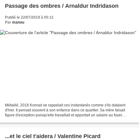
Passage des ombres / Arnaldur Indridason
Publié le 22/07/2019 à 05:11
Par
manou
Métaillé, 2018 Konrad se rappelait ces instantanés comme s'ils dataient
d'hier. Il pensait souvent à son enfance dans ce quartier. Sa mère faisait
figure d'exception puisqu'elle travaillait et apportait un salaire au foyer.
Incapable de garder un emploi...
...et le ciel t'aidera / Valentine Picard