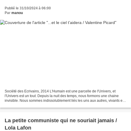
Publié le 31/10/2024 à 06:00
Par
manou
Société des Ecrivains, 2014 L'Humain est une parcelle de l'Univers, et
l'Univers est un tout. Depuis la nuit des temps, nous formons une chaine
invisible. Nous sommes indissolublement liés les uns aux autres, vivants et
morts. Voici un livre court de...
La petite communiste qui ne souriait jamais /
Lola Lafon