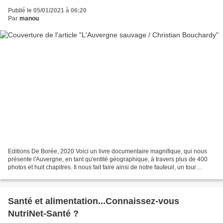
Publié le 05/01/2021 à 06:20
Par
manou
Editions De Borée, 2020 Voici un livre documentaire magnifique, qui nous
présente l'Auvergne, en tant qu'entité géographique, à travers plus de 400
photos et huit chapitres. Il nous fait faire ainsi de notre fauteuil, un tour
d'horizon des sites sauvages...
Santé et alimentation...Connaissez-vous
NutriNet-Santé ?