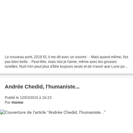
Le nouveau pont, 2018 Et, il me dit avec un sourire : - Mais quand même, t'es
pas bien belle. - Peut-être, mais moi je t'aime, même avec tes grosses
lunettes. Nuit n'en peut plus d'être toujours seule et de n'avoir que Lune pour
amie. Elle en a assez...
Andrée Chedid, l'humaniste...
Publié le 12/03/2015 à 16:23
Par
manou