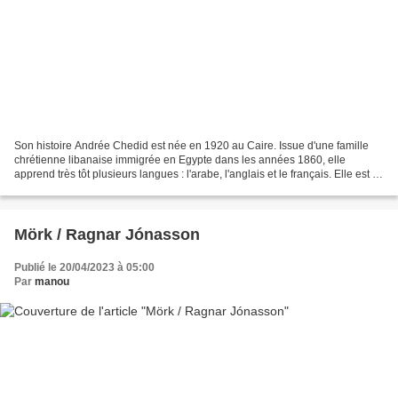
Son histoire Andrée Chedid est née en 1920 au Caire. Issue d'une famille
chrétienne libanaise immigrée en Egypte dans les années 1860, elle
apprend très tôt plusieurs langues : l'arabe, l'anglais et le français. Elle est à
l'âge de 10 ans mise en pension...
Mörk / Ragnar Jónasson
Publié le 20/04/2023 à 05:00
Par
manou