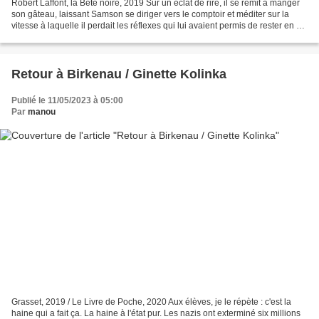
Robert Laffont, la Bête noire, 2019 Sur un éclat de rire, il se remit à manger
son gâteau, laissant Samson se diriger vers le comptoir et méditer sur la
vitesse à laquelle il perdait les réflexes qui lui avaient permis de rester en vie
quand il était...
Retour à Birkenau / Ginette Kolinka
Publié le 11/05/2023 à 05:00
Par
manou
Grasset, 2019 / Le Livre de Poche, 2020 Aux élèves, je le répète : c'est la
haine qui a fait ça. La haine à l'état pur. Les nazis ont exterminé six millions