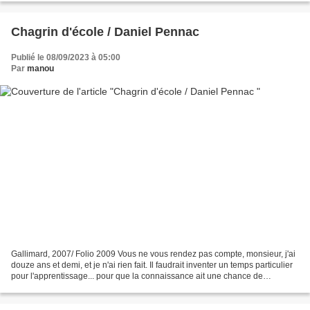
Chagrin d'école / Daniel Pennac
Publié le 08/09/2023 à 05:00
Par
manou
Gallimard, 2007/ Folio 2009 Vous ne vous rendez pas compte, monsieur, j'ai
douze ans et demi, et je n'ai rien fait. Il faudrait inventer un temps particulier
pour l'apprentissage... pour que la connaissance ait une chance de
s'incarner dans le présent...