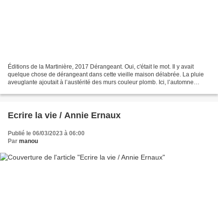
Éditions de la Martinière, 2017 Dérangeant. Oui, c'était le mot. Il y avait
quelque chose de dérangeant dans cette vieille maison délabrée. La pluie
aveuglante ajoutait à l’austérité des murs couleur plomb. Ici, l’automne
n’était pas une véritable saison,...
Ecrire la vie / Annie Ernaux
Publié le 06/03/2023 à 06:00
Par
manou