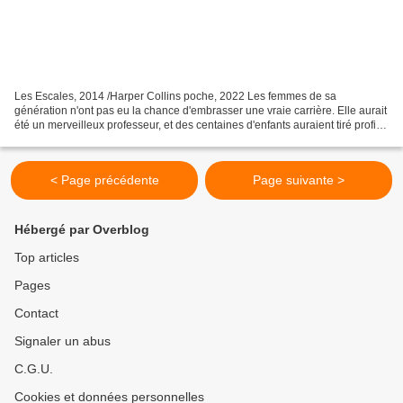
Les Escales, 2014 /Harper Collins poche, 2022 Les femmes de sa
génération n'ont pas eu la chance d'embrasser une vraie carrière. Elle aurait
été un merveilleux professeur, et des centaines d'enfants auraient tiré profit
de sa sagesse et de son bon sens....
< Page précédente
Page suivante >
Hébergé par Overblog
Top articles
Pages
Contact
Signaler un abus
C.G.U.
Cookies et données personnelles