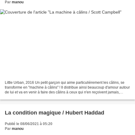
Par
manou
Little Urban, 2016 Un petit garçon qui aime particulièrement les câlins, se
transforme en "machine à câlins" ! Il distribue ainsi beaucoup d'amour autour
de lui et va en venir à faire des câlins à ceux qui n'en reçoivent jamais,
comme le porc-épic, la...
La condition magique / Hubert Haddad
Publié le 08/06/2021 à 05:20
Par
manou