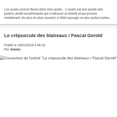
Les oxalis sont en fleurs dans mon jardin... L'oxalis est une plante des
jardins, plutôt envahissante qui a retrouvé sa liberté et qui pousse
maintenant, de plus en plus souvent, à l'état sauvage un peu partout autour
des zones habitées, et au bord des...
Le crépuscule des blaireaux / Pascal Gerold
Publié le 18/01/2018 à 06:32
Par
manou