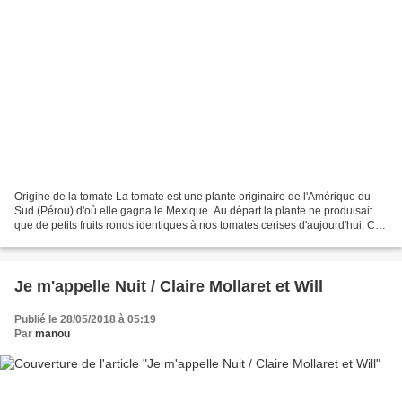
Origine de la tomate La tomate est une plante originaire de l'Amérique du
Sud (Pérou) d'où elle gagna le Mexique. Au départ la plante ne produisait
que de petits fruits ronds identiques à nos tomates cerises d'aujourd'hui. Ce
sont les Indiens qui la cultivaient...
Je m'appelle Nuit / Claire Mollaret et Will
Publié le 28/05/2018 à 05:19
Par
manou