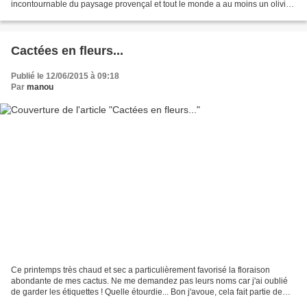
incontournable du paysage provençal et tout le monde a au moins un olivier
dans son jardin. La culture...
Cactées en fleurs...
Publié le 12/06/2015 à 09:18
Par
manou
Ce printemps très chaud et sec a particulièrement favorisé la floraison
abondante de mes cactus. Ne me demandez pas leurs noms car j'ai oublié
de garder les étiquettes ! Quelle étourdie... Bon j'avoue, cela fait partie de
mes projets d'en apprendre un...