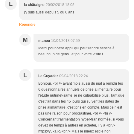
L
la châtaigne
20/02/2018 18:05
j'y suis aussi depuis 5 ou 6 ans
Répondre
M
manou
10/04/2018 07:59
Merci pour cette appli qui peut rendre service à
beaucoup de gens...et pour votre visite !
L
Le Guyader
09/04/2018 22:24
Bonjour, <br /> ayant mois aussi du mal à remplir les
6 questionnaires annuels de prise alimentaire pour
l'étude nutrinet-sante, je ne culpabilise plus. Tant que
c'est fait dans les 45 jours qui suivent les dates de
prise alimantaire, c'est pris en compte. Mais ce n'est
pas une raison pour procrastiner. <br /> <br />
Concernant l'alimentation hyper-transformée, si vous
devez de temps à autres en acheter, il y a <br />
https://yuka.io/<br /> Mais le mieux est le non