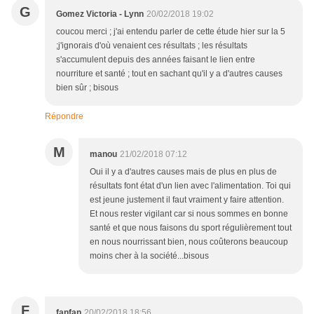
G
Gomez Victoria - Lynn
20/02/2018 19:02
coucou merci ; j'ai entendu parler de cette étude hier sur la 5
;j'ignorais d'où venaient ces résultats ; les résultats
s'accumulent depuis des années faisant le lien entre
nourriture et santé ; tout en sachant qu'il y a d'autres causes
bien sûr ; bisous
Répondre
M
manou
21/02/2018 07:12
Oui il y a d'autres causes mais de plus en plus de
résultats font état d'un lien avec l'alimentation. Toi qui
est jeune justement il faut vraiment y faire attention.
Et nous rester vigilant car si nous sommes en bonne
santé et que nous faisons du sport régulièrement tout
en nous nourrissant bien, nous coûterons beaucoup
moins cher à la société...bisous
F
fanfan
20/02/2018 18:56