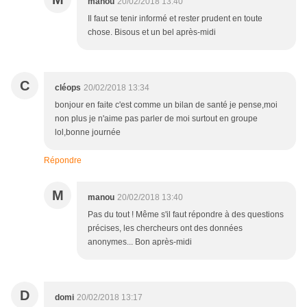
manou
20/02/2018 13:40
Il faut se tenir informé et rester prudent en toute
chose. Bisous et un bel après-midi
C
cléops
20/02/2018 13:34
bonjour en faite c'est comme un bilan de santé je pense,moi
non plus je n'aime pas parler de moi surtout en groupe
lol,bonne journée
Répondre
M
manou
20/02/2018 13:40
Pas du tout ! Même s'il faut répondre à des questions
précises, les chercheurs ont des données
anonymes... Bon après-midi
D
domi
20/02/2018 13:17