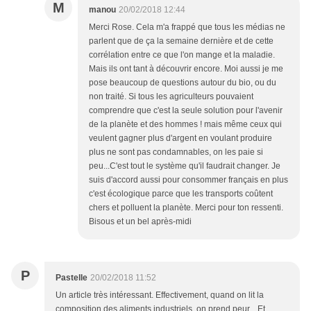
M
manou
20/02/2018 12:44
Merci Rose. Cela m'a frappé que tous les médias ne
parlent que de ça la semaine dernière et de cette
corrélation entre ce que l'on mange et la maladie.
Mais ils ont tant à découvrir encore. Moi aussi je me
pose beaucoup de questions autour du bio, ou du
non traité. Si tous les agriculteurs pouvaient
comprendre que c'est la seule solution pour l'avenir
de la planète et des hommes ! mais même ceux qui
veulent gagner plus d'argent en voulant produire
plus ne sont pas condamnables, on les paie si
peu...C'est tout le système qu'il faudrait changer. Je
suis d'accord aussi pour consommer français en plus
c'est écologique parce que les transports coûtent
chers et polluent la planète. Merci pour ton ressenti.
Bisous et un bel après-midi
P
Pastelle
20/02/2018 11:52
Un article très intéressant. Effectivement, quand on lit la
composition des aliments industriels, on prend peur... Et