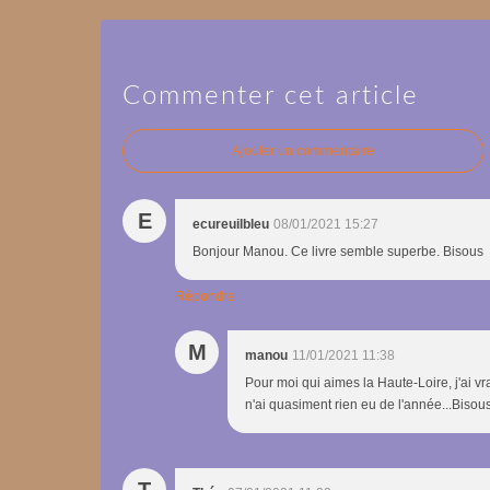
Commenter cet article
Ajouter un commentaire
E
ecureuilbleu
08/01/2021 15:27
Bonjour Manou. Ce livre semble superbe. Bisous
Répondre
M
manou
11/01/2021 11:38
Pour moi qui aimes la Haute-Loire, j'ai v
n'ai quasiment rien eu de l'année...Bisou
T