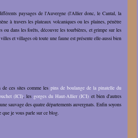
ifférents paysages de l'Auvergne (l'Allier donc, le Cantal, la
ne à travers les plateaux volcaniques ou les plaines, pénètre
s ou dans les forêts, découvre les tourbières, et grimpe sur les
lles et villages où toute une faune est présente elle-aussi bien
ns de ces sites comme les
pins de boulange de la pinatelle du
ouchet (ICI)
, les
gorges du Haut-Allier (ICI)
et bien d'autres
 faune sauvage des quatre départements auvergnats. Enfin soyons
e que je vous parle sur ce blog.