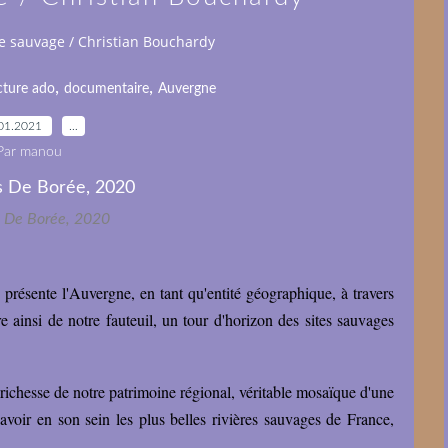
e sauvage / Christian Bouchardy
,
,
cture ado
documentaire
Auvergne
01.2021
…
Par manou
s De Borée, 2020
présente l'Auvergne, en tant qu'entité géographique, à travers
re ainsi de notre fauteuil, un tour d'horizon des sites sauvages
 richesse de notre patrimoine régional, véritable mosaïque d'une
d'avoir en son sein les plus belles rivières sauvages de France,