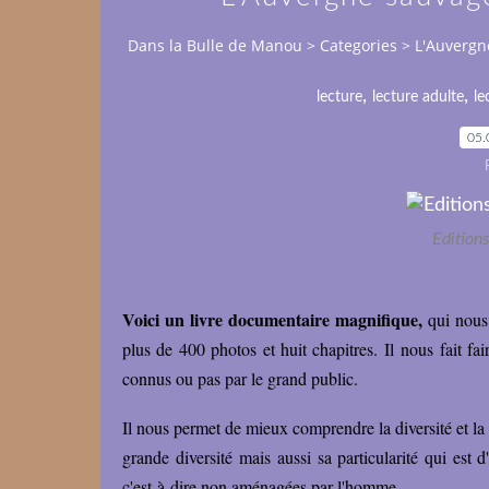
Dans la Bulle de Manou
>
Categories
>
L'Auvergn
,
,
lecture
lecture adulte
le
05.
Edition
Voici un livre documentaire magnifique,
qui nous 
plus de 400 photos et huit chapitres. Il nous fait fai
connus ou pas par le grand public.
Il nous permet de mieux comprendre la diversité et la
grande diversité mais aussi sa particularité qui est 
c'est-à-dire non aménagées par l'homme.