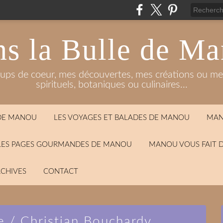
s la Bulle de M
oups de coeur, mes découvertes, mes créations ou mes
spirituels, botaniques ou culinaires...
 DE MANOU
LES VOYAGES ET BALADES DE MANOU
MAN
LES PAGES GOURMANDES DE MANOU
MANOU VOUS FAIT 
CHIVES
CONTACT
e / Christian Bouchardy