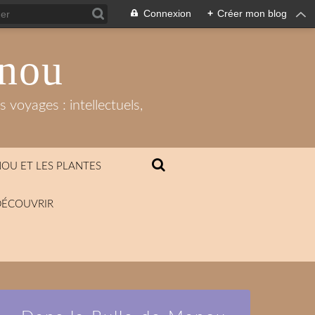
Connexion
+
Créer mon blog
anou
 voyages : intellectuels,
OU ET LES PLANTES
DÉCOUVRIR