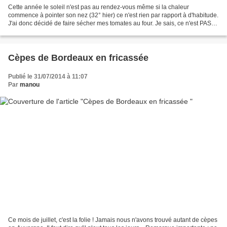
Cette année le soleil n'est pas au rendez-vous même si la chaleur
commence à pointer son nez (32° hier) ce n'est rien par rapport à d'habitude.
J'ai donc décidé de faire sécher mes tomates au four. Je sais, ce n'est PAS
DU TOUT écolo mais bon si j'achète...
Cèpes de Bordeaux en fricassée
Publié le 31/07/2014 à 11:07
Par
manou
Ce mois de juillet, c'est la folie ! Jamais nous n'avons trouvé autant de cèpes