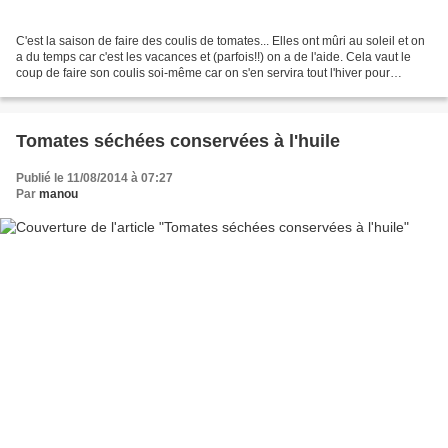
C'est la saison de faire des coulis de tomates... Elles ont mûri au soleil et on
a du temps car c'est les vacances et (parfois!!) on a de l'aide. Cela vaut le
coup de faire son coulis soi-même car on s'en servira tout l'hiver pour
agrémenter potages,...
Tomates séchées conservées à l'huile
Publié le 11/08/2014 à 07:27
Par
manou