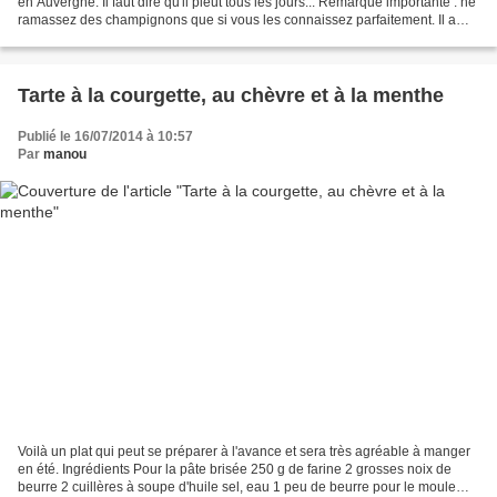
en Auvergne. Il faut dire qu'il pleut tous les jours... Remarque importante : ne
ramassez des champignons que si vous les connaissez parfaitement. Il a
tant de faux amis qui...
Tarte à la courgette, au chèvre et à la menthe
Publié le 16/07/2014 à 10:57
Par
manou
Voilà un plat qui peut se préparer à l'avance et sera très agréable à manger
en été. Ingrédients Pour la pâte brisée 250 g de farine 2 grosses noix de
beurre 2 cuillères à soupe d'huile sel, eau 1 peu de beurre pour le moule