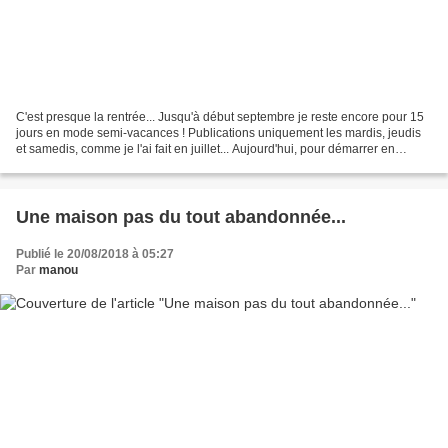
C'est presque la rentrée... Jusqu'à début septembre je reste encore pour 15
jours en mode semi-vacances ! Publications uniquement les mardis, jeudis
et samedis, comme je l'ai fait en juillet... Aujourd'hui, pour démarrer en
douceur, voici la suite de...
Une maison pas du tout abandonnée...
Publié le 20/08/2018 à 05:27
Par
manou