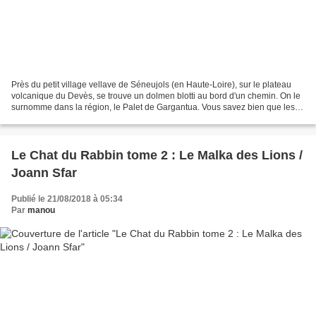
Près du petit village vellave de Séneujols (en Haute-Loire), sur le plateau
volcanique du Devès, se trouve un dolmen blotti au bord d'un chemin. On le
surnomme dans la région, le Palet de Gargantua. Vous savez bien que les
légendes locales concernant...
Le Chat du Rabbin tome 2 : Le Malka des Lions /
Joann Sfar
Publié le 21/08/2018 à 05:34
Par
manou