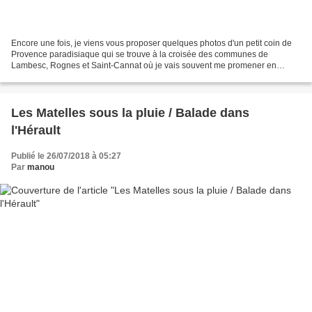
Encore une fois, je viens vous proposer quelques photos d'un petit coin de
Provence paradisiaque qui se trouve à la croisée des communes de
Lambesc, Rognes et Saint-Cannat où je vais souvent me promener en
toutes saisons. Là, niché au bord du chemin de...
Les Matelles sous la pluie / Balade dans
l'Hérault
Publié le 26/07/2018 à 05:27
Par
manou