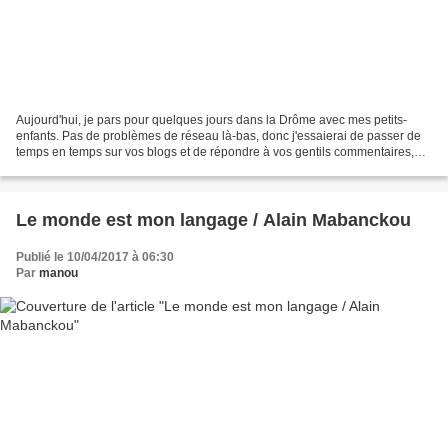
Aujourd'hui, je pars pour quelques jours dans la Drôme avec mes petits-
enfants. Pas de problèmes de réseau là-bas, donc j'essaierai de passer de
temps en temps sur vos blogs et de répondre à vos gentils commentaires,
mais je ne promets rien ! Vous trouverez...
Le monde est mon langage / Alain Mabanckou
Publié le 10/04/2017 à 06:30
Par
manou