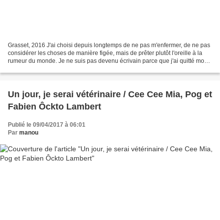
Grasset, 2016 J'ai choisi depuis longtemps de ne pas m'enfermer, de ne pas
considérer les choses de manière figée, mais de prêter plutôt l'oreille à la
rumeur du monde. Je ne suis pas devenu écrivain parce que j'ai quitté mon
pays natal. En revanche,...
Un jour, je serai vétérinaire / Cee Cee Mia, Pog et
Fabien Ôckto Lambert
Publié le 09/04/2017 à 06:01
Par
manou