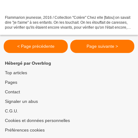
Flammarion jeunesse, 2016 / Collection "Colère" Chez elle [fatou] on savait
dire "je t'aime" à ses enfants. On les touchait. On les étouffait de caresses,
pour vérifier qu'ils étaient encore vivants, pour vérifier qu'on l'était encore,
qu'importe. On...
< Page précédente
Page suivante >
Hébergé par Overblog
Top articles
Pages
Contact
Signaler un abus
C.G.U.
Cookies et données personnelles
Préférences cookies