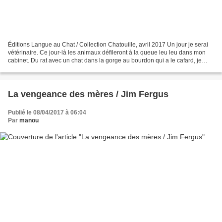
Éditions Langue au Chat / Collection Chatouille, avril 2017 Un jour je serai
vétérinaire. Ce jour-là les animaux défileront à la queue leu leu dans mon
cabinet. Du rat avec un chat dans la gorge au bourdon qui a le cafard, je
soignerai tous les bobos... Voici...
La vengeance des mères / Jim Fergus
Publié le 08/04/2017 à 06:04
Par
manou