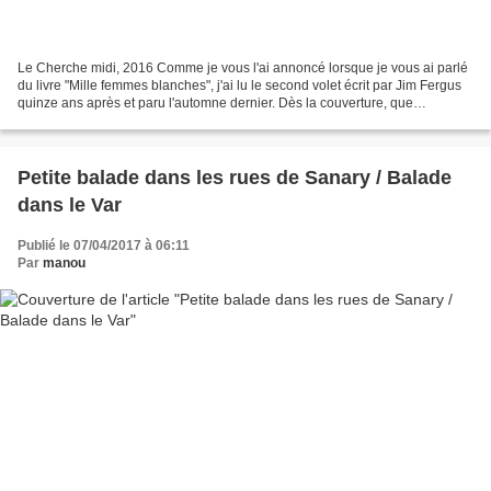
Le Cherche midi, 2016 Comme je vous l'ai annoncé lorsque je vous ai parlé
du livre "Mille femmes blanches", j'ai lu le second volet écrit par Jim Fergus
quinze ans après et paru l'automne dernier. Dès la couverture, que
personnellement je trouve magnifique,...
Petite balade dans les rues de Sanary / Balade
dans le Var
Publié le 07/04/2017 à 06:11
Par
manou