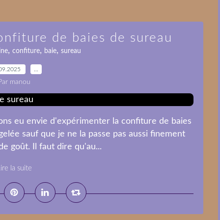
onfiture de baies de sureau
,
,
,
ine
confiture
baie
sureau
09.2025
…
Par manou
ns eu envie d'expérimenter la confiture de baies
 gelée sauf que je ne la passe pas aussi finement
 goût. Il faut dire qu'au...
ire la suite