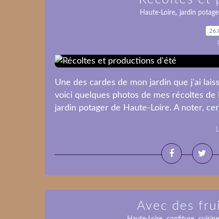
,
Haute-Loire
jardin potage
26.
Une des cardes de mon jardin que j'ai lai
voici quelques photos de mes récoltes de 
jardin potager de Haute-Loire. A noter, cer
L
Avec des fru
,
,