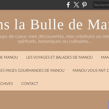
s la Bulle de M
oups de coeur, mes découvertes, mes créations ou mes
spirituels, botaniques ou culinaires...
 DE MANOU
LES VOYAGES ET BALADES DE MANOU
MAN
LES PAGES GOURMANDES DE MANOU
MANOU VOUS FAIT 
CHIVES
CONTACT