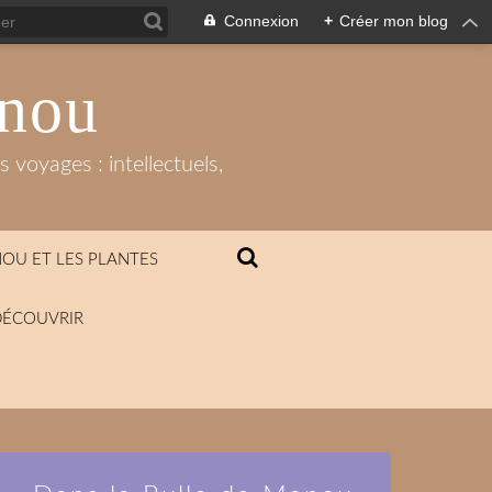
Connexion
+
Créer mon blog
anou
 voyages : intellectuels,
OU ET LES PLANTES
DÉCOUVRIR