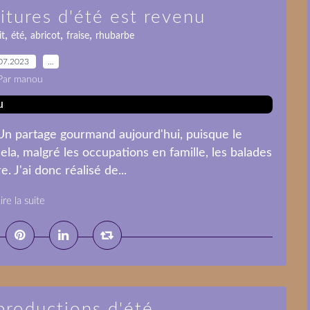
itures d'été est revenu
,
,
,
,
it
été
abricot
fraise
rhubarbe
07.2023
…
Par manou
Un partage gourmand aujourd'hui, puisque le
ela, malgré les occupations en famille, les balades
re. J'ai donc réalisé de...
ire la suite
productions d'été