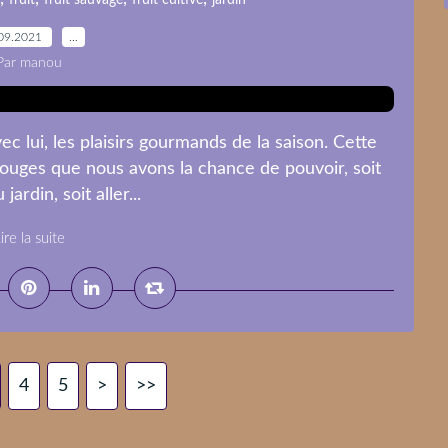
fruit
fruit sauvage
fruit cultivé
jardin
09.2021
…
Par manou
ec lui, les plaisirs gourmands de la saison. Cette
rouges que nous avons la chance de pouvoir, soit
jardin, soit aller...
ire la suite
4
5
>
>>