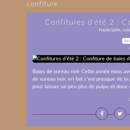
confiture
Confitures d'été 2 : C
,
Haute-Loire
cuis
24.
Baies de sureau noir Cette année nous avo
de sureau noir, en fait c'est presque de la
pour laisser un peu plus de pulpe et donc de
L