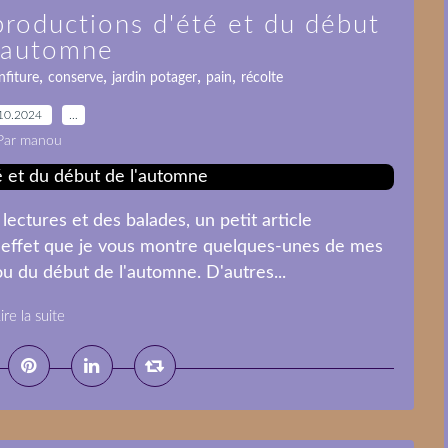
 productions d'été et du début
l'automne
,
,
,
,
nfiture
conserve
jardin potager
pain
récolte
10.2024
…
Par manou
ectures et des balades, un petit article
en effet que je vous montre quelques-unes de mes
 ou du début de l'automne. D'autres...
ire la suite