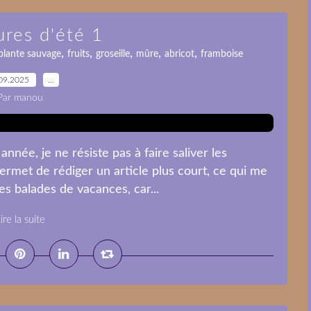
ures d'été 1
,
,
,
,
,
plante sauvage
fruits
groseille
mûre
abricot
framboise
09.2025
…
Par manou
année, je ne résiste pas à faire saliver les
permet de rédiger un article plus court, ce qui me
es balades de vacances, car...
ire la suite