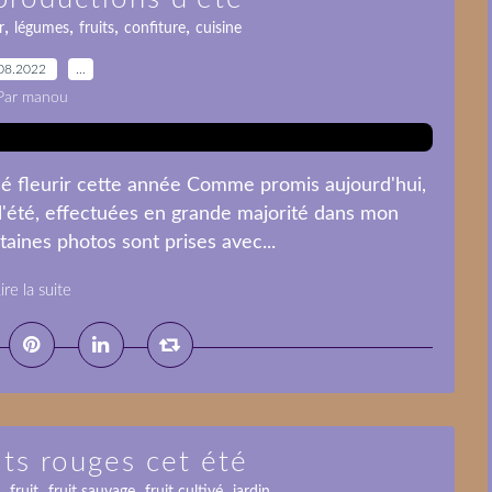
,
,
,
,
r
légumes
fruits
confiture
cuisine
08.2022
…
Par manou
ssé fleurir cette année Comme promis aujourd'hui,
l'été, effectuées en grande majorité dans mon
taines photos sont prises avec...
ire la suite
its rouges cet été
,
,
,
,