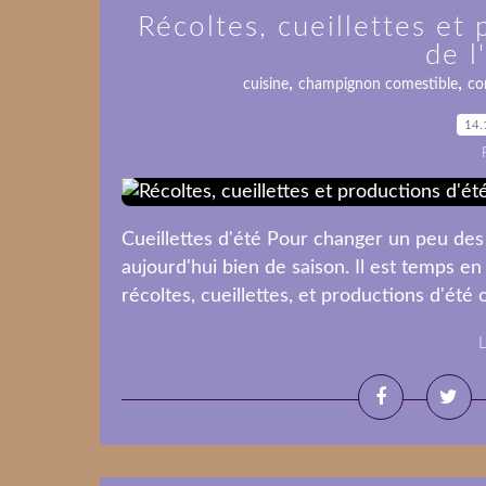
Récoltes, cueillettes et
de 
,
,
cuisine
champignon comestible
co
14.
Cueillettes d'été Pour changer un peu des l
aujourd'hui bien de saison. Il est temps 
récoltes, cueillettes, et productions d'été
L