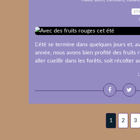
Haute-Loire
confiture
cuisine
17.
L'été se termine dans quelques jours et, av
année, nous avons bien profité des fruits 
aller cueillir dans les forêts, soit récolter au 
L
1
2
3