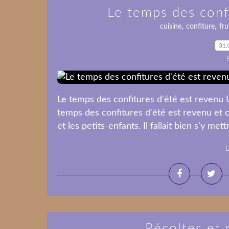
Le temps des conf
,
,
cuisine
confiture
fru
31.
Le temps des confitures d'été est revenu 
temps des confitures d'été est revenu et c
et les petits-enfants. Il fallait bien s'y mett
L
Récoltes et 