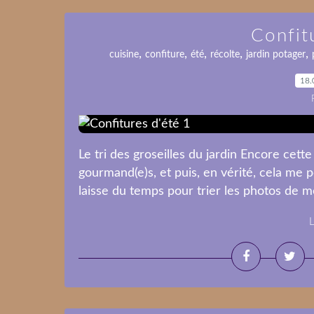
Confit
,
,
,
,
,
cuisine
confiture
été
récolte
jardin potager
18.
Le tri des groseilles du jardin Encore cette 
gourmand(e)s, et puis, en vérité, cela me 
laisse du temps pour trier les photos de m
L