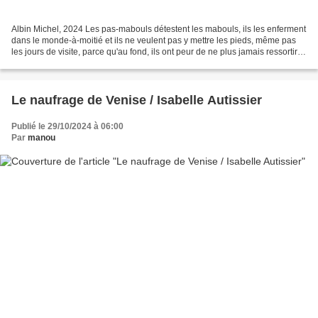
Albin Michel, 2024 Les pas-mabouls détestent les mabouls, ils les enferment
dans le monde-à-moitié et ils ne veulent pas y mettre les pieds, même pas
les jours de visite, parce qu'au fond, ils ont peur de ne plus jamais ressortir.
Tous les gens qui dérangent...
Le naufrage de Venise / Isabelle Autissier
Publié le 29/10/2024 à 06:00
Par
manou