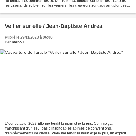
au temps. Les peintres, les écrivains, les sculpteurs sur bois, les tricoteurs,
les tisserands et, bien sûr, les verriers : les créateurs sont souvent plongés
dans cet état de concentration...
Veiller sur elle / Jean-Baptiste Andrea
Publié le 29/11/2023 à 06:00
Par
manou
L'Iconoclaste, 2023 Elle me tendit la main et je la pris. Comme ça,
franchissant d'un seul pas d'insondables abîmes de conventions,
d'empêchements de classe. Viola me tendit la main et je la pris, un exploit