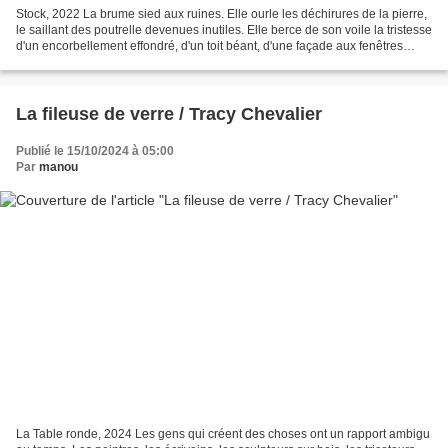
Stock, 2022 La brume sied aux ruines. Elle ourle les déchirures de la pierre,
le saillant des poutrelle devenues inutiles. Elle berce de son voile la tristesse
d'un encorbellement effondré, d'un toit béant, d'une façade aux fenêtres
vides comme autant...
La fileuse de verre / Tracy Chevalier
Publié le 15/10/2024 à 05:00
Par
manou
La Table ronde, 2024 Les gens qui créent des choses ont un rapport ambigu