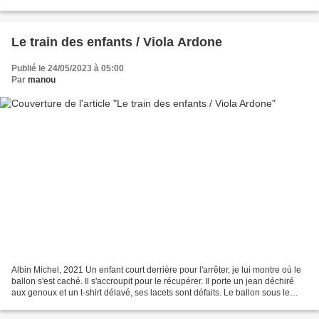
dont personne ne parla jamais, une révolution...
Le train des enfants / Viola Ardone
Publié le 24/05/2023 à 05:00
Par
manou
Albin Michel, 2021 Un enfant court derrière pour l'arrêter, je lui montre où le
ballon s'est caché. Il s'accroupit pour le récupérer. Il porte un jean déchiré
aux genoux et un t-shirt délavé, ses lacets sont défaits. Le ballon sous le
bras, il me sourit...