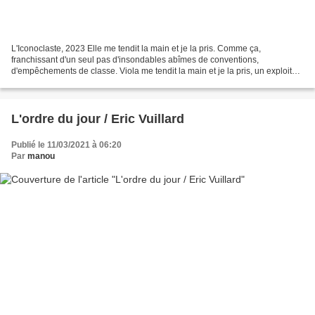
L'Iconoclaste, 2023 Elle me tendit la main et je la pris. Comme ça,
franchissant d'un seul pas d'insondables abîmes de conventions,
d'empêchements de classe. Viola me tendit la main et je la pris, un exploit
dont personne ne parla jamais, une révolution...
L'ordre du jour / Eric Vuillard
Publié le 11/03/2021 à 06:20
Par
manou