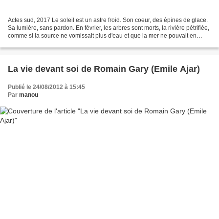
Actes sud, 2017 Le soleil est un astre froid. Son coeur, des épines de glace.
Sa lumière, sans pardon. En février, les arbres sont morts, la rivière pétrifiée,
comme si la source ne vomissait plus d'eau et que la mer ne pouvait en
avaler davantage. Le...
La vie devant soi de Romain Gary (Emile Ajar)
Publié le 24/08/2012 à 15:45
Par
manou