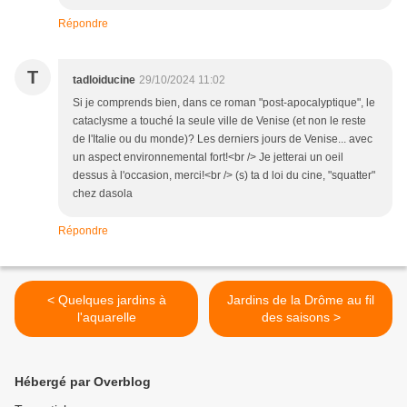
Répondre
T
tadloiducine
29/10/2024 11:02
Si je comprends bien, dans ce roman "post-apocalyptique", le
cataclysme a touché la seule ville de Venise (et non le reste
de l'Italie ou du monde)? Les derniers jours de Venise... avec
un aspect environnemental fort!<br /> Je jetterai un oeil
dessus à l'occasion, merci!<br /> (s) ta d loi du cine, "squatter"
chez dasola
Répondre
< Quelques jardins à
Jardins de la Drôme au fil
l'aquarelle
des saisons >
Hébergé par Overblog