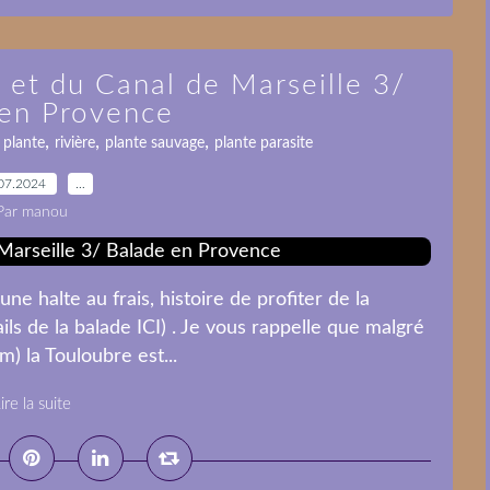
 et du Canal de Marseille 3/
 en Provence
,
,
,
,
plante
rivière
plante sauvage
plante parasite
07.2024
…
Par manou
ne halte au frais, histoire de profiter de la
ils de la balade ICI) . Je vous rappelle que malgré
km) la Touloubre est...
ire la suite