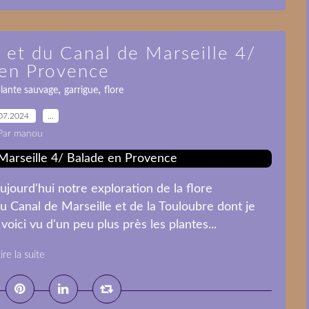
 et du Canal de Marseille 4/
 en Provence
,
,
lante sauvage
garrigue
flore
07.2024
…
Par manou
jourd'hui notre exploration de la flore
u Canal de Marseille et de la Touloubre dont je
voici vu d'un peu plus près les plantes...
ire la suite