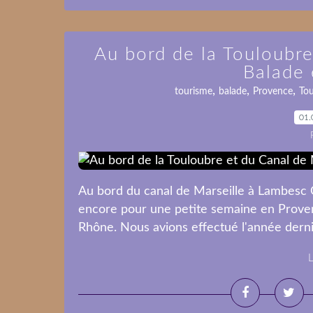
Au bord de la Touloubre
Balade
,
,
,
tourisme
balade
Provence
To
01.
Au bord du canal de Marseille à Lambesc C
encore pour une petite semaine en Prove
Rhône. Nous avions effectué l'année derniè
L