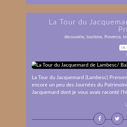
La Tour du Jacquema
Pr
,
,
,
découverte
tourisme
Provence
to
08.
La Tour du Jacquemard (Lambesc) Prenons 
encore un peu des Journées du Patrimoine,
Jacquemard dont je vous avais raconté l'hist
L