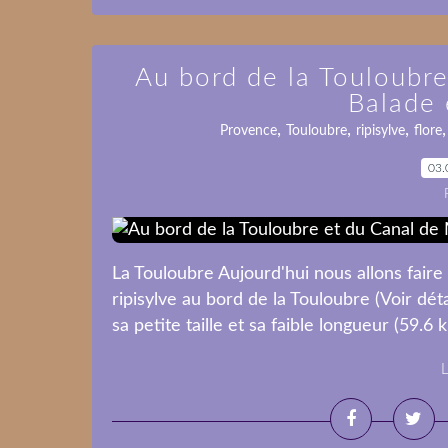
Au bord de la Touloubre
Balade
,
,
,
Provence
Touloubre
ripisylve
flore
03.
La Touloubre Aujourd'hui nous allons faire u
ripisylve au bord de la Touloubre (Voir déta
sa petite taille et sa faible longueur (59.6 
L