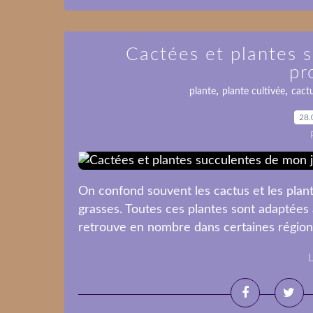
Cactées et plantes 
pr
,
,
plante
plante cultivée
cact
28.
On confond souvent les cactus et les plant
grasses. Toutes ces plantes sont adaptées 
retrouve en nombre dans certaines régions 
L