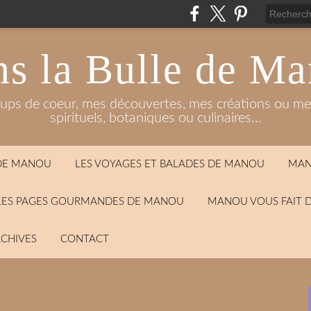
s la Bulle de M
oups de coeur, mes découvertes, mes créations ou mes
spirituels, botaniques ou culinaires...
 DE MANOU
LES VOYAGES ET BALADES DE MANOU
MAN
LES PAGES GOURMANDES DE MANOU
MANOU VOUS FAIT 
CHIVES
CONTACT