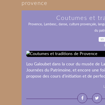
provence
Coutumes et tr
,
,
,
,
Provence
Lambesc
danse
culture provençale
lang
du pat
10.
Lou Galoubet dans la cour du musée de La
Journées du Patrimoine, et encore une fois
propose des cours d'initiation et de perfec
L