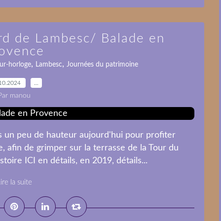
rd de Lambesc/ Balade en
ovence
,
,
ur-horloge
Lambesc
Journées du patrimoine
10.2024
…
Par manou
un peu de hauteur aujourd'hui pour profiter
 afin de grimper sur la terrasse de la Tour du
oire ICI en détails, en 2019, détails...
ire la suite