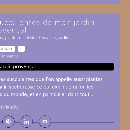
succulentes de mon jardin
ovençal
,
,
,
us
plante succulente
Provence
jardin
06.2024
…
Par manou
es succulentes que l'on appelle aussi plantes
à la sècheresse ce qui explique qu'on les
du monde, et en particulier dans tout...
ire la suite