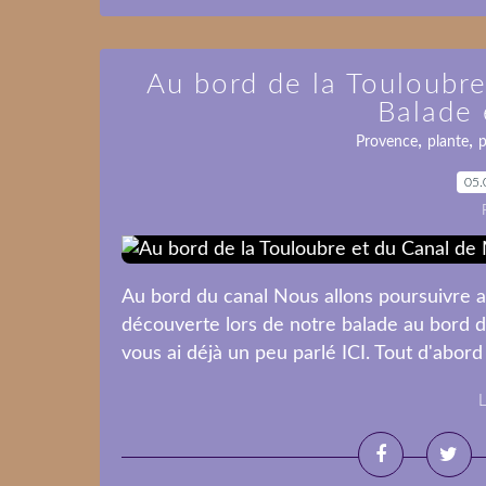
Au bord de la Touloubre
Balade
,
,
Provence
plante
p
05.
Au bord du canal Nous allons poursuivre au
découverte lors de notre balade au bord d
vous ai déjà un peu parlé ICI. Tout d'abord 
L