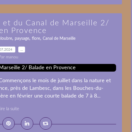
 et du Canal de Marseille 2/
 en Provence
,
,
,
uloubre
paysage
flore
Canal de Marseille
07.2024
…
Par manou
ommençons le mois de juillet dans la nature et
nce, près de Lambesc, dans les Bouches-du-
re en février une courte balade de 7 à 8...
ire la suite