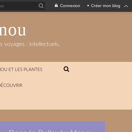
Connexion
+
Créer mon blog
anou
 voyages : intellectuels,
OU ET LES PLANTES
DÉCOUVRIR