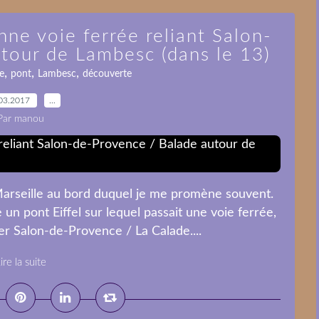
enne voie ferrée reliant Salon-
tour de Lambesc (dans le 13)
,
,
,
e
pont
Lambesc
découverte
03.2017
…
Par manou
arseille au bord duquel je me promène souvent.
un pont Eiffel sur lequel passait une voie ferrée,
er Salon-de-Provence / La Calade....
ire la suite