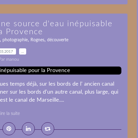
une source d'eau inépuisable
la Provence
,
,
,
photographie
Rognes
découverte
03.2017
…
Par manou
s temps déjà, sur les bords de l' ancien canal
er sur les bords d'un autre canal, plus large, qui
st le canal de Marseille....
ire la suite