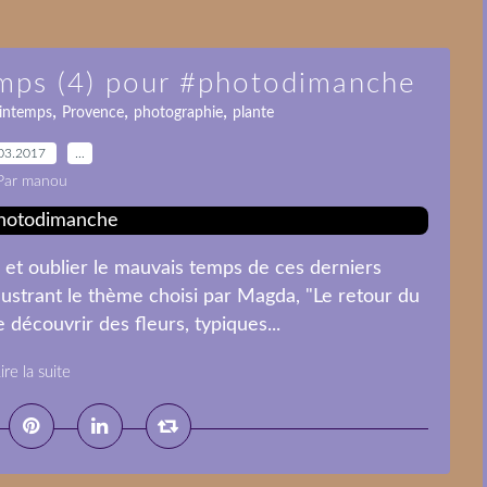
temps (4) pour #photodimanche
,
,
,
intemps
Provence
photographie
plante
03.2017
…
Par manou
et oublier le mauvais temps de ces derniers
llustrant le thème choisi par Magda, "Le retour du
 découvrir des fleurs, typiques...
ire la suite