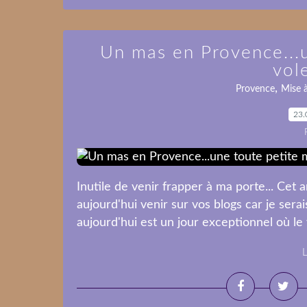
Un mas en Provence...
vol
,
Provence
Mise à
23.
Inutile de venir frapper à ma porte... Cet 
aujourd'hui venir sur vos blogs car je serai
aujourd'hui est un jour exceptionnel où le vi
L