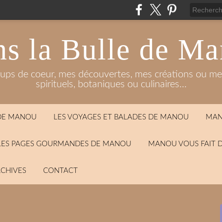
s la Bulle de M
oups de coeur, mes découvertes, mes créations ou mes
spirituels, botaniques ou culinaires...
 DE MANOU
LES VOYAGES ET BALADES DE MANOU
MAN
LES PAGES GOURMANDES DE MANOU
MANOU VOUS FAIT 
CHIVES
CONTACT