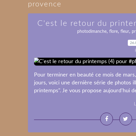
provence
C'est le retour du prin
,
,
,
photodimanche
flore
fleur
pr
26.
Pour terminer en beauté ce mois de mars, 
jours, voici une dernière série de photos i
printemps". Je vous propose aujourd'hui de
L