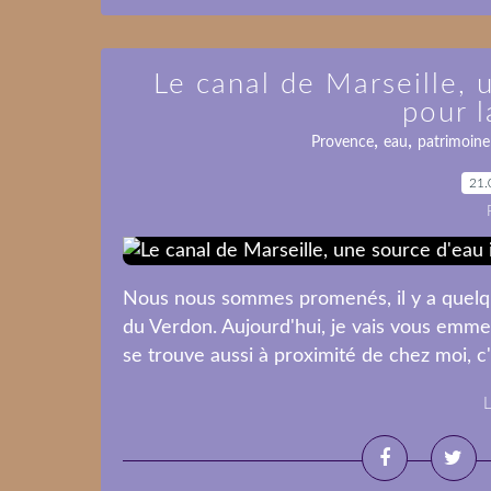
Le canal de Marseille, 
pour 
,
,
Provence
eau
patrimoine
21.
Nous nous sommes promenés, il y a quelque
du Verdon. Aujourd'hui, je vais vous emmen
se trouve aussi à proximité de chez moi, c'e
L