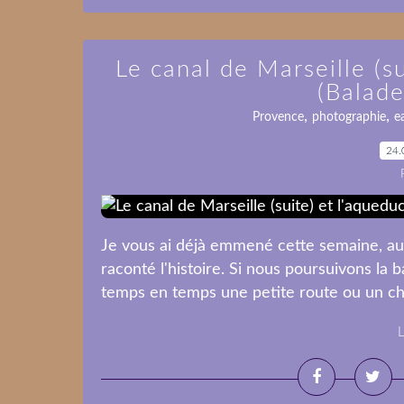
Le canal de Marseille (s
(Balade
,
,
Provence
photographie
e
24.
Je vous ai déjà emmené cette semaine, au 
raconté l'histoire. Si nous poursuivons la b
temps en temps une petite route ou un che
L