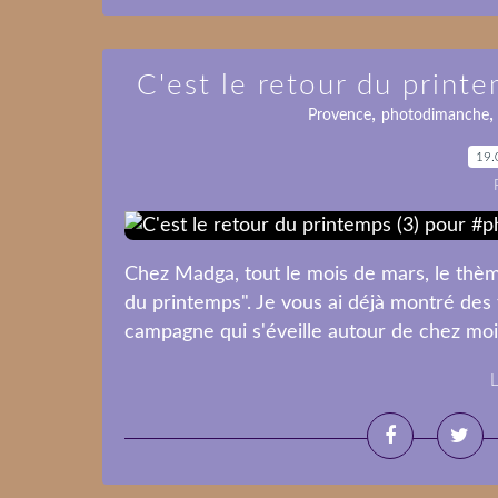
C'est le retour du prin
,
Provence
photodimanche
19.
Chez Madga, tout le mois de mars, le thème
du printemps". Je vous ai déjà montré des 
campagne qui s'éveille autour de chez moi. 
L