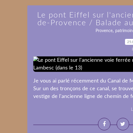
Le pont Eiffel sur l'anci
de-Provence / Balade au
,
Provence
patrimoin
25.
Je vous ai parlé récemment du Canal de M
Sur un des tronçons de ce canal, se trouve 
vestige de l'ancienne ligne de chemin de f
L