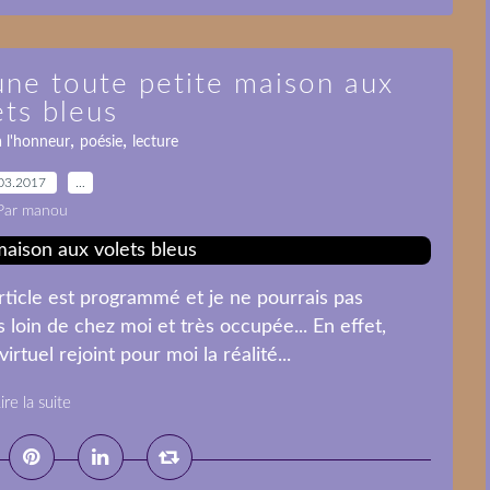
une toute petite maison aux
ets bleus
,
,
 l'honneur
poésie
lecture
03.2017
…
Par manou
article est programmé et je ne pourrais pas
s loin de chez moi et très occupée... En effet,
rtuel rejoint pour moi la réalité...
ire la suite