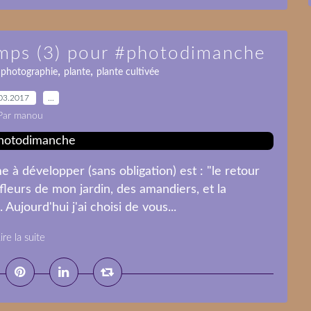
temps (3) pour #photodimanche
,
,
,
photographie
plante
plante cultivée
03.2017
…
Par manou
 à développer (sans obligation) est : "le retour
fleurs de mon jardin, des amandiers, et la
Aujourd'hui j'ai choisi de vous...
ire la suite