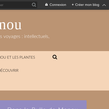
Connexion
+
Créer mon blog
anou
 voyages : intellectuels,
OU ET LES PLANTES
DÉCOUVRIR