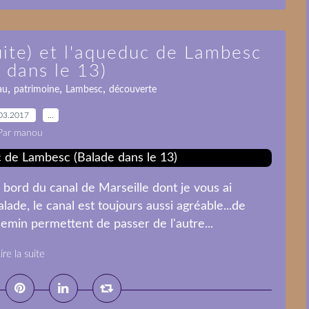
uite) et l'aqueduc de Lambesc
 dans le 13)
,
,
,
au
patrimoine
Lambesc
découverte
03.2017
…
Par manou
bord du canal de Marseille dont je vous ai
alade, le canal est toujours aussi agréable...de
min permettent de passer de l'autre...
ire la suite